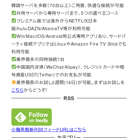
韓国サーバを多数（70台以上）ご用意、快適な接続が可能
共用サーバから専用サーバまで、5つの選べるコース
プレミアム版では海外からNETFLIX日本
版/hulu/DAZN/AbemaTV等が利用可能
Win/Mac/iOS/Android用公式専用アプリあり、サードパ
ーティ接続アプリではLinuxやAmazon Fire TV Stickでも
利用可能
業界最多の同時接続7台
中国国内決済（WeChat/Alipay）、クレジットカードや暗
号資産USDT(Tether)でのお支払が可能
業界最長のお試し2週間(14日)が可能。まずはお試しを
こちら
からどうぞ!
RSS
小龍茶館新RSSフィードURLはこちら
カテゴリー