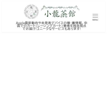
メ
イ
ン
MENU
Apple最新動向や未発表デバイスの噂・裏情報、中
コ
国でのカート（レーシングカート）事情を独自視点
でお届け!ユニークなサービスもあります!
ン
テ
ン
ツ
へ
移
動