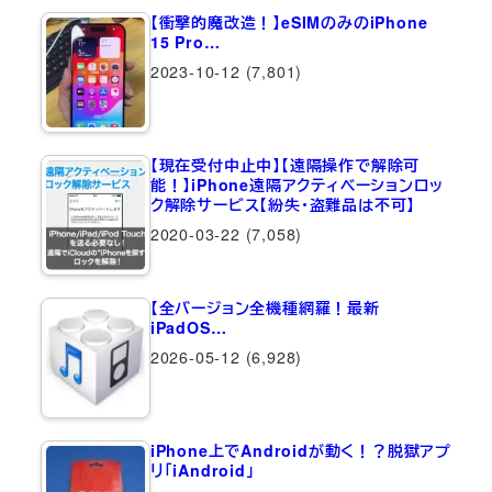
【衝撃的魔改造！】eSIMのみのiPhone
15 Pro…
2023-10-12
(7,801)
【現在受付中止中】【遠隔操作で解除可
能！】iPhone遠隔アクティベーションロッ
ク解除サービス【紛失・盗難品は不可】
2020-03-22
(7,058)
【全バージョン全機種網羅！最新
iPadOS…
2026-05-12
(6,928)
iPhone上でAndroidが動く！？脱獄アプ
リ「iAndroid」