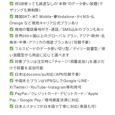
何GB使っても減速なしの“本物”のデータ使い放題（テ
ザリングも無制限）
韓国SKT・米T-Mobile・豪Vodafone・タイAIS・仏
Orange など現地キャリア公式プランあり
現地の電話番号付き・通話／SMS込みのプランもあり
世界200ヶ国以上のグローバルプラン、アジア・欧州・北
南米・中東・アフリカの周遊プランあり（切替不要）
フルスピードのデータ使い切り型／デイリー容量型／使
い放題型から用途に応じて選べます
対象プランは注文時に「チャージ（容量追加）」を選ぶだ
けで容量を追加可能
日本はdocomo/au対応（APN切替不要）
中国本土プランはVPNなしでGoogle・LINE・
X（Twitter）・YouTube・Instagram等利用可
PayPal／クレジットカード・デビットカード／Apple
Pay／Google Pay／暗号資産決済に対応
日本人スタッフが日本語で丁寧に対応（英語も可）