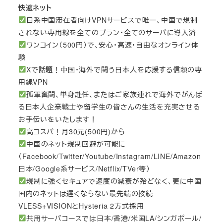
快適ネット
日系中国滞在者向けVPNサービスで唯一、中国で規制
されない専用線を全てのプラン・全てのサーバに導入済
ワンコイン（500円）で、安心・高速・自由なオンライン体
験
Xで話題！中国・海外で闘う日本人を応援する信頼の専
用線VPN
孤軍奮闘、単身赴任、またはご家族連れで海外でがんば
る日本人企業戦士や留学生の皆さんの生活を充実させる
お手伝いをいたします！
高コスパ！月30元(500円)から
中国のネット規制回避が可能に
（Facebook/Twitter/Youtube/Instagram/LINE/Amazon
日本/Google系サービス/Netflix/TVer等）
規制に強くセキュアで速度の減衰が殆どなく、更に中国
国内のネットは遅くならない最先端の接続
VLESS+VISIONとHysteria 2方式採用
共用サーバコースでは日本/香港/米国LA/シンガポール/