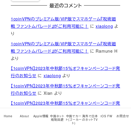
最近のコメント
1coinVPNのプレミアム版/VIP版でスマホゲーム『呪術廻
戦 ファントムパレード』がご利用可能に！
に
xiaolong
よ
り
1coinVPNのプレミアム版/VIP版でスマホゲーム『呪術廻
戦 ファントムパレード』がご利用可能に！
に
Ramune H
より
【1coinVPN】2023年中秋節15％オフキャンペーンコード発
行のお知らせ
に
xiaolong
より
【1coinVPN】2023年中秋節15％オフキャンペーンコード発
行のお知らせ
に
Xian
より
【1coinVPN】2023年中秋節15％オフキャンペーンコード発
行のお知らせ
に
xiaolong
より
Home
About
Apple情報
中国ネット
中国でカー
海外で日本
iOS FW
お問合せ
規制回避
ト(ゴーカー
のネットTV
【1coinVPN】2023年中秋節15％オフキャンペーンコード発
ト)
行のお知らせ
に
Xian
より