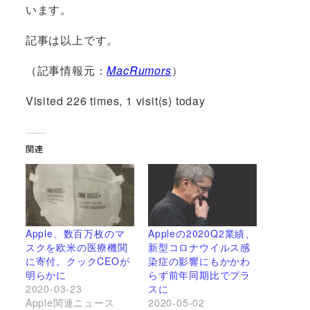
います。
記事は以上です。
（記事情報元：
MacRumors
）
Visited 226 times, 1 visit(s) today
関連
Apple、数百万枚のマ
Appleの2020Q2業績、
スクを欧米の医療機関
新型コロナウイルス感
に寄付。クックCEOが
染症の影響にもかかわ
明らかに
らず前年同期比でプラ
2020-03-23
スに
Apple関連ニュース
2020-05-02