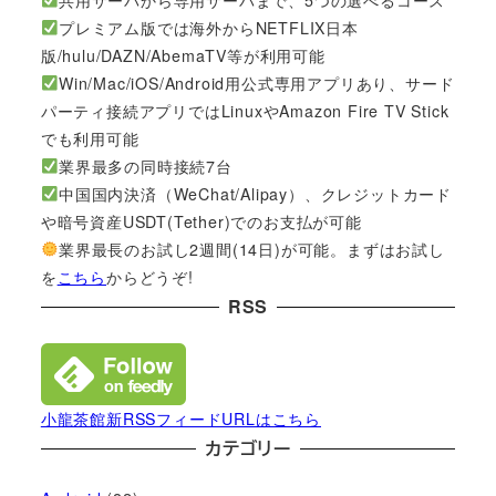
共用サーバから専用サーバまで、5つの選べるコース
プレミアム版では海外からNETFLIX日本
版/hulu/DAZN/AbemaTV等が利用可能
Win/Mac/iOS/Android用公式専用アプリあり、サード
パーティ接続アプリではLinuxやAmazon Fire TV Stick
でも利用可能
業界最多の同時接続7台
中国国内決済（WeChat/Alipay）、クレジットカード
や暗号資産USDT(Tether)でのお支払が可能
業界最長のお試し2週間(14日)が可能。まずはお試し
を
こちら
からどうぞ!
RSS
小龍茶館新RSSフィードURLはこちら
カテゴリー