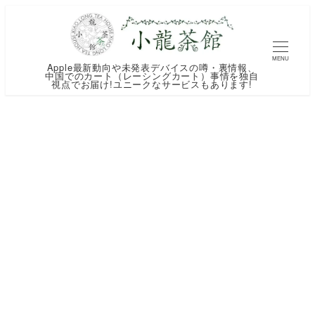
メ
イ
ン
MENU
Apple最新動向や未発表デバイスの噂・裏情報、
コ
中国でのカート（レーシングカート）事情を独自
視点でお届け!ユニークなサービスもあります!
ン
テ
ン
ツ
へ
移
動