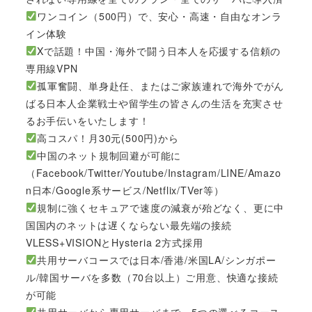
ワンコイン（500円）で、安心・高速・自由なオンラ
イン体験
Xで話題！中国・海外で闘う日本人を応援する信頼の
専用線VPN
孤軍奮闘、単身赴任、またはご家族連れで海外でがん
ばる日本人企業戦士や留学生の皆さんの生活を充実させ
るお手伝いをいたします！
高コスパ！月30元(500円)から
中国のネット規制回避が可能に
（Facebook/Twitter/Youtube/Instagram/LINE/Amazo
n日本/Google系サービス/Netflix/TVer等）
規制に強くセキュアで速度の減衰が殆どなく、更に中
国国内のネットは遅くならない最先端の接続
VLESS+VISIONとHysteria 2方式採用
共用サーバコースでは日本/香港/米国LA/シンガポー
ル/韓国サーバを多数（70台以上）ご用意、快適な接続
が可能