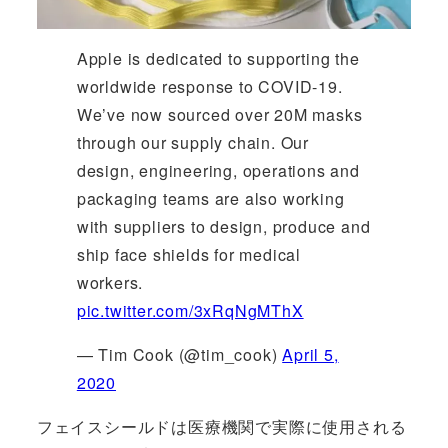
Apple is dedicated to supporting the
worldwide response to COVID-19.
We’ve now sourced over 20M masks
through our supply chain. Our
design, engineering, operations and
packaging teams are also working
with suppliers to design, produce and
ship face shields for medical
workers.
pic.twitter.com/3xRqNgMThX
— Tim Cook (@tim_cook)
April 5,
2020
フェイスシールドは医療機関で実際に使用される