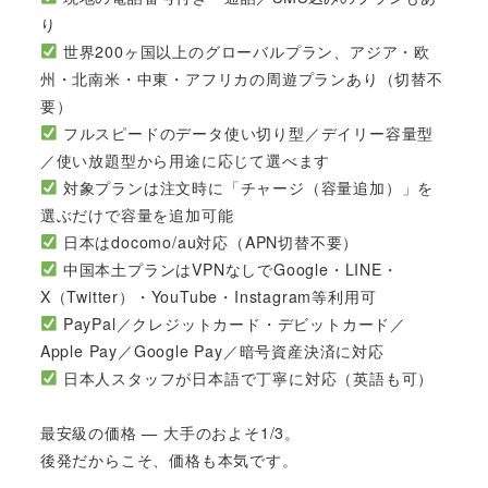
り
世界200ヶ国以上のグローバルプラン、アジア・欧
州・北南米・中東・アフリカの周遊プランあり（切替不
要）
フルスピードのデータ使い切り型／デイリー容量型
／使い放題型から用途に応じて選べます
対象プランは注文時に「チャージ（容量追加）」を
選ぶだけで容量を追加可能
日本はdocomo/au対応（APN切替不要）
中国本土プランはVPNなしでGoogle・LINE・
X（Twitter）・YouTube・Instagram等利用可
PayPal／クレジットカード・デビットカード／
Apple Pay／Google Pay／暗号資産決済に対応
日本人スタッフが日本語で丁寧に対応（英語も可）
最安級の価格 — 大手のおよそ1/3。
後発だからこそ、価格も本気です。