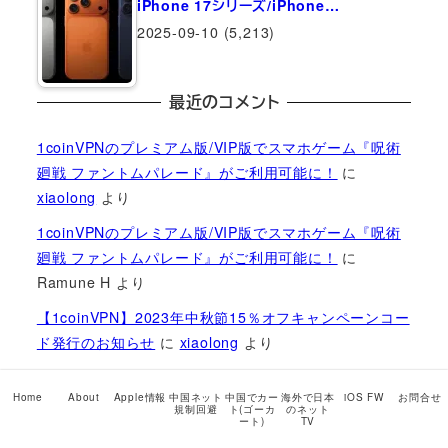
iPhone 17シリーズ/iPhone…
2025-09-10
(5,213)
最近のコメント
1coinVPNのプレミアム版/VIP版でスマホゲーム『呪術
廻戦 ファントムパレード』がご利用可能に！
に
xiaolong
より
1coinVPNのプレミアム版/VIP版でスマホゲーム『呪術
廻戦 ファントムパレード』がご利用可能に！
に
Ramune H
より
【1coinVPN】2023年中秋節15％オフキャンペーンコー
ド発行のお知らせ
に
xiaolong
より
【1coinVPN】2023年中秋節15％オフキャンペーンコー
Home
About
Apple情報
中国ネット
中国でカー
海外で日本
iOS FW
お問合せ
ド発行のお知らせ
に
Xian
より
規制回避
ト(ゴーカ
のネット
ート)
TV
【1coinVPN】2023年中秋節15％オフキャンペーンコー