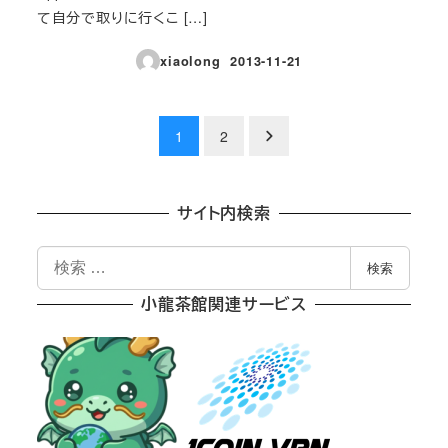
て自分で取りに行くこ […]
xiaolong
2013-11-21
投稿日
投
1
2
稿
の
サイト内検索
ペ
検
検索
索
ー
小龍茶館関連サービス
ジ
送
り