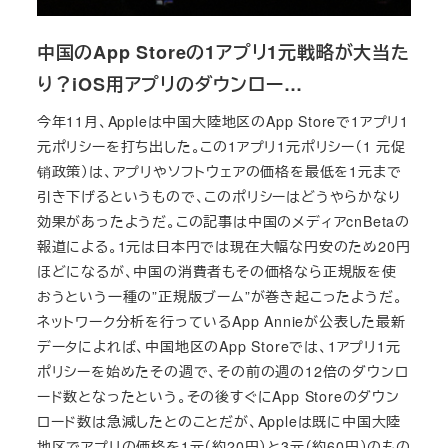
中国のApp Storeの1アプリ1元戦略が大当た
り？iOS用アプリのダウンロー…
今年11月、Appleは中国大陸地区のApp Storeで1アプリ1
元ポリシーを打ち出した。この1アプリ1元ポリシー（1 元促
销政策）は、アプリやソフトウェアの価格を最低を1元まで
引き下げるというもので、このポリシーはどうやらかなり
効果があったようだ。この記事は中国のメディアcnBetaの
報道による。1元は日本円では現在大幅な円安のため20円
ほどになるが、中国の消費者もその価格なら正規版を使
おうという一種の”正規版ブーム”が巻き起こったようだ。
ネットワーク分析を行っているApp Annieが公表した最新
データによれば、中国地区のApp Storeでは、1アプリ1元
ポリシーを始めたその週で、その前の週の12倍のダウンロ
ード数となったという。その後すぐにApp Storeのダウン
ロード数は急減したとのことだが、Appleは既に中国大陸
地区でアプリの価格を1元（約20円）と3元（約60円）のもの