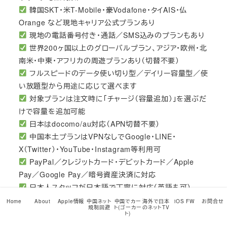
韓国SKT・米T-Mobile・豪Vodafone・タイAIS・仏
Orange など現地キャリア公式プランあり
現地の電話番号付き・通話／SMS込みのプランもあり
世界200ヶ国以上のグローバルプラン、アジア・欧州・北
南米・中東・アフリカの周遊プランあり（切替不要）
フルスピードのデータ使い切り型／デイリー容量型／使
い放題型から用途に応じて選べます
対象プランは注文時に「チャージ（容量追加）」を選ぶだ
けで容量を追加可能
日本はdocomo/au対応（APN切替不要）
中国本土プランはVPNなしでGoogle・LINE・
X（Twitter）・YouTube・Instagram等利用可
PayPal／クレジットカード・デビットカード／Apple
Pay／Google Pay／暗号資産決済に対応
日本人スタッフが日本語で丁寧に対応（英語も可）
Home
About
Apple情報
中国ネット
中国でカー
海外で日本
iOS FW
お問合せ
規制回避
ト(ゴーカー
のネットTV
最安級の価格 — 大手のおよそ1/3。
ト)
後発だからこそ、価格も本気です。