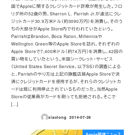
国でAppleに関するクレジットカード詐欺が発生した。フロ
リダ州の52歳の男、Sharron L. Parrish Jr.が違法にクレ
ジットカード30.9万米ドル（約3090万円）を消費し、そのう
ちの大部分がApple Store内で行われていたという。
ParrishはBrandon、Boca Raton、Millenniaや
Wellington Green等のApple Storeを訪れ、それぞれの
Apple Storeで7,400米ドル（約74万円）を消費し、42回の
買い物をしていたという。米国シークレット・サービス
（United States Secret Service、以下SS）の調査による
と、Parrishのやり方は上記の旗艦店級Apple Storeで決
済にクレジットカードを使用するが、それらのクレジットカ
ードは既に利用停止されているものだった。当然Apple
Storeの従業員がカードを刷っても拒絶される。そこで
[…]
xiaolong
2014-07-26
投稿日
Apple関連ニュース