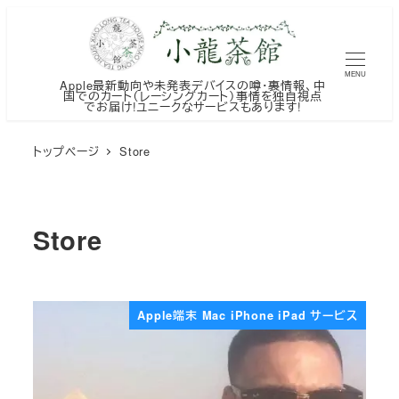
メ
イ
ン
MENU
Apple最新動向や未発表デバイスの噂・裏情報、中
コ
国でのカート（レーシングカート）事情を独自視点
でお届け!ユニークなサービスもあります!
ン
テ
トップページ
Store
ン
ツ
へ
Store
移
動
Apple端末 Mac iPhone iPad サービス