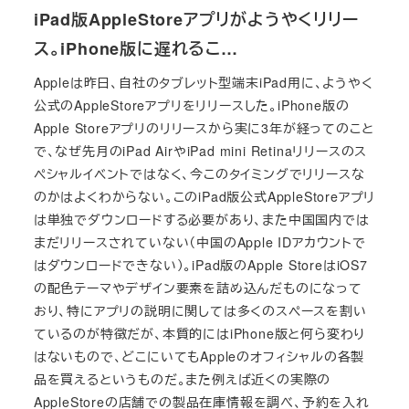
iPad版AppleStoreアプリがようやくリリー
ス。iPhone版に遅れるこ…
Appleは昨日、自社のタブレット型端末iPad用に、ようやく
公式のAppleStoreアプリをリリースした。iPhone版の
Apple Storeアプリのリリースから実に3年が経ってのこと
で、なぜ先月のiPad AirやiPad mini Retinaリリースのス
ペシャルイベントではなく、今このタイミングでリリースな
のかはよくわからない。このiPad版公式AppleStoreアプリ
は単独でダウンロードする必要があり、また中国国内では
まだリリースされていない（中国のApple IDアカウントで
はダウンロードできない）。iPad版のApple StoreはiOS7
の配色テーマやデザイン要素を詰め込んだものになって
おり、特にアプリの説明に関しては多くのスペースを割い
ているのが特徴だが、本質的にはiPhone版と何ら変わり
はないもので、どこにいてもAppleのオフィシャルの各製
品を買えるというものだ。また例えば近くの実際の
AppleStoreの店舗での製品在庫情報を調べ、予約を入れ