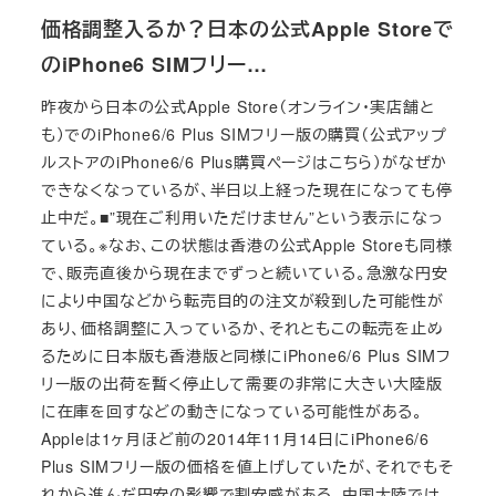
価格調整入るか？日本の公式Apple Storeで
のiPhone6 SIMフリー…
昨夜から日本の公式Apple Store（オンライン・実店舗と
も）でのiPhone6/6 Plus SIMフリー版の購買（公式アップ
ルストアのiPhone6/6 Plus購買ページはこちら）がなぜか
できなくなっているが、半日以上経った現在になっても停
止中だ。■”現在ご利用いただけません”という表示になっ
ている。※なお、この状態は香港の公式Apple Storeも同様
で、販売直後から現在までずっと続いている。急激な円安
により中国などから転売目的の注文が殺到した可能性が
あり、価格調整に入っているか、それともこの転売を止め
るために日本版も香港版と同様にiPhone6/6 Plus SIMフ
リー版の出荷を暫く停止して需要の非常に大きい大陸版
に在庫を回すなどの動きになっている可能性がある。
Appleは1ヶ月ほど前の2014年11月14日にiPhone6/6
Plus SIMフリー版の価格を値上げしていたが、それでもそ
れから進んだ円安の影響で割安感がある。中国大陸では