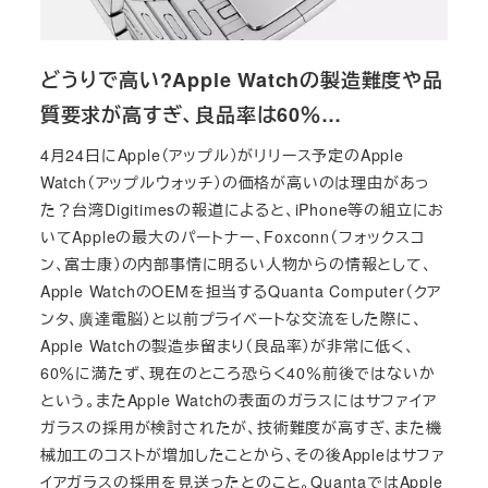
どうりで高い?Apple Watchの製造難度や品
質要求が高すぎ、良品率は60％…
4月24日にApple（アップル）がリリース予定のApple
Watch（アップルウォッチ）の価格が高いのは理由があっ
た？台湾Digitimesの報道によると、iPhone等の組立にお
いてAppleの最大のパートナー、Foxconn（フォックスコ
ン、富士康）の内部事情に明るい人物からの情報として、
Apple WatchのOEMを担当するQuanta Computer（クア
ンタ、廣達電脳）と以前プライベートな交流をした際に、
Apple Watchの製造歩留まり（良品率）が非常に低く、
60％に満たず、現在のところ恐らく40％前後ではないか
という。またApple Watchの表面のガラスにはサファイア
ガラスの採用が検討されたが、技術難度が高すぎ、また機
械加工のコストが増加したことから、その後Appleはサファ
イアガラスの採用を見送ったとのこと。QuantaではApple