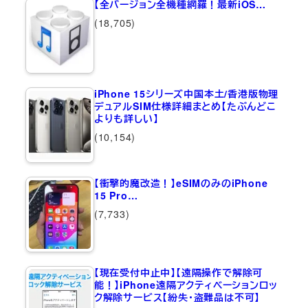
【全バージョン全機種網羅！最新iOS…
(18,705)
iPhone 15シリーズ中国本土/香港版物理
デュアルSIM仕様詳細まとめ【たぶんどこ
よりも詳しい】
(10,154)
【衝撃的魔改造！】eSIMのみのiPhone
15 Pro…
(7,733)
【現在受付中止中】【遠隔操作で解除可
能！】iPhone遠隔アクティベーションロッ
ク解除サービス【紛失・盗難品は不可】