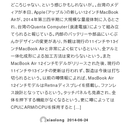
どころじゃない、という感じかもしれないが。。台湾のメデ
ィアが本日、Apple（アップル）の新しい12インチMacBook
Airが、2014年第三四半期に大規模な量産体制に入るとさ
れ、台湾のQuanta Computer（廣達電腦）によって組み立
てられると報じている。内部のバッテリーや部品にいくぶ
んかデザインの変更があり、外観は現行の11インチや13イ
ンチMacBook Airと非常によく似ているといい、全アルミ
一体化成形による加工方法は変わらないという。また
MacBook Air 12インチモデルがリリースされた後、現行の
11インチや13インチの更新は行われず、製造は今後は打ち
切られるという。以前の噂情報によれば、MacBook Air
12インチモデルはRetinaディスプレイを搭載し、ファンレ
ス設計となっているという。タッチパネルも見直され、全
体を押下する機能がなくなるという。更に噂によっては
CPUにARMのCPUを採用すると […]
xiaolong
2014-06-24
投稿日