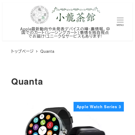
メ
イ
ン
MENU
Apple最新動向や未発表デバイスの噂・裏情報、中
コ
国でのカート（レーシングカート）事情を独自視点
でお届け!ユニークなサービスもあります!
ン
テ
トップページ
Quanta
ン
ツ
へ
Quanta
移
動
Apple Watch Series 3