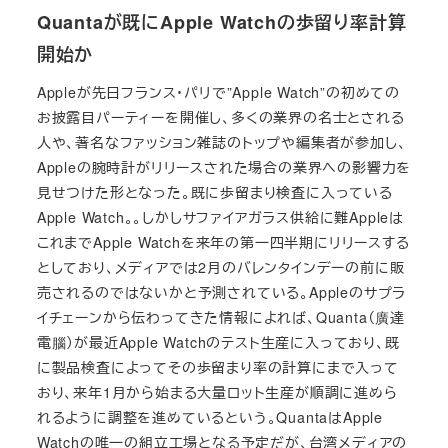
Quantaが既にApple Watchの歩留り率計算
開始か
Appleが先日フランス・パリで”Apple Watch”の初めての
お披露目パーティーを開催し、多くの業界の名士とされる
人や、著名なファッション雑誌のトップや編集者が参加し、
Appleの腕時計がリリースされた場合の業界への影響力を
見せつけた形となった。既に歩留まり検査に入っている
Apple Watch。。しかしサファイアガラス供給に難Appleは
これまでApple Watchを来年の第一四半期にリリースする
としており、メディアでは2月のバレンタインデーの前に販
売されるのではないかと予測されている。Appleのサプラ
イチェーンから伝わってきた情報によれば、Quanta（廣達
電腦）が最近Apple Watchのテスト生産に入っており、既
に製品検査によってその歩留まり率の計算にまで入って
おり、来年1月から始まる大量ロット生産が順調に進めら
れるように調整を進めているという。QuantaはApple
Watchの唯一の組立工場となる予定だが、台湾メディアの