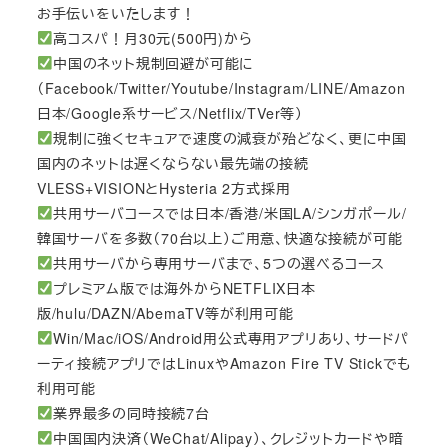
お手伝いをいたします！
高コスパ！月30元(500円)から
中国のネット規制回避が可能に
（Facebook/Twitter/Youtube/Instagram/LINE/Amazon
日本/Google系サービス/Netflix/TVer等）
規制に強くセキュアで速度の減衰が殆どなく、更に中国
国内のネットは遅くならない最先端の接続
VLESS+VISIONとHysteria 2方式採用
共用サーバコースでは日本/香港/米国LA/シンガポール/
韓国サーバを多数（70台以上）ご用意、快適な接続が可能
共用サーバから専用サーバまで、5つの選べるコース
プレミアム版では海外からNETFLIX日本
版/hulu/DAZN/AbemaTV等が利用可能
Win/Mac/iOS/Android用公式専用アプリあり、サードパ
ーティ接続アプリではLinuxやAmazon Fire TV Stickでも
利用可能
業界最多の同時接続7台
中国国内決済（WeChat/Alipay）、クレジットカードや暗