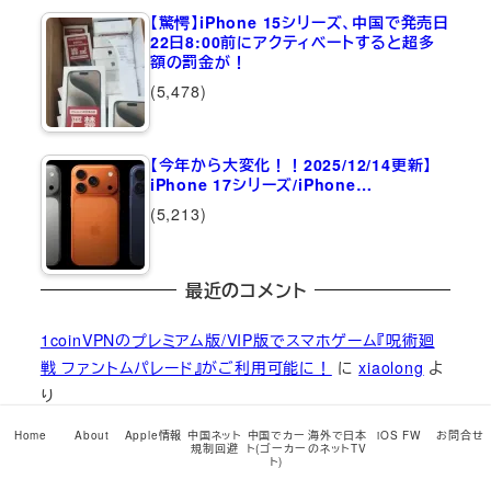
【驚愕】iPhone 15シリーズ、中国で発売日
22日8:00前にアクティベートすると超多
額の罰金が！
(5,478)
【今年から大変化！！2025/12/14更新】
iPhone 17シリーズ/iPhone…
(5,213)
最近のコメント
1coinVPNのプレミアム版/VIP版でスマホゲーム『呪術廻
戦 ファントムパレード』がご利用可能に！
に
xiaolong
よ
り
1coinVPNのプレミアム版/VIP版でスマホゲーム『呪術廻
Home
About
Apple情報
中国ネット
中国でカー
海外で日本
iOS FW
お問合せ
規制回避
ト(ゴーカー
のネットTV
戦 ファントムパレード』がご利用可能に！
に
Ramune H
ト)
より