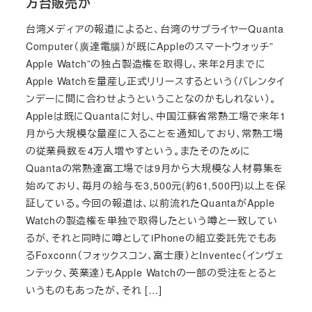
万台販売か
台湾メディアの報道によると、台湾のサプライヤーQuanta
Computer（廣達電腦）が既にAppleのスマートウォッチ”
Apple Watch”の独占製造権を取得し、来年2月までに
Apple Watchを量産し正式リリースするという（バレンタイ
ンデーに間に合わせようということなのかもしれない）。
Appleは既にQuantaに対し、中国江蘇省常熟工場で来年1
月から大規模な量産に入ることを通知しており、常熟工場
の従業員数を4万人増やすという。またそのために
Quantaの常熟達富工場では9月から大規模な人材募集を
始めており、毎月の給与を3,500元(約61,500円)以上を保
証している。今回の報道は、以前流れたQuantaがApple
Watchの製造権を単独で取得したという噂と一致してい
るが、それと同時に噂としてiPhoneの組立委託先でもあ
るFoxconn（フォックスコン、富士康）とInventec（インヴェ
ンテック、英業達）もApple Watchの一部の受注をとると
いうものもあったが、それ […]