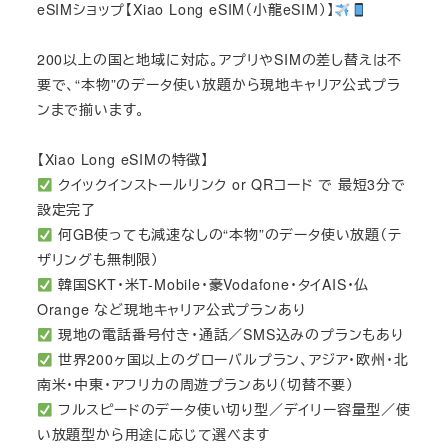
eSIMショップ【Xiao Long eSIM（小龍eSIM）】
200以上の国と地域に対応。アプリやSIMの差し替えは不
要で、“本物”のデータ使い放題から現地キャリア公式プラ
ンまで揃います。
【Xiao Long eSIMの特徴】
クイックインストールリンク or QRコード で 最短3分で
設定完了
何GB使っても減速なしの“本物”のデータ使い放題（テ
ザリングも無制限）
韓国SKT・米T-Mobile・豪Vodafone・タイAIS・仏
Orange など現地キャリア公式プランあり
現地の電話番号付き・通話／SMS込みのプランもあり
世界200ヶ国以上のグローバルプラン、アジア・欧州・北
南米・中東・アフリカの周遊プランあり（切替不要）
フルスピードのデータ使い切り型／デイリー容量型／使
い放題型から用途に応じて選べます