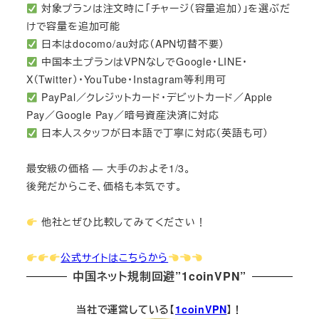
対象プランは注文時に「チャージ（容量追加）」を選ぶだ
けで容量を追加可能
日本はdocomo/au対応（APN切替不要）
中国本土プランはVPNなしでGoogle・LINE・
X（Twitter）・YouTube・Instagram等利用可
PayPal／クレジットカード・デビットカード／Apple
Pay／Google Pay／暗号資産決済に対応
日本人スタッフが日本語で丁寧に対応（英語も可）
最安級の価格 — 大手のおよそ1/3。
後発だからこそ、価格も本気です。
他社とぜひ比較してみてください！
公式サイトはこちらから
中国ネット規制回避”1coinVPN”
当社で運営している【
1coinVPN
】！