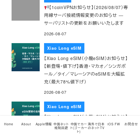
【1coinVPNお知らせ】（2026/08/07）専
用線サーバ接続情報変更のお知らせ ―
サーバリストの更新をお願いいたします
2026-08-07
Xiao Long eSIM
【Xiao Long eSIM（小龍eSIM）お知らせ】
【新登場・値下げ】香港・マカオ／シンガポ
ール／タイ／マレーシアのeSIMを大幅拡
充（最大78%値下げ）
2026-08-07
Xiao Long eSIM
【Xiao Long eSIM（小龍eSIM）お知らせ】
2026/08/07 eSIM更新のお知らせ
Home
About
Apple情報
中国ネット
中国でカー
海外で日本
iOS FW
お問合せ
規制回避
ト(ゴーカー
のネットTV
ト)
2026-08-07