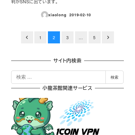
判がSNSに出ています。
xiaolong
2019-02-10
投稿日
投
1
2
3
…
5
稿
の
サイト内検索
ペ
検
検索
索
ー
小龍茶館関連サービス
ジ
送
り