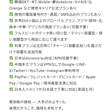
韓国SKT・米T-Mobile・豪Vodafone・タイAIS・仏
Orange など現地キャリア公式プランあり
現地の電話番号付き・通話／SMS込みのプランもあり
世界200ヶ国以上のグローバルプラン、アジア・欧州・北
南米・中東・アフリカの周遊プランあり（切替不要）
フルスピードのデータ使い切り型／デイリー容量型／使
い放題型から用途に応じて選べます
対象プランは注文時に「チャージ（容量追加）」を選ぶだ
けで容量を追加可能
日本はdocomo/au対応（APN切替不要）
中国本土プランはVPNなしでGoogle・LINE・
X（Twitter）・YouTube・Instagram等利用可
PayPal／クレジットカード・デビットカード／Apple
Pay／Google Pay／暗号資産決済に対応
日本人スタッフが日本語で丁寧に対応（英語も可）
最安級の価格 — 大手のおよそ1/3。
後発だからこそ、価格も本気です。