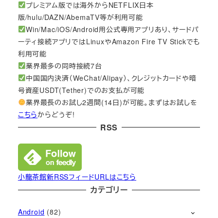
プレミアム版では海外からNETFLIX日本
版/hulu/DAZN/AbemaTV等が利用可能
Win/Mac/iOS/Android用公式専用アプリあり、サードパ
ーティ接続アプリではLinuxやAmazon Fire TV Stickでも
利用可能
業界最多の同時接続7台
中国国内決済（WeChat/Alipay）、クレジットカードや暗
号資産USDT(Tether)でのお支払が可能
業界最長のお試し2週間(14日)が可能。まずはお試しを
こちら
からどうぞ!
RSS
小龍茶館新RSSフィードURLはこちら
カテゴリー
Android
(82)