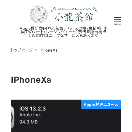
メ
イ
ン
MENU
Apple最新動向や未発表デバイスの噂・裏情報、中
コ
国でのカート（レーシングカート）事情を独自視点
でお届け!ユニークなサービスもあります!
ン
テ
トップページ
iPhoneXs
ン
ツ
へ
iPhoneXs
移
動
Apple関連ニュース