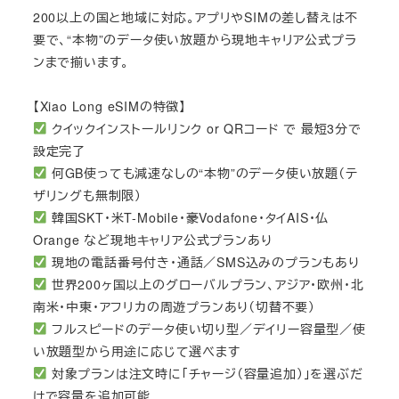
200以上の国と地域に対応。アプリやSIMの差し替えは不
要で、“本物”のデータ使い放題から現地キャリア公式プラ
ンまで揃います。
【Xiao Long eSIMの特徴】
クイックインストールリンク or QRコード で 最短3分で
設定完了
何GB使っても減速なしの“本物”のデータ使い放題（テ
ザリングも無制限）
韓国SKT・米T-Mobile・豪Vodafone・タイAIS・仏
Orange など現地キャリア公式プランあり
現地の電話番号付き・通話／SMS込みのプランもあり
世界200ヶ国以上のグローバルプラン、アジア・欧州・北
南米・中東・アフリカの周遊プランあり（切替不要）
フルスピードのデータ使い切り型／デイリー容量型／使
い放題型から用途に応じて選べます
対象プランは注文時に「チャージ（容量追加）」を選ぶだ
けで容量を追加可能