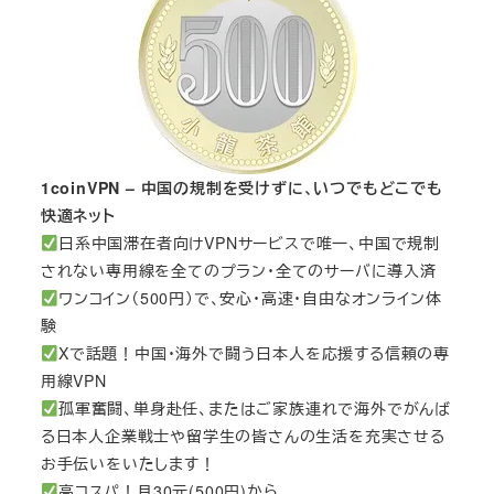
1coinVPN – 中国の規制を受けずに、いつでもどこでも
快適ネット
日系中国滞在者向けVPNサービスで唯一、中国で規制
されない専用線を全てのプラン・全てのサーバに導入済
ワンコイン（500円）で、安心・高速・自由なオンライン体
験
Xで話題！中国・海外で闘う日本人を応援する信頼の専
用線VPN
孤軍奮闘、単身赴任、またはご家族連れで海外でがんば
る日本人企業戦士や留学生の皆さんの生活を充実させる
お手伝いをいたします！
高コスパ！月30元(500円)から