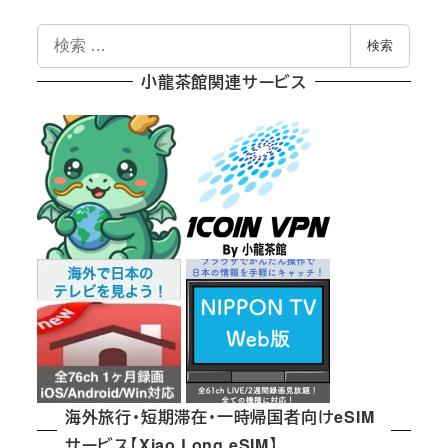
検
検索
索
小龍茶館関連サービス
海外旅行・短期滞在・一時帰国者向けeSIM
サービス【Xiao Long eSIM】