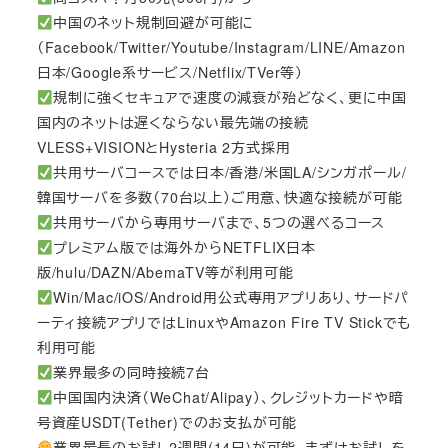
中国のネット規制回避が可能に
（Facebook/Twitter/Youtube/Instagram/LINE/Amazon
日本/Google系サービス/Netflix/TVer等）
規制に強くセキュアで速度の減衰が殆どなく、更に中国
国内のネットは遅くならない最先端の接続
VLESS+VISIONとHysteria 2方式採用
共用サーバコースでは日本/香港/米国LA/シンガポール/
韓国サーバを多数（70台以上）ご用意、快適な接続が可能
共用サーバから専用サーバまで、5つの選べるコース
プレミアム版では海外からNETFLIX日本
版/hulu/DAZN/AbemaTV等が利用可能
Win/Mac/iOS/Android用公式専用アプリあり、サードパ
ーティ接続アプリではLinuxやAmazon Fire TV Stickでも
利用可能
業界最多の同時接続7台
中国国内決済（WeChat/Alipay）、クレジットカードや暗
号資産USDT(Tether)でのお支払が可能
業界最長のお試し2週間(14日)が可能。まずはお試しを