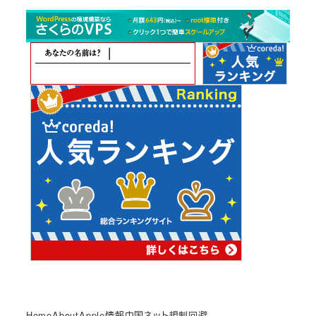
カ
イ
ブ
Home
About
Apple情報
中国ネット規制回避