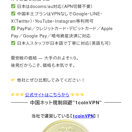
日本はdocomo/au対応（APN切替不要）
中国本土プランはVPNなしでGoogle・LINE・
X（Twitter）・YouTube・Instagram等利用可
PayPal／クレジットカード・デビットカード／Apple
Pay／Google Pay／暗号資産決済に対応
日本人スタッフが日本語で丁寧に対応（英語も可）
最安級の価格 — 大手のおよそ1/3。
後発だからこそ、価格も本気です。
他社とぜひ比較してみてください！
公式サイトはこちらから
中国ネット規制回避”1coinVPN”
当社で運営している【
1coinVPN
】！