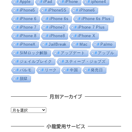
Apple
iPad
iPhone
iphone4
iPhone5
iPhone5S
iPhone6
iPhone 6
iPhone 6s
iPhone 6s Plus
iPhone 7
iPhone7
iPhone 7 Plus
iPhone 8
iPhone8
iPhone X
iPhoneX
JailBreak
Mac
Palmo
SIMロック解除
アップデート
アップル
ジェイルブレイク
スティーブ・ジョブズ
パルモ
リーク
中国
発売日
脱獄
月別アーカイブ
月
別
ア
小龍愛用サービス
ー