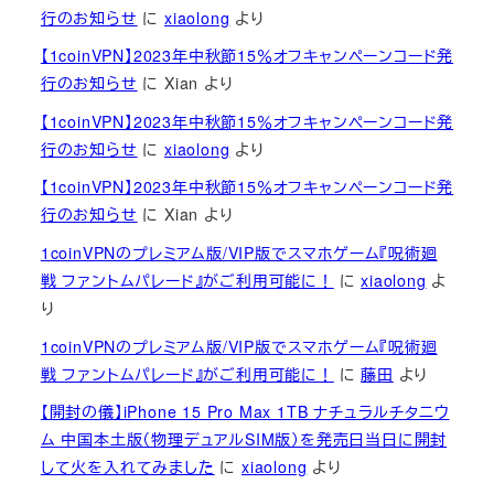
行のお知らせ
に
xiaolong
より
【1coinVPN】2023年中秋節15％オフキャンペーンコード発
行のお知らせ
に
Xian
より
【1coinVPN】2023年中秋節15％オフキャンペーンコード発
行のお知らせ
に
xiaolong
より
【1coinVPN】2023年中秋節15％オフキャンペーンコード発
行のお知らせ
に
Xian
より
1coinVPNのプレミアム版/VIP版でスマホゲーム『呪術廻
戦 ファントムパレード』がご利用可能に！
に
xiaolong
よ
り
1coinVPNのプレミアム版/VIP版でスマホゲーム『呪術廻
戦 ファントムパレード』がご利用可能に！
に
藤田
より
【開封の儀】iPhone 15 Pro Max 1TB ナチュラルチタニウ
ム 中国本土版（物理デュアルSIM版）を発売日当日に開封
して火を入れてみました
に
xiaolong
より