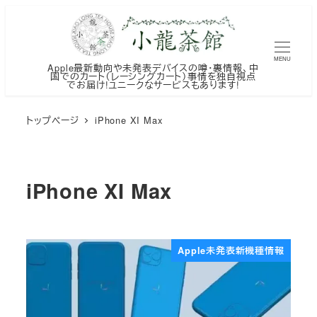
メ
イ
ン
MENU
Apple最新動向や未発表デバイスの噂・裏情報、中
コ
国でのカート（レーシングカート）事情を独自視点
でお届け!ユニークなサービスもあります!
ン
テ
トップページ
iPhone XI Max
ン
ツ
へ
iPhone XI Max
移
動
Apple未発表新機種情報