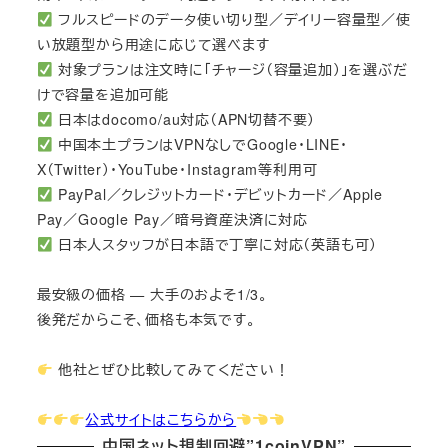
フルスピードのデータ使い切り型／デイリー容量型／使
い放題型から用途に応じて選べます
対象プランは注文時に「チャージ（容量追加）」を選ぶだ
けで容量を追加可能
日本はdocomo/au対応（APN切替不要）
中国本土プランはVPNなしでGoogle・LINE・
X（Twitter）・YouTube・Instagram等利用可
PayPal／クレジットカード・デビットカード／Apple
Pay／Google Pay／暗号資産決済に対応
日本人スタッフが日本語で丁寧に対応（英語も可）
最安級の価格 — 大手のおよそ1/3。
後発だからこそ、価格も本気です。
他社とぜひ比較してみてください！
公式サイトはこちらから
中国ネット規制回避”1coinVPN”