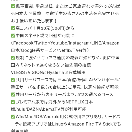
孤軍奮闘、単身赴任、またはご家族連れで海外でがんば
る日本人企業戦士や留学生の皆さんの生活を充実させる
お手伝いをいたします！
高コスパ！月30元(500円)から
中国のネット規制回避が可能に
（Facebook/Twitter/Youtube/Instagram/LINE/Amazon
日本/Google系サービス/Netflix/TVer等）
規制に強くセキュアで速度の減衰が殆どなく、更に中国
国内のネットは遅くならない最先端の接続
VLESS+VISIONとHysteria 2方式採用
共用サーバコースでは日本/香港/米国LA/シンガポール/
韓国サーバを多数（70台以上）ご用意、快適な接続が可能
共用サーバから専用サーバまで、5つの選べるコース
プレミアム版では海外からNETFLIX日本
版/hulu/DAZN/AbemaTV等が利用可能
Win/Mac/iOS/Android用公式専用アプリあり、サードパ
ーティ接続アプリではLinuxやAmazon Fire TV Stickでも
利用可能