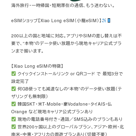
海外旅行・一時帰国・短期滞在の通信、もう迷わない。
eSIMショップ【Xiao Long eSIM（小龍eSIM）】
200以上の国と地域に対応。アプリやSIMの差し替えは不
要で、“本物”のデータ使い放題から現地キャリア公式プラ
ンまで揃います。
【Xiao Long eSIMの特徴】
クイックインストールリンク or QRコード で 最短3分で
設定完了
何GB使っても減速なしの“本物”のデータ使い放題（テ
ザリングも無制限）
韓国SKT・米T-Mobile・豪Vodafone・タイAIS・仏
Orange など現地キャリア公式プランあり
現地の電話番号付き・通話／SMS込みのプランもあり
世界200ヶ国以上のグローバルプラン、アジア・欧州・北
南米・中東・アフリカの周遊プランあり（切替不要）