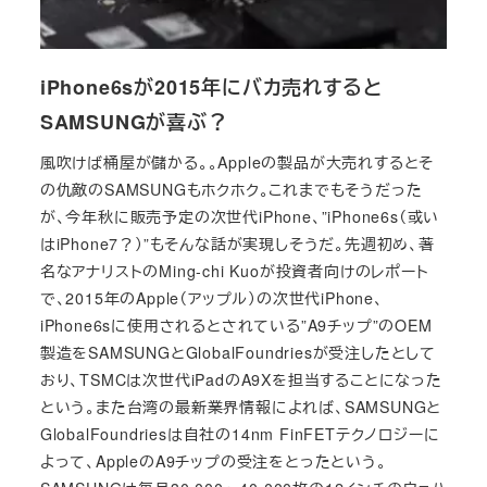
iPhone6sが2015年にバカ売れすると
SAMSUNGが喜ぶ？
風吹けば桶屋が儲かる。。Appleの製品が大売れするとそ
の仇敵のSAMSUNGもホクホク。これまでもそうだった
が、今年秋に販売予定の次世代iPhone、”iPhone6s（或い
はiPhone7？）”もそんな話が実現しそうだ。先週初め、著
名なアナリストのMing-chi Kuoが投資者向けのレポート
で、2015年のApple（アップル）の次世代iPhone、
iPhone6sに使用されるとされている”A9チップ”のOEM
製造をSAMSUNGとGlobalFoundriesが受注したとして
おり、TSMCは次世代iPadのA9Xを担当することになった
という。また台湾の最新業界情報によれば、SAMSUNGと
GlobalFoundriesは自社の14nm FinFETテクノロジーに
よって、AppleのA9チップの受注をとったという。