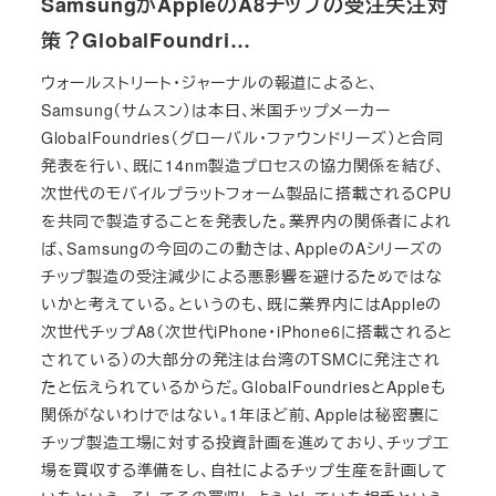
SamsungがAppleのA8チップの受注失注対
策？GlobalFoundri…
ウォールストリート・ジャーナルの報道によると、
Samsung（サムスン）は本日、米国チップメーカー
GlobalFoundries（グローバル・ファウンドリーズ）と合同
発表を行い、既に14nm製造プロセスの協力関係を結び、
次世代のモバイルプラットフォーム製品に搭載されるCPU
を共同で製造することを発表した。業界内の関係者によれ
ば、Samsungの今回のこの動きは、AppleのAシリーズの
チップ製造の受注減少による悪影響を避けるためではな
いかと考えている。というのも、既に業界内にはAppleの
次世代チップA8（次世代iPhone・iPhone6に搭載されると
されている）の大部分の発注は台湾のTSMCに発注され
たと伝えられているからだ。GlobalFoundriesとAppleも
関係がないわけではない。1年ほど前、Appleは秘密裏に
チップ製造工場に対する投資計画を進めており、チップ工
場を買収する準備をし、自社によるチップ生産を計画して