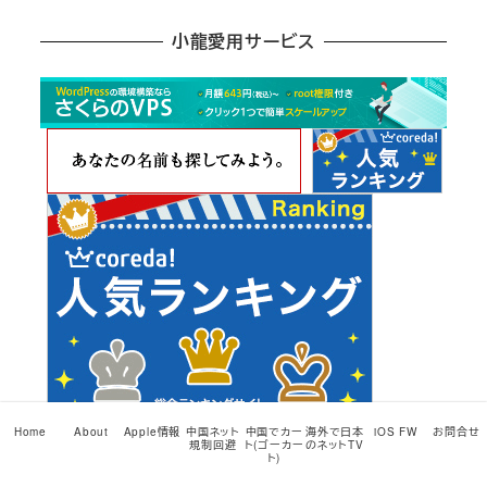
別
ア
小龍愛用サービス
ー
カ
イ
ブ
Home
About
Apple情報
中国ネット
中国でカー
海外で日本
iOS FW
お問合せ
規制回避
ト(ゴーカー
のネットTV
ト)