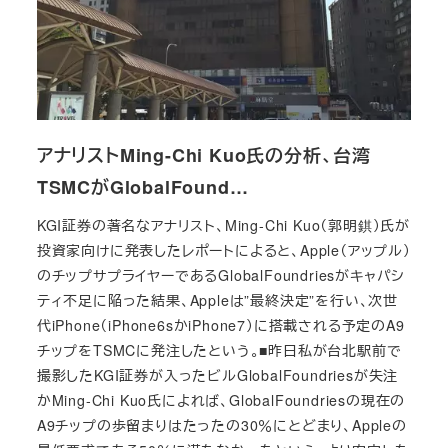
アナリストMing-Chi Kuo氏の分析、台湾
TSMCがGlobalFound…
KGI証券の著名なアナリスト、Ming-Chi Kuo（郭明錤）氏が
投資家向けに発表したレポートによると、Apple（アップル）
のチップサプライヤーであるGlobalFoundriesがキャパシ
ティ不足に陥った結果、Appleは”最終決定”を行い、次世
代iPhone（iPhone6sかiPhone7）に搭載される予定のA9
チップをTSMCに発注したという。■昨日私が台北駅前で
撮影したKGI証券が入ったビルGlobalFoundriesが失注
かMing-Chi Kuo氏によれば、GlobalFoundriesの現在の
A9チップの歩留まりはたったの30％にとどまり、Appleの