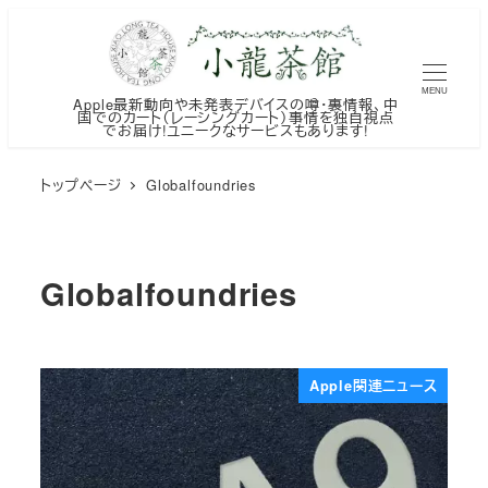
メ
イ
ン
MENU
Apple最新動向や未発表デバイスの噂・裏情報、中
コ
国でのカート（レーシングカート）事情を独自視点
でお届け!ユニークなサービスもあります!
ン
テ
トップページ
Globalfoundries
ン
ツ
へ
Globalfoundries
移
動
Apple関連ニュース