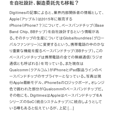
を自社設計、製造委託先も移転？
Digitimesの記事によると、業界内部関係者の情報として、
Apple（アップル）は2015年に販売する
iPhone（iPhone7？）について、ベースバンドチップ（Base
Band Chip、BBチップ）を自社設計するという情報があ
る。そのチップの生産についてはGlobalfoundries（グロー
バルファンドリー）に変更するという。携帯電話の中のかな
り重要な機能を握るベースバンドチップ（BBチップ）。この
ベースバンドチップは携帯電話の全ての無線通信（ラジオ
通信とも呼ばれる）を司っている。また現在は
Qualcomm（クアルコム）がiPhoneとiPad製品ラインのベ
ースバンドチップのサプライヤーとなっている。写真は現
行Apple最新モデル、iPhone5sのロジックボード。オレンジ
色で囲われた部分がQualcommのベースバンドチップだ。
その他にも、DigitimesはAppleはベースバンドチップをA
シリーズのSoC（統合システムチップ）に統合しようとして
いる噂もあると伝えているが、上記 […]