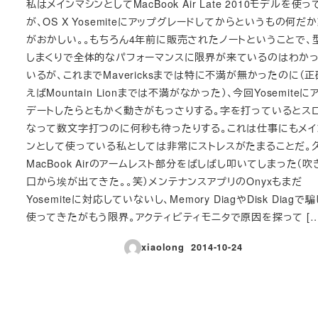
私はメインマシンとしてMacBook Air Late 2010モデルを使
が、OS X Yosemiteにアップグレードしてからというもの何だ
がおかしい。。もちろん4年前に販売されたノートということで、
しまくりで全体的なパフォーマンスに限界が来ているのはわか
いるが、これまでMavericksまでは特に不満が無かったのに（
えばMountain Lionまでは不満がなかった）、今回Yosemiteに
デートしたらともかく動きがもっさりする。字を打っているとス
なって数文字打つのに何秒も待ったりする。これは仕事にもメイ
ンとして使っている私としては非常にストレスがたまることだ。
MacBook Airのアームレスト部分をばしばし叩いてしまった（吹
口から埃が出てきた。。笑）メンテナンスアプリのOnyxもまだ
Yosemiteに対応していないし、Memory DiagやDisk Diagで
使ってきたがもう限界。アクティビティモニタで原因を探って […
xiaolong
2014-10-24
投稿日