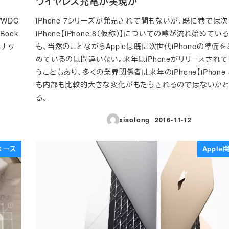
ワイヤレス充電が実現か
WDC
iPhone 7シリーズが発売されて間もないが、既に巷では
ook
iPhone【iPhone 8（仮称）】についての噂が流れ始めてい
ンナッ
も、当然のことながらAppleは既に次世代iPhoneの準備
めているのは間違いない。来年はiPhoneがリリースされて
うこともあり、多くの業界関係者は来年のiPhone【iPhone
も内部も比較的大きな変化がもたらされるのではないか
る。
xiaolong
2016-11-12
投稿日
ュース
Appl