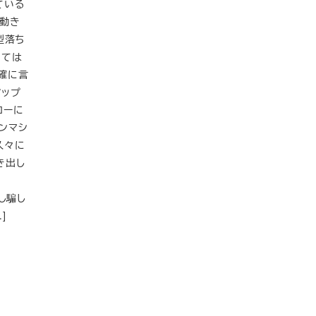
っている
か動き
型落ち
っては
正確に言
アップ
ローに
ンマシ
久々に
き出し
騙し騙し
]