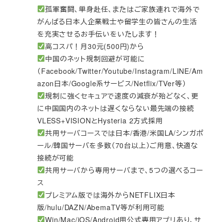
孤軍奮闘、単身赴任、またはご家族連れで海外で
がんばる日本人企業戦士や留学生の皆さんの生活
を充実させるお手伝いをいたします！
高コスパ！月30元(500円)から
中国のネット規制回避が可能に
（Facebook/Twitter/Youtube/Instagram/LINE/Am
azon日本/Google系サービス/Netflix/TVer等）
規制に強くセキュアで速度の減衰が殆どなく、更
に中国国内のネットは遅くならない最先端の接続
VLESS+VISIONとHysteria 2方式採用
共用サーバコースでは日本/香港/米国LA/シンガポ
ール/韓国サーバを多数（70台以上）ご用意、快適な
接続が可能
共用サーバから専用サーバまで、5つの選べるコー
ス
プレミアム版では海外からNETFLIX日本
版/hulu/DAZN/AbemaTV等が利用可能
Win/Mac/iOS/Android用公式専用アプリあり、サ