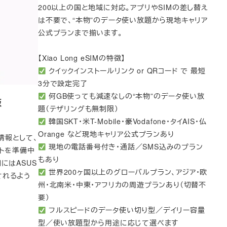
200以上の国と地域に対応。アプリやSIMの差し替え
は不要で、“本物”のデータ使い放題から現地キャリア
公式プランまで揃います。
【Xiao Long eSIMの特徴】
クイックインストールリンク or QRコード で 最短
3分で設定完了
何GB使っても減速なしの“本物”のデータ使い放
版
題（テザリングも無制限）
韓国SKT・米T-Mobile・豪Vodafone・タイAIS・仏
Orange など現地キャリア公式プランあり
の情報として、
現地の電話番号付き・通話／SMS込みのプラン
ートを準備中
もあり
にはASUS
世界200ヶ国以上のグローバルプラン、アジア・欧
スされるよう
州・北南米・中東・アフリカの周遊プランあり（切替不
要）
フルスピードのデータ使い切り型／デイリー容量
型／使い放題型から用途に応じて選べます