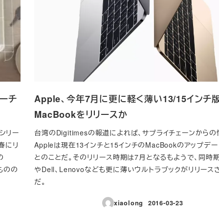
バーチ
Apple、今年7月に更に軽く薄い13/15インチ
MacBookをリリースか
kシリー
台湾のDigitimesの報道によれば、サプライチェーンから
春にリ
Appleは現在13インチと15インチのMacBookのアップデ
の
とのことだ。そのリリース時期は7月となるもようで、同時期
ものの
やDell、Lenovoなども更に薄いウルトラブックがリリー
だ。
xiaolong
2016-03-23
投稿日