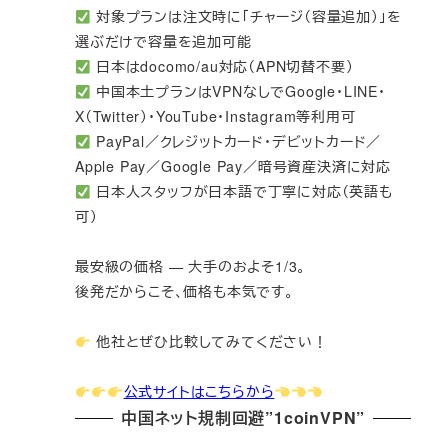
対象プランは注文時に「チャージ（容量追加）」を
選ぶだけで容量を追加可能
日本はdocomo/au対応（APN切替不要）
中国本土プランはVPNなしでGoogle・LINE・
X（Twitter）・YouTube・Instagram等利用可
PayPal／クレジットカード・デビットカード／
Apple Pay／Google Pay／暗号資産決済に対応
日本人スタッフが日本語で丁寧に対応（英語も
可）
最安級の価格 — 大手のおよそ1/3。
後発だからこそ、価格も本気です。
他社とぜひ比較してみてください！
公式サイトはこちらから
中国ネット規制回避”1coinVPN”