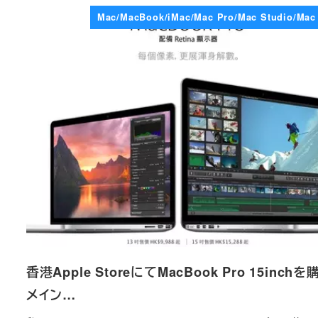
Mac/MacBook/iMac/Mac Pro/Mac Studio/Mac
香港Apple StoreにてMacBook Pro 15inchを
メイン…