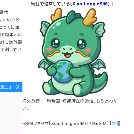
当社で運営している【
Xiao Long eSIM
】！
次世代
る。というの
をとっくに始
10周年とい
 8】には外観
と予測してい
e関連ニュース
海外旅行・一時帰国・短期滞在の通信、もう迷わな
い。
eSIMショップ【Xiao Long eSIM（小龍eSIM）】