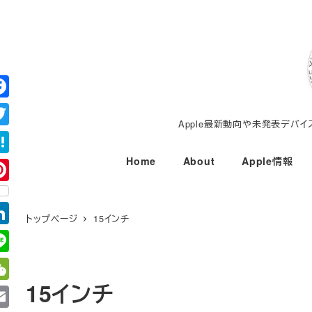
メ
イ
ン
コ
ン
テ
Apple最新動向や未発表デバ
ン
ツ
Home
About
Apple情報
へ
移
動
トップページ
15インチ
15インチ