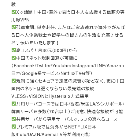
験
Xで話題！中国・海外で闘う日本人を応援する信頼の専
用線VPN
孤軍奮闘、単身赴任、またはご家族連れで海外でがんば
る日本人企業戦士や留学生の皆さんの生活を充実させる
お手伝いをいたします！
高コスパ！月30元(500円)から
中国のネット規制回避が可能に
（Facebook/Twitter/Youtube/Instagram/LINE/Amazon
日本/Google系サービス/Netflix/TVer等）
規制に強くセキュアで速度の減衰が殆どなく、更に中国
国内のネットは遅くならない最先端の接続
VLESS+VISIONとHysteria 2方式採用
共用サーバコースでは日本/香港/米国LA/シンガポール/
韓国サーバを多数（70台以上）ご用意、快適な接続が可能
共用サーバから専用サーバまで、5つの選べるコース
プレミアム版では海外からNETFLIX日本
版/hulu/DAZN/AbemaTV等が利用可能