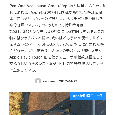
Pen-One Acquisition GroupがAppleを法廷に訴えた。訴
状によれば、Appleは2007年に同社が所得した特許を侵
害しているという。その特許とは、「タッチペンを中継した
身分認証システム」というもので、特許番号は
7,281,135（リンク先はUSPTOによる詳細）。もともとこの
特許はタッチペンと指紋、或いはどちらかを使ってサイン
をする、ペンベースのPOSシステムのために取得された特
許だった。しかし原告側はAppleのモバイル決済システム
Apple PayでTouch IDを使ってユーザが指紋認証をして
支払うというそのシステムが、同社の特許を侵害している
と主張している。
xiaolong
2017-04-27
投稿日
Apple関連ニュース