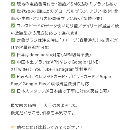
現地の電話番号付き・通話／SMS込みのプランもあり
世界200ヶ国以上のグローバルプラン、アジア・欧州・北
南米・中東・アフリカの周遊プランあり（切替不要）
フルスピードのデータ使い切り型／デイリー容量型／使
い放題型から用途に応じて選べます
対象プランは注文時に「チャージ（容量追加）」を選ぶだ
けで容量を追加可能
日本はdocomo/au対応（APN切替不要）
中国本土プランはVPNなしでGoogle・LINE・
X（Twitter）・YouTube・Instagram等利用可
PayPal／クレジットカード・デビットカード／Apple
Pay／Google Pay／暗号資産決済に対応
日本人スタッフが日本語で丁寧に対応（英語も可）
最安級の価格 — 大手のおよそ1/3。
後発だからこそ、価格も本気です。
他社とぜひ比較してみてください！