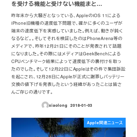
を受ける機能と受けない機能まと…
昨年末から大騒ぎとなっている、AppleのiOS 11による
iPhone旧機種の速度低下問題で、確かに多くのユーザが
端末の速度低下を実感していました。例えば、動きが鈍く
なるなど。。そしてそれを検証したのはPhoneArena等の
メディアで、昨年12月21日にそのことが発表されて話題
になりました。その際にはメディアはGeekBenchによる
CPUベンチマーク結果によって速度低下の裏付けを取っ
たのでした。そして12月22日にAppleはその件で集団訴訟
を起こされ、12月28日にAppleが正式に謝罪しバッテリー
交換の値下げを発表したという経緯があったことは皆さ
んご存じの通りです。
xiaolong
2018-01-03
投稿日
Apple関連ニュース