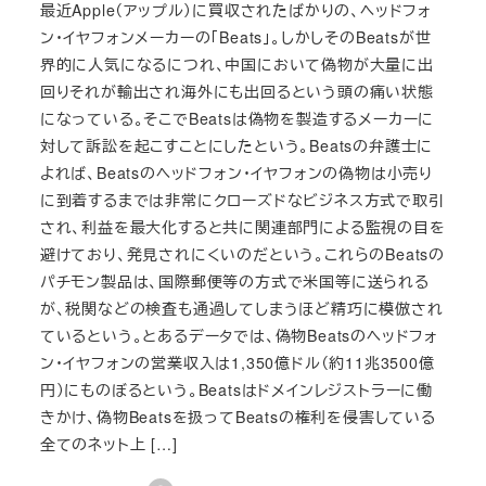
最近Apple（アップル）に買収されたばかりの、ヘッドフォ
ン・イヤフォンメーカーの「Beats」。しかしそのBeatsが世
界的に人気になるにつれ、中国において偽物が大量に出
回りそれが輸出され海外にも出回るという頭の痛い状態
になっている。そこでBeatsは偽物を製造するメーカーに
対して訴訟を起こすことにしたという。Beatsの弁護士に
よれば、Beatsのヘッドフォン・イヤフォンの偽物は小売り
に到着するまでは非常にクローズドなビジネス方式で取引
され、利益を最大化すると共に関連部門による監視の目を
避けており、発見されにくいのだという。これらのBeatsの
パチモン製品は、国際郵便等の方式で米国等に送られる
が、税関などの検査も通過してしまうほど精巧に模倣され
ているという。とあるデータでは、偽物Beatsのヘッドフォ
ン・イヤフォンの営業収入は1,350億ドル（約11兆3500億
円）にものぼるという。Beatsはドメインレジストラーに働
きかけ、偽物Beatsを扱ってBeatsの権利を侵害している
全てのネット上 […]