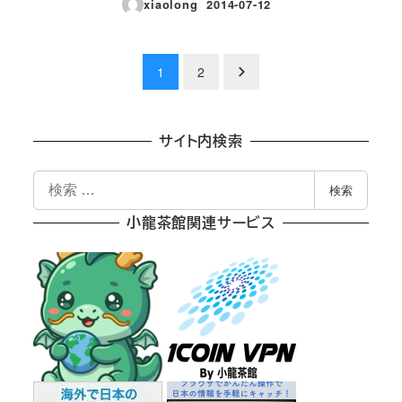
xiaolong
2014-07-12
投稿日
投
1
2
稿
の
サイト内検索
ペ
検
検索
索
ー
小龍茶館関連サービス
ジ
送
り