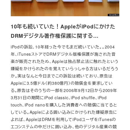
10年も続いていた！AppleがiPodにかけた
DRMデジタル著作権保護に関する…
iPodの訴訟、10年経った今でもまだ続いていた。。2004
年、iTunesストアでDRMデジタル版権保護が施された音
楽が販売されたため、Appleは独占禁止法に触れたという
嫌疑をかけられたのを覚えていらっしゃる方はいるだろう
か。実はなんと今日までこの訴訟は続いており、原告は
Appleに3.5億ドル（約380億円）の賠償金を要求してい
る。原告はそのうちの一部を2006年9月12日から2009年
3月31日の期間にiPod classic、iPod shuffle、iPod
touch、iPod nanoを購入した消費者への賠償に当てると
している。Appleによる囲い込みにかけられた嫌疑原告に
よれば、AppleはDRMを利用してiPodユーザをiTunesの
エコシステムの中だけに囲い込み、他のデジタル産業の競