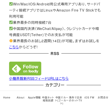
Win/Mac/iOS/Android用公式専用アプリあり、サードパ
ーティ接続アプリではLinuxやAmazon Fire TV Stickでも
利用可能
業界最多の同時接続7台
中国国内決済（WeChat/Alipay）、クレジットカードや暗
号資産USDT(Tether)でのお支払が可能
業界最長のお試し2週間(14日)が可能。まずはお試しを
こちら
からどうぞ!
RSS
小龍茶館新RSSフィードURLはこちら
カテゴリー
Android
(82)
Home
About
Apple情報
中国ネット
中国でカー
海外で日本
iOS FW
お問合せ
規制回避
ト(ゴーカー
のネットTV
ト)
Apple端末 Mac iPhone iPad サービス
(2,999)