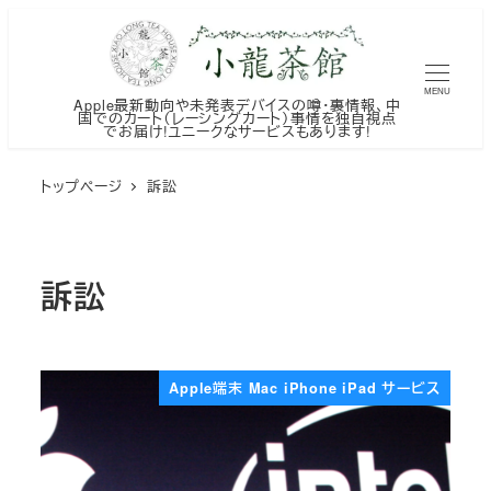
メ
イ
ン
MENU
Apple最新動向や未発表デバイスの噂・裏情報、中
コ
国でのカート（レーシングカート）事情を独自視点
でお届け!ユニークなサービスもあります!
ン
テ
トップページ
訴訟
ン
ツ
へ
訴訟
移
動
Apple端末 Mac iPhone iPad サービス