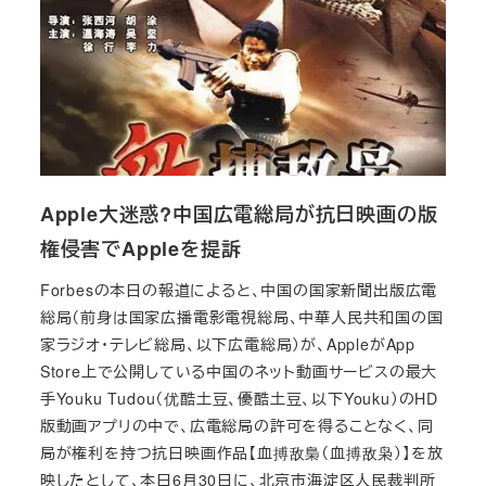
Apple大迷惑?中国広電総局が抗日映画の版
権侵害でAppleを提訴
Forbesの本日の報道によると、中国の国家新聞出版広電
総局（前身は国家広播電影電視総局、中華人民共和国の国
家ラジオ・テレビ総局、以下広電総局）が、AppleがApp
Store上で公開している中国のネット動画サービスの最大
手Youku Tudou（优酷土豆、優酷土豆、以下Youku）のHD
版動画アプリの中で、広電総局の許可を得ることなく、同
局が権利を持つ抗日映画作品【血搏敌梟（血搏敌枭）】を放
映したとして、本日6月30日に、北京市海淀区人民裁判所