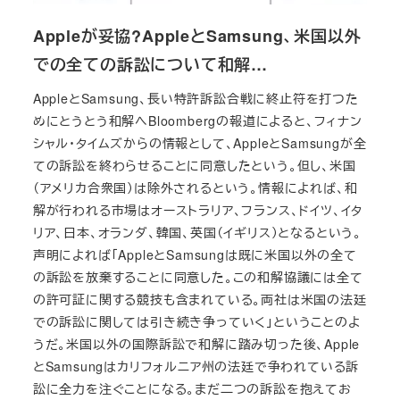
Appleが妥協?AppleとSamsung、米国以外
での全ての訴訟について和解…
AppleとSamsung、長い特許訴訟合戦に終止符を打つた
めにとうとう和解へBloombergの報道によると、フィナン
シャル・タイムズからの情報として、AppleとSamsungが全
ての訴訟を終わらせることに同意したという。但し、米国
（アメリカ合衆国）は除外されるという。情報によれば、和
解が行われる市場はオーストラリア、フランス、ドイツ、イタ
リア、日本、オランダ、韓国、英国（イギリス）となるという。
声明によれば「AppleとSamsungは既に米国以外の全て
の訴訟を放棄することに同意した。この和解協議には全て
の許可証に関する競技も含まれている。両社は米国の法廷
での訴訟に関しては引き続き争っていく」ということのよ
うだ。米国以外の国際訴訟で和解に踏み切った後、Apple
とSamsungはカリフォルニア州の法廷で争われている訴
訟に全力を注ぐことになる。まだ二つの訴訟を抱えてお