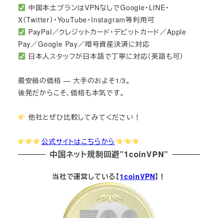
中国本土プランはVPNなしでGoogle・LINE・
X（Twitter）・YouTube・Instagram等利用可
PayPal／クレジットカード・デビットカード／Apple
Pay／Google Pay／暗号資産決済に対応
日本人スタッフが日本語で丁寧に対応（英語も可）
最安級の価格 — 大手のおよそ1/3。
後発だからこそ、価格も本気です。
他社とぜひ比較してみてください！
公式サイトはこちらから
中国ネット規制回避”1coinVPN”
当社で運営している【
1coinVPN
】！