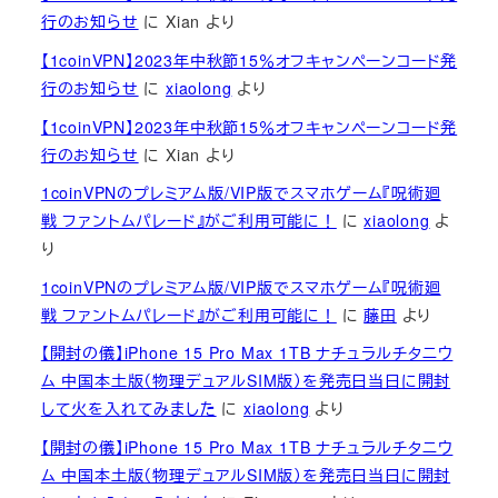
行のお知らせ
に
Xian
より
【1coinVPN】2023年中秋節15％オフキャンペーンコード発
行のお知らせ
に
xiaolong
より
【1coinVPN】2023年中秋節15％オフキャンペーンコード発
行のお知らせ
に
Xian
より
1coinVPNのプレミアム版/VIP版でスマホゲーム『呪術廻
戦 ファントムパレード』がご利用可能に！
に
xiaolong
よ
り
1coinVPNのプレミアム版/VIP版でスマホゲーム『呪術廻
戦 ファントムパレード』がご利用可能に！
に
藤田
より
【開封の儀】iPhone 15 Pro Max 1TB ナチュラルチタニウ
ム 中国本土版（物理デュアルSIM版）を発売日当日に開封
して火を入れてみました
に
xiaolong
より
【開封の儀】iPhone 15 Pro Max 1TB ナチュラルチタニウ
ム 中国本土版（物理デュアルSIM版）を発売日当日に開封