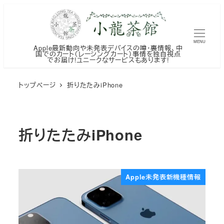
メ
イ
ン
MENU
Apple最新動向や未発表デバイスの噂・裏情報、中
コ
国でのカート（レーシングカート）事情を独自視点
でお届け!ユニークなサービスもあります!
ン
テ
トップページ
折りたたみiPhone
ン
ツ
へ
折りたたみiPhone
移
動
Apple未発表新機種情報