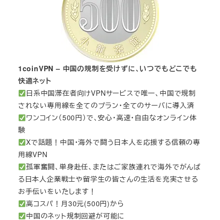
1coinVPN – 中国の規制を受けずに、いつでもどこでも
快適ネット
日系中国滞在者向けVPNサービスで唯一、中国で規制
されない専用線を全てのプラン・全てのサーバに導入済
ワンコイン（500円）で、安心・高速・自由なオンライン体
験
Xで話題！中国・海外で闘う日本人を応援する信頼の専
用線VPN
孤軍奮闘、単身赴任、またはご家族連れで海外でがんば
る日本人企業戦士や留学生の皆さんの生活を充実させる
お手伝いをいたします！
高コスパ！月30元(500円)から
中国のネット規制回避が可能に