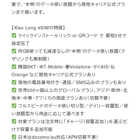
要で、“本物”のデータ使い放題から現地キャリア公式プラ
ンまで揃います。
【Xiao Long eSIMの特徴】
クイックインストールリンク or QRコード で 最短3分で
設定完了
何GB使っても減速なしの“本物”のデータ使い放題（テ
ザリングも無制限）
韓国SKT・米T-Mobile・豪Vodafone・タイAIS・仏
Orange など現地キャリア公式プランあり
現地の電話番号付き・通話／SMS込みのプランもあり
世界200ヶ国以上のグローバルプラン、アジア・欧州・北
南米・中東・アフリカの周遊プランあり（切替不要）
フルスピードのデータ使い切り型／デイリー容量型／使
い放題型から用途に応じて選べます
対象プランは注文時に「チャージ（容量追加）」を選ぶだ
けで容量を追加可能
日本はdocomo/au対応（APN切替不要）