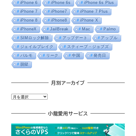
iPhone 6
iPhone 6s
iPhone 6s Plus
iPhone 7
iPhone7
iPhone 7 Plus
iPhone 8
iPhone8
iPhone X
iPhoneX
JailBreak
Mac
Palmo
SIMロック解除
アップデート
アップル
ジェイルブレイク
スティーブ・ジョブズ
パルモ
リーク
中国
発売日
脱獄
月別アーカイブ
月
別
ア
小龍愛用サービス
ー
カ
イ