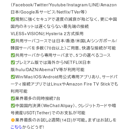
（Facebook/Twitter/Youtube/Instagram/LINE/Amazon
日本/Google系サービス/Netflix/TVer等）
規制に強くセキュアで速度の減衰が殆どなく、更に中国
国内のネットは遅くならない最先端の接続
VLESS+VISIONとHysteria 2方式採用
共用サーバコースでは日本/香港/米国LA/シンガポール/
韓国サーバを多数（70台以上）ご用意、快適な接続が可能
共用サーバから専用サーバまで、5つの選べるコース
プレミアム版では海外からNETFLIX日本
版/hulu/DAZN/AbemaTV等が利用可能
Win/Mac/iOS/Android用公式専用アプリあり、サードパ
ーティ接続アプリではLinuxやAmazon Fire TV Stickでも
利用可能
業界最多の同時接続7台
中国国内決済（WeChat/Alipay）、クレジットカードや暗
号資産USDT(Tether)でのお支払が可能
業界最長のお試し2週間(14日)が可能。まずはお試しを
こちら
からどうぞ!