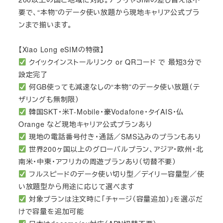
要で、“本物”のデータ使い放題から現地キャリア公式プラ
ンまで揃います。
【Xiao Long eSIMの特徴】
クイックインストールリンク or QRコード で 最短3分で
設定完了
何GB使っても減速なしの“本物”のデータ使い放題（テ
ザリングも無制限）
韓国SKT・米T-Mobile・豪Vodafone・タイAIS・仏
Orange など現地キャリア公式プランあり
現地の電話番号付き・通話／SMS込みのプランもあり
世界200ヶ国以上のグローバルプラン、アジア・欧州・北
南米・中東・アフリカの周遊プランあり（切替不要）
フルスピードのデータ使い切り型／デイリー容量型／使
い放題型から用途に応じて選べます
対象プランは注文時に「チャージ（容量追加）」を選ぶだ
けで容量を追加可能