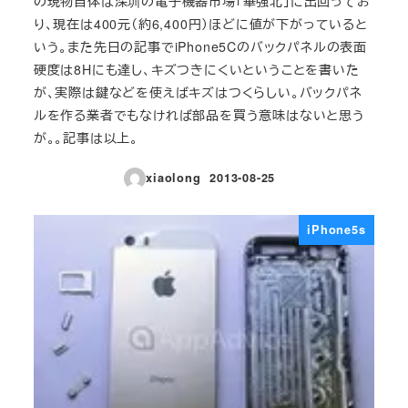
の現物自体は深圳の電子機器市場「華強北」に出回ってお
り、現在は400元（約6,400円）ほどに値が下がっていると
いう。また先日の記事でiPhone5Cのバックパネルの表面
硬度は8Hにも達し、キズつきにくいということを書いた
が、実際は鍵などを使えばキズはつくらしい。バックパネ
ルを作る業者でもなければ部品を買う意味はないと思う
が。。記事は以上。
xiaolong
2013-08-25
投稿日
iPhone5s