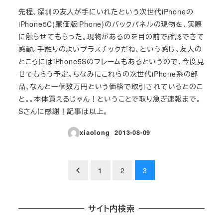
先程、深圳の友人が手にいれたという次世代iPhoneの
iPhone5C(廉価版iPhone)のバックパネルの現物を、実際
に触らせてもらった。現物があるのを目の前で確認できて
感動。手触りのよいプラスチックだね、という感じ。友人の
ところにはiPhone5Sのフレームもあるというので、今度見
せてもらう予定。ちなみにこれらの次世代iPhone系の部
品、なんと一個数万円という価格で取引されているとのこ
と。。本体買えるじゃん！ということで取り急ぎ速報まで。
Sさんに感謝！記事は以上。
xiaolong
2013-08-09
投稿日
投
1
2
3
稿
の
サイト内検索