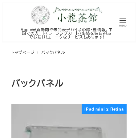
メ
イ
ン
MENU
Apple最新動向や未発表デバイスの噂・裏情報、中
コ
国でのカート（レーシングカート）事情を独自視点
でお届け!ユニークなサービスもあります!
ン
テ
トップページ
バックパネル
ン
ツ
へ
バックパネル
移
動
iPad mini 2 Retina