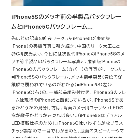
iPhone5Sのメッキ前の半製品バックフレー
ムとiPhone5Cバックフレーム…
先ほどの記事の昨夜リークしたiPhone5C（廉価版
iPhone）の実機写真に引き続き、中国のリーク大王こと
@C科技氏より、今朝には次世代iPhoneのiPhone5Sのメ
ッキ前半製品のバックフレーム写真と、廉価版iPhoneの
iPhone5Cのバックフレーム（カバー）の写真がリークした。
■iPhone5Sのバックフレーム、メッキ前半製品（青色の保
護膜で覆われているのがわかる）■iPhone5S（左）と
iPhone5C（右）の、一部部品組み付け図。iPhone5Sのフレ
ームは現行のiPhone5と酷似しているが、iPhone5Sであ
るかどうかの見分け方は、背面カメラ用フラッシュLEDの
窓が縦長かどうかを見れば良い。（iPhone5Sはデュアル
LED搭載仕様のため）。iPhone5Cはいわずもがなプラス
チック製なので一目でわかるのと、底面のスピーカーやマ