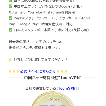
日本はdocomo/au対応（APN切替不要）
中国本土プランはVPNなしでGoogle・LINE・
X（Twitter）・YouTube・Instagram等利用可
PayPal／クレジットカード・デビットカード／Apple
Pay／Google Pay／暗号資産決済に対応
日本人スタッフが日本語で丁寧に対応（英語も可）
最安級の価格 — 大手のおよそ1/3。
後発だからこそ、価格も本気です。
他社とぜひ比較してみてください！
公式サイトはこちらから
中国ネット規制回避”1coinVPN”
当社で運営している【
1coinVPN
】！