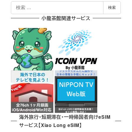
ペ
検
検索
索
ー
小龍茶館関連サービス
ジ
送
り
海外旅行・短期滞在・一時帰国者向けeSIM
サービス【Xiao Long eSIM】