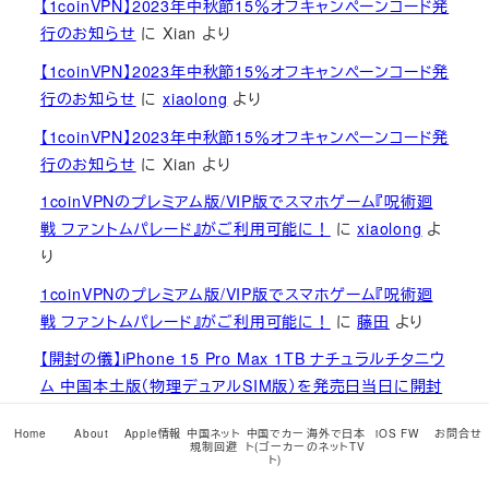
【1coinVPN】2023年中秋節15％オフキャンペーンコード発
行のお知らせ
に
Xian
より
【1coinVPN】2023年中秋節15％オフキャンペーンコード発
行のお知らせ
に
xiaolong
より
【1coinVPN】2023年中秋節15％オフキャンペーンコード発
行のお知らせ
に
Xian
より
1coinVPNのプレミアム版/VIP版でスマホゲーム『呪術廻
戦 ファントムパレード』がご利用可能に！
に
xiaolong
よ
り
1coinVPNのプレミアム版/VIP版でスマホゲーム『呪術廻
戦 ファントムパレード』がご利用可能に！
に
藤田
より
【開封の儀】iPhone 15 Pro Max 1TB ナチュラルチタニウ
ム 中国本土版（物理デュアルSIM版）を発売日当日に開封
して火を入れてみました
に
xiaolong
より
Home
About
Apple情報
中国ネット
中国でカー
海外で日本
iOS FW
お問合せ
規制回避
ト(ゴーカー
のネットTV
【開封の儀】iPhone 15 Pro Max 1TB ナチュラルチタニウ
ト)
ム 中国本土版（物理デュアルSIM版）を発売日当日に開封