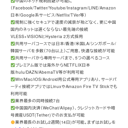
中国のネット規制回避が可能に
（Facebook/Twitter/Youtube/Instagram/LINE/Amazon
日本/Google系サービス/Netflix/TVer等）
規制に強くセキュアで速度の減衰が殆どなく、更に中国
国内のネットは遅くならない最先端の接続
VLESS+VISIONとHysteria 2方式採用
共用サーバコースでは日本/香港/米国LA/シンガポール/
韓国サーバを多数（70台以上）ご用意、快適な接続が可能
共用サーバから専用サーバまで、5つの選べるコース
プレミアム版では海外からNETFLIX日本
版/hulu/DAZN/AbemaTV等が利用可能
Win/Mac/iOS/Android用公式専用アプリあり、サードパ
ーティ接続アプリではLinuxやAmazon Fire TV Stickでも
利用可能
業界最多の同時接続7台
中国国内決済（WeChat/Alipay）、クレジットカードや暗
号資産USDT(Tether)でのお支払が可能
業界最長のお試し2週間(14日)が可能。まずはお試しを