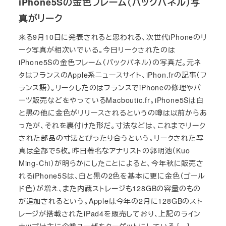
iPhone5Sの金色フレーム（バックパネル）写
真がリーク
来る9月10日に発表されると思われる、次世代iPhoneのリ
ーク写真が相次いでいる。今日リークされたのは
iPhone5Sの金色フレーム（バックパネル）の写真だ。元ネ
タはフランスのApple系ニュースサイト、iPhon.frの記事（フ
ランス語）。リークしたのはフランスでiPhoneの修理やパ
ーツ販売などをやっているMacboutic.fr。iPhone5Sは白
と黒の他に金色がリリースされるというの噂は以前からあ
ったが、それを裏付けた形だ。寸法などは、これまでリーク
された部品の寸法とぴったり合うという。リークされた写
真は全部で5枚。昨日著名なアナリストの郭明池（Kuo
Ming-Chi）が明らかにしたことによると、今年秋に販売さ
れるiPhone5Sは、白と黒の2色を基本に更に金色（ゴール
ド色）が増え、また内蔵ストレージも128GBの容量のもの
が追加されるという。Appleは今年の2月に128GBのスト
レージが搭載されたiPad4を販売しており、上記のライン