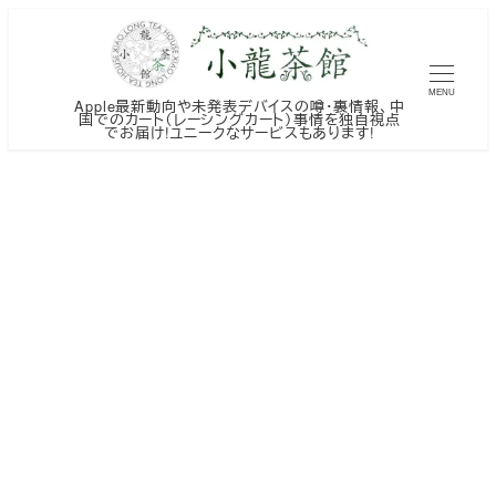
メ
イ
ン
MENU
Apple最新動向や未発表デバイスの噂・裏情報、中
コ
国でのカート（レーシングカート）事情を独自視点
でお届け!ユニークなサービスもあります!
ン
テ
ン
ツ
へ
移
動