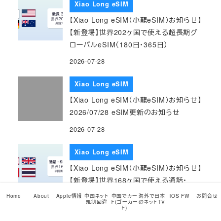
Xiao Long eSIM
【Xiao Long eSIM（小龍eSIM）お知らせ】
【新登場】世界202ヶ国で使える超長期グ
ローバルeSIM（180日・365日）
2026-07-28
Xiao Long eSIM
【Xiao Long eSIM（小龍eSIM）お知らせ】
2026/07/28 eSIM更新のお知らせ
2026-07-28
Xiao Long eSIM
【Xiao Long eSIM（小龍eSIM）お知らせ】
【新登場】世界168ヶ国で使える通話・
SMS付きグローバルeSIM（米国番号 +1
Home
About
Apple情報
中国ネット
中国でカー
海外で日本
iOS FW
お問合せ
規制回避
ト(ゴーカー
のネットTV
つき・最長365日）
ト)