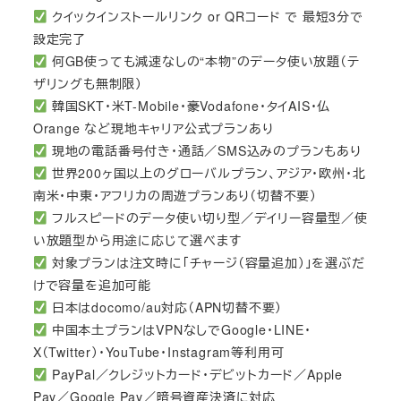
クイックインストールリンク or QRコード で 最短3分で
設定完了
何GB使っても減速なしの“本物”のデータ使い放題（テ
ザリングも無制限）
韓国SKT・米T-Mobile・豪Vodafone・タイAIS・仏
Orange など現地キャリア公式プランあり
現地の電話番号付き・通話／SMS込みのプランもあり
世界200ヶ国以上のグローバルプラン、アジア・欧州・北
南米・中東・アフリカの周遊プランあり（切替不要）
フルスピードのデータ使い切り型／デイリー容量型／使
い放題型から用途に応じて選べます
対象プランは注文時に「チャージ（容量追加）」を選ぶだ
けで容量を追加可能
日本はdocomo/au対応（APN切替不要）
中国本土プランはVPNなしでGoogle・LINE・
X（Twitter）・YouTube・Instagram等利用可
PayPal／クレジットカード・デビットカード／Apple
Pay／Google Pay／暗号資産決済に対応