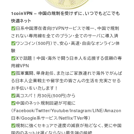
1coinVPN – 中国の規制を受けずに、いつでもどこでも
快適ネット
日系中国滞在者向けVPNサービスで唯一、中国で規制
されない専用線を全てのプラン・全てのサーバに導入済
ワンコイン（500円）で、安心・高速・自由なオンライン体
験
Xで話題！中国・海外で闘う日本人を応援する信頼の専
用線VPN
孤軍奮闘、単身赴任、またはご家族連れで海外でがんば
る日本人企業戦士や留学生の皆さんの生活を充実させる
お手伝いをいたします！
高コスパ！月30元(500円)から
中国のネット規制回避が可能に
（Facebook/Twitter/Youtube/Instagram/LINE/Amazon
日本/Google系サービス/Netflix/TVer等）
規制に強くセキュアで速度の減衰が殆どなく、更に中国
国内のネットは遅くならない最先端の接続