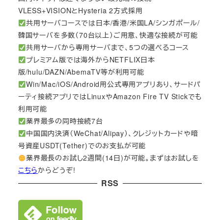
VLESS+VISIONとHysteria 2方式採用
共用サーバコースでは日本/香港/米国LA/シンガポール/
韓国サーバを多数（70台以上）ご用意、快適な接続が可能
共用サーバから専用サーバまで、5つの選べるコース
プレミアム版では海外からNETFLIX日本
版/hulu/DAZN/AbemaTV等が利用可能
Win/Mac/iOS/Android用公式専用アプリあり、サードパ
ーティ接続アプリではLinuxやAmazon Fire TV Stickでも
利用可能
業界最多の同時接続7台
中国国内決済（WeChat/Alipay）、クレジットカードや暗
号資産USDT(Tether)でのお支払が可能
業界最長のお試し2週間(14日)が可能。まずはお試しを
こちら
からどうぞ!
RSS