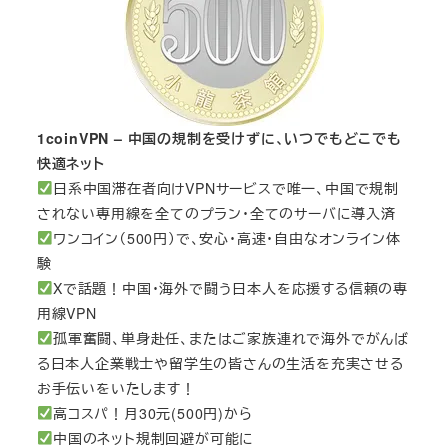
1coinVPN – 中国の規制を受けずに、いつでもどこでも
快適ネット
日系中国滞在者向けVPNサービスで唯一、中国で規制
されない専用線を全てのプラン・全てのサーバに導入済
ワンコイン（500円）で、安心・高速・自由なオンライン体
験
Xで話題！中国・海外で闘う日本人を応援する信頼の専
用線VPN
孤軍奮闘、単身赴任、またはご家族連れで海外でがんば
る日本人企業戦士や留学生の皆さんの生活を充実させる
お手伝いをいたします！
高コスパ！月30元(500円)から
中国のネット規制回避が可能に