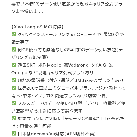
要で、“本物”のデータ使い放題から現地キャリア公式プラ
ンまで揃います。
【Xiao Long eSIMの特徴】
クイックインストールリンク or QRコード で 最短3分で
設定完了
何GB使っても減速なしの“本物”のデータ使い放題（テ
ザリングも無制限）
韓国SKT・米T-Mobile・豪Vodafone・タイAIS・仏
Orange など現地キャリア公式プランあり
現地の電話番号付き・通話／SMS込みのプランもあり
世界200ヶ国以上のグローバルプラン、アジア・欧州・北
南米・中東・アフリカの周遊プランあり（切替不要）
フルスピードのデータ使い切り型／デイリー容量型／使
い放題型から用途に応じて選べます
対象プランは注文時に「チャージ（容量追加）」を選ぶだ
けで容量を追加可能
日本はdocomo/au対応（APN切替不要）