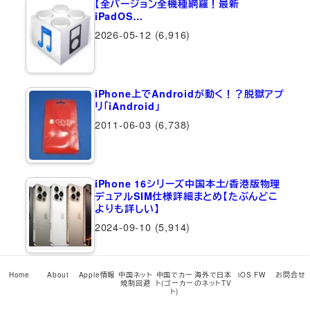
【全バージョン全機種網羅！最新
iPadOS…
2026-05-12
(6,916)
iPhone上でAndroidが動く！？脱獄アプ
リ「iAndroid」
2011-06-03
(6,738)
iPhone 16シリーズ中国本土/香港版物理
デュアルSIM仕様詳細まとめ【たぶんどこ
よりも詳しい】
2024-09-10
(5,914)
【驚愕】iPhone 15シリーズ、中国で発売日
Home
About
Apple情報
中国ネット
中国でカー
海外で日本
iOS FW
お問合せ
規制回避
ト(ゴーカー
のネットTV
22日8:00前にアクティベートすると超多
ト)
額の罰金が！