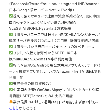
（Facebook/Twitter/Youtube/Instagram/LINE/Amazon
日本/Google系サービス/Netflix/TVer等）
規制に強くセキュアで速度の減衰が殆どなく、更に中国
国内のネットは遅くならない最先端の接続
VLESS+VISIONとHysteria 2方式採用
共用サーバコースでは日本/香港/米国LA/シンガポール/
韓国サーバを多数（70台以上）ご用意、快適な接続が可能
共用サーバから専用サーバまで、5つの選べるコース
プレミアム版では海外からNETFLIX日本
版/hulu/DAZN/AbemaTV等が利用可能
Win/Mac/iOS/Android用公式専用アプリあり、サードパ
ーティ接続アプリではLinuxやAmazon Fire TV Stickでも
利用可能
業界最多の同時接続7台
中国国内決済（WeChat/Alipay）、クレジットカードや暗
号資産USDT(Tether)でのお支払が可能
業界最長のお試し2週間(14日)が可能。まずはお試しを
こちら
からどうぞ!