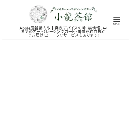
メ
イ
ン
MENU
Apple最新動向や未発表デバイスの噂・裏情報、中
コ
国でのカート（レーシングカート）事情を独自視点
でお届け!ユニークなサービスもあります!
ン
テ
ン
ツ
へ
移
動