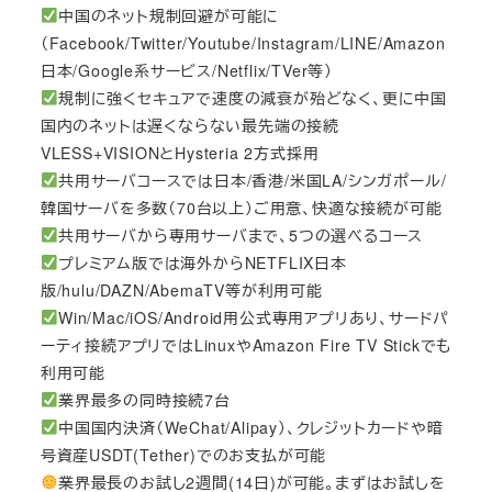
中国のネット規制回避が可能に
（Facebook/Twitter/Youtube/Instagram/LINE/Amazon
日本/Google系サービス/Netflix/TVer等）
規制に強くセキュアで速度の減衰が殆どなく、更に中国
国内のネットは遅くならない最先端の接続
VLESS+VISIONとHysteria 2方式採用
共用サーバコースでは日本/香港/米国LA/シンガポール/
韓国サーバを多数（70台以上）ご用意、快適な接続が可能
共用サーバから専用サーバまで、5つの選べるコース
プレミアム版では海外からNETFLIX日本
版/hulu/DAZN/AbemaTV等が利用可能
Win/Mac/iOS/Android用公式専用アプリあり、サードパ
ーティ接続アプリではLinuxやAmazon Fire TV Stickでも
利用可能
業界最多の同時接続7台
中国国内決済（WeChat/Alipay）、クレジットカードや暗
号資産USDT(Tether)でのお支払が可能
業界最長のお試し2週間(14日)が可能。まずはお試しを