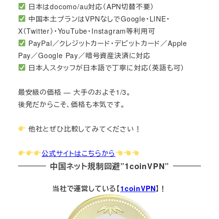
日本はdocomo/au対応（APN切替不要）
中国本土プランはVPNなしでGoogle・LINE・
X（Twitter）・YouTube・Instagram等利用可
PayPal／クレジットカード・デビットカード／Apple
Pay／Google Pay／暗号資産決済に対応
日本人スタッフが日本語で丁寧に対応（英語も可）
最安級の価格 — 大手のおよそ1/3。
後発だからこそ、価格も本気です。
他社とぜひ比較してみてください！
公式サイトはこちらから
中国ネット規制回避”1coinVPN”
当社で運営している【
1coinVPN
】！