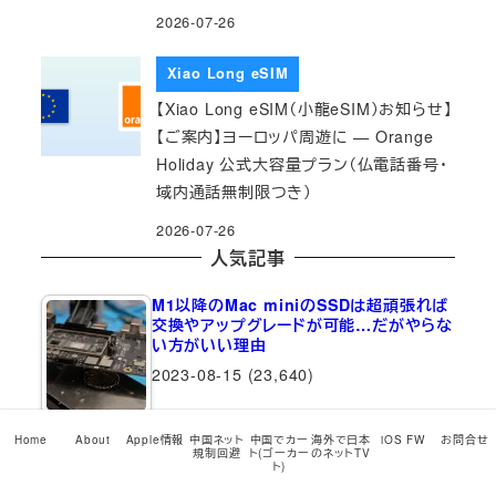
2026-07-26
Xiao Long eSIM
【Xiao Long eSIM（小龍eSIM）お知らせ】
【ご案内】ヨーロッパ周遊に — Orange
Holiday 公式大容量プラン（仏電話番号・
域内通話無制限つき）
2026-07-26
人気記事
M1以降のMac miniのSSDは超頑張れば
交換やアップグレードが可能…だがやらな
い方がいい理由
2023-08-15
(23,640)
Home
About
Apple情報
中国ネット
中国でカー
海外で日本
iOS FW
お問合せ
【全バージョン全機種網羅！最新iOS…
規制回避
ト(ゴーカー
のネットTV
ト)
2026-05-12
(18,711)