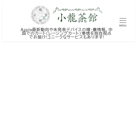
メ
イ
ン
MENU
Apple最新動向や未発表デバイスの噂・裏情報、中
コ
国でのカート（レーシングカート）事情を独自視点
でお届け!ユニークなサービスもあります!
ン
テ
ン
ツ
へ
移
動