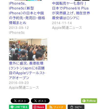
iPhone5s、
中国転売ヤーも急行！
iPhone5c（新型
日本でiPhone6/6 Plus
iPhone）の日本と中国
が突然値上げ、現在世界
の予約先・発売日・価格
最安値はロシアに
情報まとめ
2014-11-14
2013-09-12
Apple関連ニュース
iPhone5c
意外に盛況、香港觀塘
(クントン)apmに6店舗
目のAppleリテールスト
アがオープン
2016-09-23
Apple関連ニュース
Save
フィード
コピー