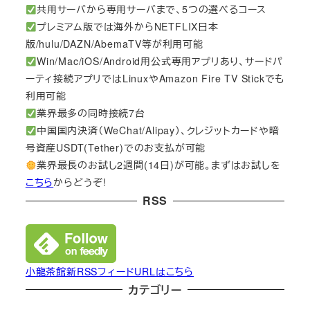
共用サーバから専用サーバまで、5つの選べるコース
プレミアム版では海外からNETFLIX日本
版/hulu/DAZN/AbemaTV等が利用可能
Win/Mac/iOS/Android用公式専用アプリあり、サードパ
ーティ接続アプリではLinuxやAmazon Fire TV Stickでも
利用可能
業界最多の同時接続7台
中国国内決済（WeChat/Alipay）、クレジットカードや暗
号資産USDT(Tether)でのお支払が可能
業界最長のお試し2週間(14日)が可能。まずはお試しを
こちら
からどうぞ!
RSS
小龍茶館新RSSフィードURLはこちら
カテゴリー