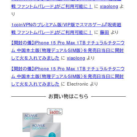
戦 ファントムパレード』がご利用可能に！
に
xiaolong
よ
り
1coinVPNのプレミアム版/VIP版でスマホゲーム『呪術廻
戦 ファントムパレード』がご利用可能に！
に
藤田
より
【開封の儀】iPhone 15 Pro Max 1TB ナチュラルチタニウ
ム 中国本土版（物理デュアルSIM版）を発売日当日に開封
して火を入れてみました
に
xiaolong
より
【開封の儀】iPhone 15 Pro Max 1TB ナチュラルチタニウ
ム 中国本土版（物理デュアルSIM版）を発売日当日に開封
して火を入れてみました
に
Electronic
より
お買い物はこちら