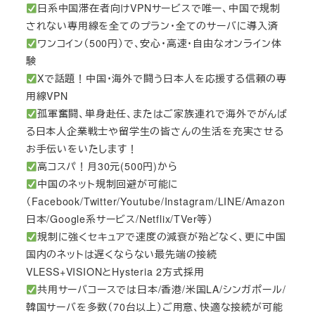
日系中国滞在者向けVPNサービスで唯一、中国で規制
されない専用線を全てのプラン・全てのサーバに導入済
ワンコイン（500円）で、安心・高速・自由なオンライン体
験
Xで話題！中国・海外で闘う日本人を応援する信頼の専
用線VPN
孤軍奮闘、単身赴任、またはご家族連れで海外でがんば
る日本人企業戦士や留学生の皆さんの生活を充実させる
お手伝いをいたします！
高コスパ！月30元(500円)から
中国のネット規制回避が可能に
（Facebook/Twitter/Youtube/Instagram/LINE/Amazon
日本/Google系サービス/Netflix/TVer等）
規制に強くセキュアで速度の減衰が殆どなく、更に中国
国内のネットは遅くならない最先端の接続
VLESS+VISIONとHysteria 2方式採用
共用サーバコースでは日本/香港/米国LA/シンガポール/
韓国サーバを多数（70台以上）ご用意、快適な接続が可能