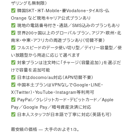
ザリングも無制限）
韓国SKT・米T-Mobile・豪Vodafone・タイAIS・仏
Orange など現地キャリア公式プランあり
現地の電話番号付き・通話／SMS込みのプランもあり
世界200ヶ国以上のグローバルプラン、アジア・欧州・北
南米・中東・アフリカの周遊プランあり（切替不要）
フルスピードのデータ使い切り型／デイリー容量型／使
い放題型から用途に応じて選べます
対象プランは注文時に「チャージ（容量追加）」を選ぶだ
けで容量を追加可能
日本はdocomo/au対応（APN切替不要）
中国本土プランはVPNなしでGoogle・LINE・
X（Twitter）・YouTube・Instagram等利用可
PayPal／クレジットカード・デビットカード／Apple
Pay／Google Pay／暗号資産決済に対応
日本人スタッフが日本語で丁寧に対応（英語も可）
最安級の価格 — 大手のおよそ1/3。