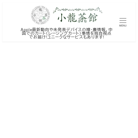
メ
イ
ン
MENU
Apple最新動向や未発表デバイスの噂・裏情報、中
コ
国でのカート（レーシングカート）事情を独自視点
でお届け!ユニークなサービスもあります!
ン
テ
ン
ツ
へ
移
動