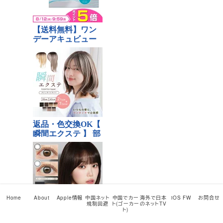
Home
About
Apple情報
中国ネット
中国でカー
海外で日本
iOS FW
お問合せ
規制回避
ト(ゴーカー
のネットTV
ト)