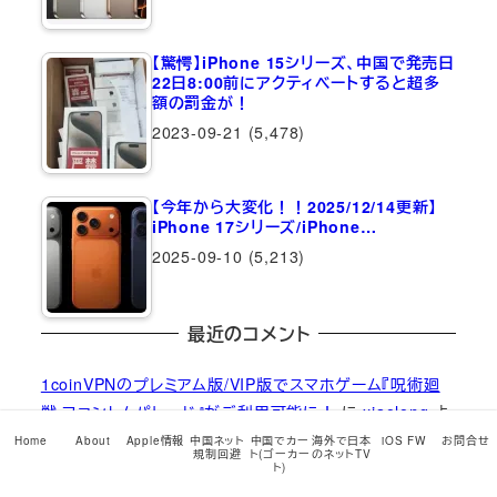
【驚愕】iPhone 15シリーズ、中国で発売日
22日8:00前にアクティベートすると超多
額の罰金が！
2023-09-21
(5,478)
【今年から大変化！！2025/12/14更新】
iPhone 17シリーズ/iPhone…
2025-09-10
(5,213)
最近のコメント
1coinVPNのプレミアム版/VIP版でスマホゲーム『呪術廻
戦 ファントムパレード』がご利用可能に！
に
xiaolong
よ
り
Home
About
Apple情報
中国ネット
中国でカー
海外で日本
iOS FW
お問合せ
規制回避
ト(ゴーカー
のネットTV
ト)
1coinVPNのプレミアム版/VIP版でスマホゲーム『呪術廻