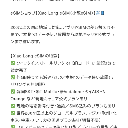
eSIMショップ【Xiao Long eSIM（小龍eSIM）】
200以上の国と地域に対応。アプリやSIMの差し替えは不
要で、“本物”のデータ使い放題から現地キャリア公式プラ
ンまで揃います。
【Xiao Long eSIMの特徴】
クイックインストールリンク or QRコード で 最短3分で
設定完了
何GB使っても減速なしの“本物”のデータ使い放題（テ
ザリングも無制限）
韓国SKT・米T-Mobile・豪Vodafone・タイAIS・仏
Orange など現地キャリア公式プランあり
現地の電話番号付き・通話／SMS込みのプランもあり
世界200ヶ国以上のグローバルプラン、アジア・欧州・北
南米・中東・アフリカの周遊プランあり（切替不要）
フルスピードのデータ使い切り型／デイリー容量型／使