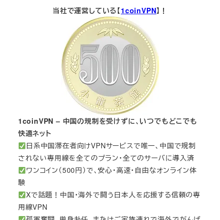
当社で運営している【
1coinVPN
】！
1coinVPN – 中国の規制を受けずに、いつでもどこでも
快適ネット
日系中国滞在者向けVPNサービスで唯一、中国で規制
されない専用線を全てのプラン・全てのサーバに導入済
ワンコイン（500円）で、安心・高速・自由なオンライン体
験
Xで話題！中国・海外で闘う日本人を応援する信頼の専
用線VPN
孤軍奮闘、単身赴任、またはご家族連れで海外でがんば