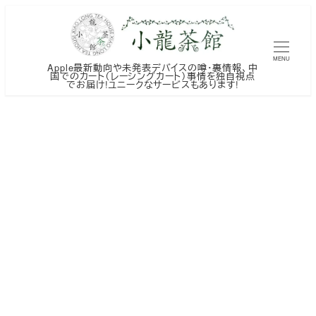
メ
イ
ン
MENU
Apple最新動向や未発表デバイスの噂・裏情報、中
コ
国でのカート（レーシングカート）事情を独自視点
でお届け!ユニークなサービスもあります!
ン
テ
ン
ツ
へ
移
動