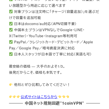
い放題型から用途に応じて選べます
対象プランは注文時に「チャージ（容量追加）」を選ぶだ
けで容量を追加可能
日本はdocomo/au対応（APN切替不要）
中国本土プランはVPNなしでGoogle・LINE・
X（Twitter）・YouTube・Instagram等利用可
PayPal／クレジットカード・デビットカード／Apple
Pay／Google Pay／暗号資産決済に対応
日本人スタッフが日本語で丁寧に対応（英語も可）
最安級の価格 — 大手のおよそ1/3。
後発だからこそ、価格も本気です。
他社とぜひ比較してみてください！
公式サイトはこちらから
中国ネット規制回避”1coinVPN”