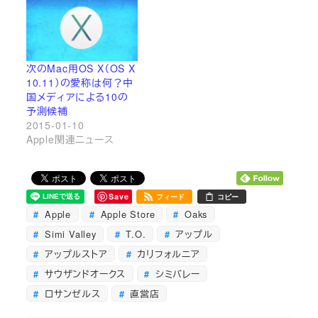
次のMac用OS X（OS X
10.11）の愛称は何？中
国メディアによる10の
予測候補
2015-01-10
Apple関連ニュース
Save
フィード
コピー
Apple
Apple Store
Oaks
Simi Valley
T.O.
アップル
アップルストア
カリフォルニア
サウザンドオークス
シミバレー
ロサンゼルス
直営店