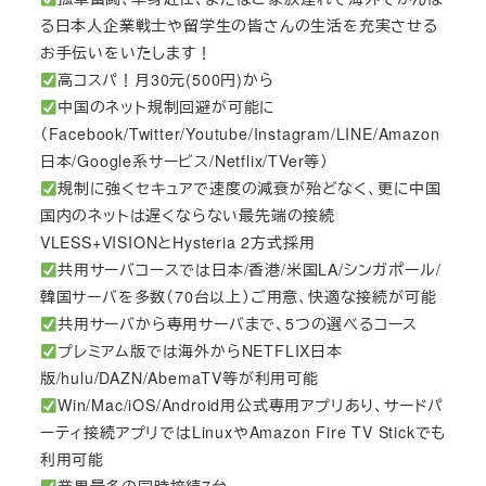
る日本人企業戦士や留学生の皆さんの生活を充実させる
お手伝いをいたします！
高コスパ！月30元(500円)から
中国のネット規制回避が可能に
（Facebook/Twitter/Youtube/Instagram/LINE/Amazon
日本/Google系サービス/Netflix/TVer等）
規制に強くセキュアで速度の減衰が殆どなく、更に中国
国内のネットは遅くならない最先端の接続
VLESS+VISIONとHysteria 2方式採用
共用サーバコースでは日本/香港/米国LA/シンガポール/
韓国サーバを多数（70台以上）ご用意、快適な接続が可能
共用サーバから専用サーバまで、5つの選べるコース
プレミアム版では海外からNETFLIX日本
版/hulu/DAZN/AbemaTV等が利用可能
Win/Mac/iOS/Android用公式専用アプリあり、サードパ
ーティ接続アプリではLinuxやAmazon Fire TV Stickでも
利用可能