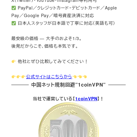
X（Twitter）・YouTube・Instagram等利用可
PayPal／クレジットカード・デビットカード／Apple
Pay／Google Pay／暗号資産決済に対応
日本人スタッフが日本語で丁寧に対応（英語も可）
最安級の価格 — 大手のおよそ1/3。
後発だからこそ、価格も本気です。
他社とぜひ比較してみてください！
公式サイトはこちらから
中国ネット規制回避”1coinVPN”
当社で運営している【
1coinVPN
】！