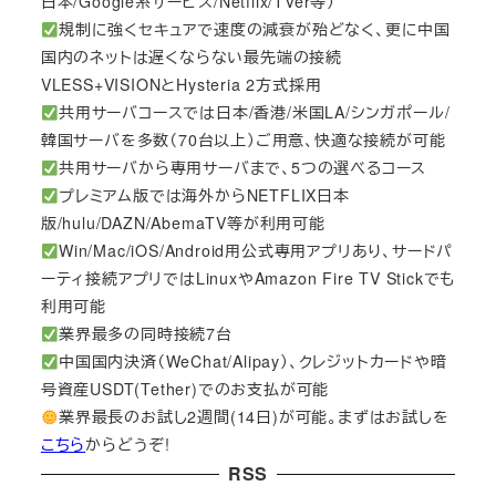
日本/Google系サービス/Netflix/TVer等）
規制に強くセキュアで速度の減衰が殆どなく、更に中国
国内のネットは遅くならない最先端の接続
VLESS+VISIONとHysteria 2方式採用
共用サーバコースでは日本/香港/米国LA/シンガポール/
韓国サーバを多数（70台以上）ご用意、快適な接続が可能
共用サーバから専用サーバまで、5つの選べるコース
プレミアム版では海外からNETFLIX日本
版/hulu/DAZN/AbemaTV等が利用可能
Win/Mac/iOS/Android用公式専用アプリあり、サードパ
ーティ接続アプリではLinuxやAmazon Fire TV Stickでも
利用可能
業界最多の同時接続7台
中国国内決済（WeChat/Alipay）、クレジットカードや暗
号資産USDT(Tether)でのお支払が可能
業界最長のお試し2週間(14日)が可能。まずはお試しを
こちら
からどうぞ!
RSS