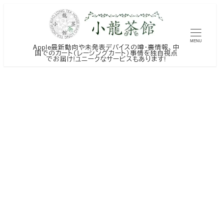
メ
イ
ン
MENU
Apple最新動向や未発表デバイスの噂・裏情報、中
コ
国でのカート（レーシングカート）事情を独自視点
でお届け!ユニークなサービスもあります!
ン
テ
ン
ツ
へ
移
動