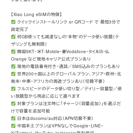
【Xiao Long eSIMの特徴】
クイックインストールリンク or QRコード で 最短3分で
設定完了
何GB使っても減速なしの“本物”のデータ使い放題（テ
ザリングも無制限）
韓国SKT・米T-Mobile・豪Vodafone・タイAIS・仏
Orange など現地キャリア公式プランあり
現地の電話番号付き・通話／SMS込みのプランもあり
世界200ヶ国以上のグローバルプラン、アジア・欧州・北
南米・中東・アフリカの周遊プランあり（切替不要）
フルスピードのデータ使い切り型／デイリー容量型／使
い放題型から用途に応じて選べます
対象プランは注文時に「チャージ（容量追加）」を選ぶだ
けで容量を追加可能
日本はdocomo/au対応（APN切替不要）
中国本土プランはVPNなしでGoogle・LINE・