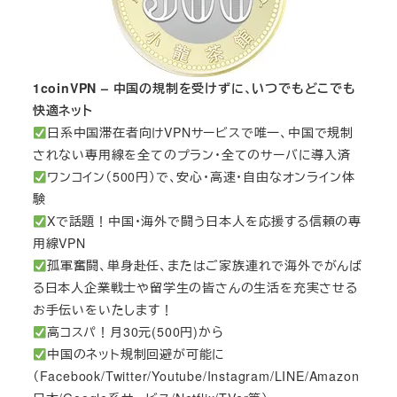
1coinVPN – 中国の規制を受けずに、いつでもどこでも
快適ネット
日系中国滞在者向けVPNサービスで唯一、中国で規制
されない専用線を全てのプラン・全てのサーバに導入済
ワンコイン（500円）で、安心・高速・自由なオンライン体
験
Xで話題！中国・海外で闘う日本人を応援する信頼の専
用線VPN
孤軍奮闘、単身赴任、またはご家族連れで海外でがんば
る日本人企業戦士や留学生の皆さんの生活を充実させる
お手伝いをいたします！
高コスパ！月30元(500円)から
中国のネット規制回避が可能に
（Facebook/Twitter/Youtube/Instagram/LINE/Amazon