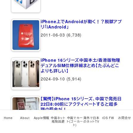
iPhone上でAndroidが動く！？脱獄アプ
リ「iAndroid」
2011-06-03
(6,738)
iPhone 16シリーズ中国本土/香港版物理
デュアルSIM仕様詳細まとめ【たぶんどこ
よりも詳しい】
2024-09-10
(5,914)
【驚愕】iPhone 15シリーズ、中国で発売日
22日8:00前にアクティベートすると超多
額の罰金が！
2023-09-21
(5,478)
Home
About
Apple情報
中国ネット
中国でカー
海外で日本
iOS FW
お問合せ
規制回避
ト(ゴーカー
のネットTV
ト)