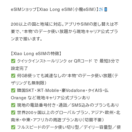
eSIMショップ【Xiao Long eSIM（小龍eSIM）】
200以上の国と地域に対応。アプリやSIMの差し替えは不
要で、“本物”のデータ使い放題から現地キャリア公式プラ
ンまで揃います。
【Xiao Long eSIMの特徴】
クイックインストールリンク or QRコード で 最短3分で
設定完了
何GB使っても減速なしの“本物”のデータ使い放題（テ
ザリングも無制限）
韓国SKT・米T-Mobile・豪Vodafone・タイAIS・仏
Orange など現地キャリア公式プランあり
現地の電話番号付き・通話／SMS込みのプランもあり
世界200ヶ国以上のグローバルプラン、アジア・欧州・北
南米・中東・アフリカの周遊プランあり（切替不要）
フルスピードのデータ使い切り型／デイリー容量型／使