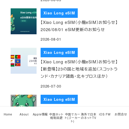
Xiao Long eSIM
【Xiao Long eSIM（小龍eSIM）お知らせ】
2026/08/01 eSIM更新のお知らせ
2026-08-01
Xiao Long eSIM
【Xiao Long eSIM（小龍eSIM）お知らせ】
【新登場】23の国と地域を追加（スコットラ
ンド・カナリア諸島・北キプロスほか）
2026-07-30
Xiao Long eSIM
【Xiao Long eSIM（小龍eSIM）お知らせ】
Home
About
Apple情報
中国ネット
中国でカー
海外で日本
iOS FW
お問合せ
サイト全体をリニューアル — マスコット
規制回避
ト(ゴーカー
のネットTV
ト)
「ロンロン（仮）」も登場