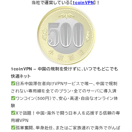
当社で運営している【
1coinVPN
】！
1coinVPN – 中国の規制を受けずに、いつでもどこでも
快適ネット
日系中国滞在者向けVPNサービスで唯一、中国で規制
されない専用線を全てのプラン・全てのサーバに導入済
ワンコイン（500円）で、安心・高速・自由なオンライン体
験
Xで話題！中国・海外で闘う日本人を応援する信頼の専
用線VPN
孤軍奮闘、単身赴任、またはご家族連れで海外でがんば