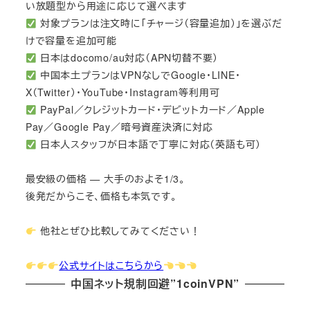
い放題型から用途に応じて選べます
対象プランは注文時に「チャージ（容量追加）」を選ぶだ
けで容量を追加可能
日本はdocomo/au対応（APN切替不要）
中国本土プランはVPNなしでGoogle・LINE・
X（Twitter）・YouTube・Instagram等利用可
PayPal／クレジットカード・デビットカード／Apple
Pay／Google Pay／暗号資産決済に対応
日本人スタッフが日本語で丁寧に対応（英語も可）
最安級の価格 — 大手のおよそ1/3。
後発だからこそ、価格も本気です。
他社とぜひ比較してみてください！
公式サイトはこちらから
中国ネット規制回避”1coinVPN”