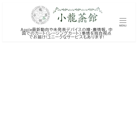
メ
イ
ン
MENU
Apple最新動向や未発表デバイスの噂・裏情報、中
コ
国でのカート（レーシングカート）事情を独自視点
でお届け!ユニークなサービスもあります!
ン
テ
ン
ツ
へ
移
動