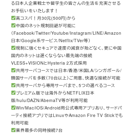
る日本人企業戦士や留学生の皆さんの生活を充実させる
お手伝いをいたします！
高コスパ！月30元(500円)から
中国のネット規制回避が可能に
（Facebook/Twitter/Youtube/Instagram/LINE/Amazon
日本/Google系サービス/Netflix/TVer等）
規制に強くセキュアで速度の減衰が殆どなく、更に中国
国内のネットは遅くならない最先端の接続
VLESS+VISIONとHysteria 2方式採用
共用サーバコースでは日本/香港/米国LA/シンガポール/
韓国サーバを多数（70台以上）ご用意、快適な接続が可能
共用サーバから専用サーバまで、5つの選べるコース
プレミアム版では海外からNETFLIX日本
版/hulu/DAZN/AbemaTV等が利用可能
Win/Mac/iOS/Android用公式専用アプリあり、サードパ
ーティ接続アプリではLinuxやAmazon Fire TV Stickでも
利用可能
業界最多の同時接続7台