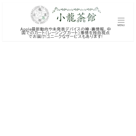
メ
イ
ン
MENU
Apple最新動向や未発表デバイスの噂・裏情報、中
コ
国でのカート（レーシングカート）事情を独自視点
でお届け!ユニークなサービスもあります!
ン
テ
ン
ツ
へ
移
動