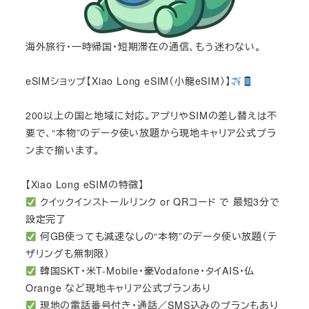
海外旅行・一時帰国・短期滞在の通信、もう迷わない。
eSIMショップ【Xiao Long eSIM（小龍eSIM）】
200以上の国と地域に対応。アプリやSIMの差し替えは不
要で、“本物”のデータ使い放題から現地キャリア公式プラ
ンまで揃います。
【Xiao Long eSIMの特徴】
クイックインストールリンク or QRコード で 最短3分で
設定完了
何GB使っても減速なしの“本物”のデータ使い放題（テ
ザリングも無制限）
韓国SKT・米T-Mobile・豪Vodafone・タイAIS・仏
Orange など現地キャリア公式プランあり
現地の電話番号付き・通話／SMS込みのプランもあり