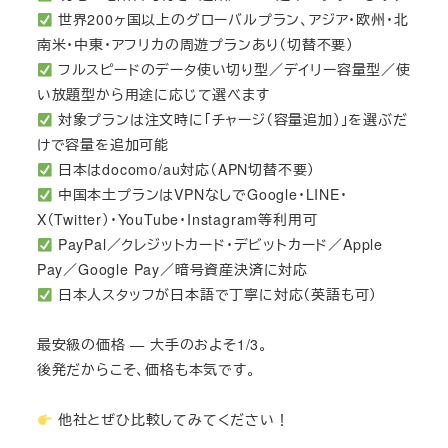
世界200ヶ国以上のグローバルプラン、アジア・欧州・北
南米・中東・アフリカの周遊プランあり（切替不要）
フルスピードのデータ使い切り型／デイリー容量型／使
い放題型から用途に応じて選べます
対象プランは注文時に「チャージ（容量追加）」を選ぶだ
けで容量を追加可能
日本はdocomo/au対応（APN切替不要）
中国本土プランはVPNなしでGoogle・LINE・
X（Twitter）・YouTube・Instagram等利用可
PayPal／クレジットカード・デビットカード／Apple
Pay／Google Pay／暗号資産決済に対応
日本人スタッフが日本語で丁寧に対応（英語も可）
最安級の価格 — 大手のおよそ1/3。
後発だからこそ、価格も本気です。
他社とぜひ比較してみてください！