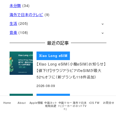
未分類
(34)
海外で日本のテレビ
(9)
生活
(205)
音楽
(108)
最近の記事
Xiao Long eSIM
【Xiao Long eSIM（小龍eSIM）お知らせ】
【値下げ】サウジアラビアのeSIMが最大
52%オフに（新プランも118件追加）
2026-08-09
Xiao Long eSIM
Home
About
Apple情報
中国ネット
中国でカー
海外で日本
iOS FW
お問合せ
【Xiao Long eSIM（小龍eSIM）お知らせ】
規制回避
ト(ゴーカー
のネットTV
ト)
【拡充】日数と容量の選択肢を大幅に増や