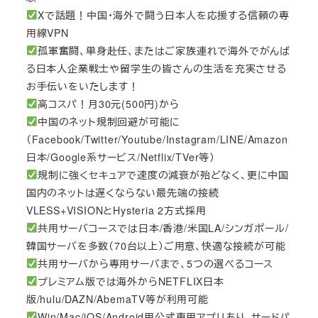
Xで話題！中国・海外で闘う日本人を応援する信頼の専
用線VPN
孤軍奮闘、単身赴任、またはご家族連れで海外でがんば
る日本人企業戦士や留学生の皆さんの生活を充実させる
お手伝いをいたします！
高コスパ！月30元(500円)から
中国のネット規制回避が可能に
（Facebook/Twitter/Youtube/Instagram/LINE/Amazon
日本/Google系サービス/Netflix/TVer等）
規制に強くセキュアで速度の減衰が殆どなく、更に中国
国内のネットは遅くならない最先端の接続
VLESS+VISIONとHysteria 2方式採用
共用サーバコースでは日本/香港/米国LA/シンガポール/
韓国サーバを多数（70台以上）ご用意、快適な接続が可能
共用サーバから専用サーバまで、5つの選べるコース
プレミアム版では海外からNETFLIX日本
版/hulu/DAZN/AbemaTV等が利用可能
Win/Mac/iOS/Android用公式専用アプリあり、サードパ