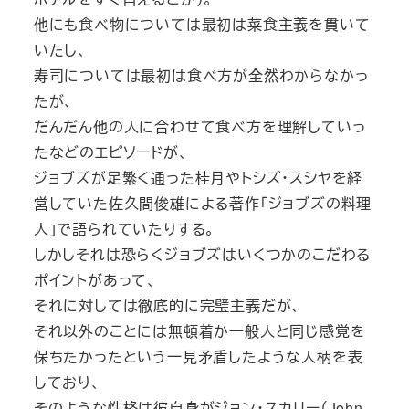
他にも食べ物については最初は菜食主義を貫いて
いたし、
寿司については最初は食べ方が全然わからなかっ
たが、
だんだん他の人に合わせて食べ方を理解していっ
たなどのエピソードが、
ジョブズが足繁く通った桂月やトシズ・スシヤを経
営していた佐久間俊雄による著作「ジョブズの料理
人」で語られていたりする。
しかしそれは恐らくジョブズはいくつかのこだわる
ポイントがあって、
それに対しては徹底的に完璧主義だが、
それ以外のことには無頓着か一般人と同じ感覚を
保ちたかったという一見矛盾したような人柄を表
しており、
そのような性格は彼自身がジョン・スカリー（John