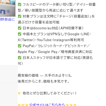
フルスピードのデータ使い切り型／デイリー容量
型／使い放題型から用途に応じて選べます
対象プランは注文時に「チャージ（容量追加）」を
は根幹部品に
選ぶだけで容量を追加可能
日本はdocomo/au対応（APN切替不要）
中国本土プランはVPNなしでGoogle・LINE・
X（Twitter）・YouTube・Instagram等利用可
PayPal／クレジットカード・デビットカード／
Apple Pay／Google Pay／暗号資産決済に対応
日本人スタッフが日本語で丁寧に対応（英語も
可）
最安級の価格 — 大手のおよそ1/3。
後発だからこそ、価格も本気です。
他社とぜひ比較してみてください！
公式サイトはこちらから