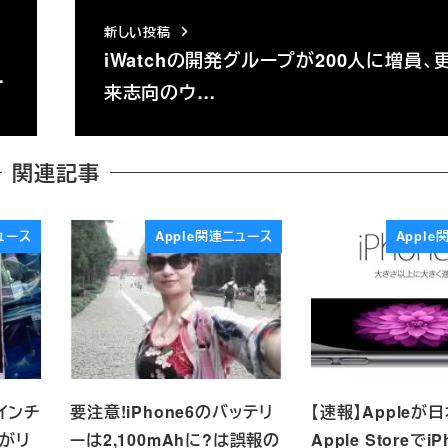
新しい投稿
iWatchの開発グループが200人に増員、
…
来志向のウ…
関連記事
ュース
Apple関連ニュース
Appl
5インチ
要注意!iPhone6のバッテリ
【速報】Appleが
真がリ
ーは2,100mAhに?は誤報の
Apple StoreでiP