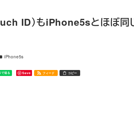
uch ID）もiPhone5sとほぼ
カテゴリー
iPhone5s
Save
フィード
コピー