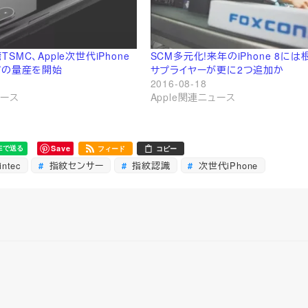
台湾TSMC、Apple次世代iPhone
SCM多元化!来年のiPhone 8に
プの量産を開始
サプライヤーが更に2つ追加か
2016-08-18
ュース
Apple関連ニュース
Save
フィード
コピー
ntec
指紋センサー
指紋認識
次世代iPhone