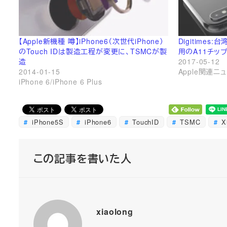
【Apple新機種 噂】iPhone6（次世代iPhone）
Digitimes:
のTouch IDは製造工程が変更に、TSMCが製
用のA11チッ
造
2017-05-12
2014-01-15
Apple関連ニ
iPhone 6/iPhone 6 Plus
iPhone5S
iPhone6
TouchID
TSMC
Xi
この記事を書いた人
xiaolong