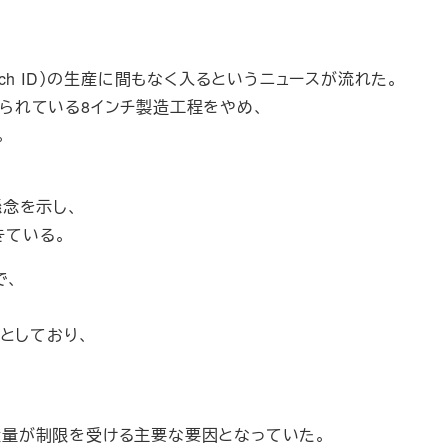
（Touch ID）の生産に間もなく入るというニュースが流れた。
用いられている8インチ製造工程をやめ、
。
懸念を示し、
きている。
で、
としており、
生産量が制限を受ける主要な要因となっていた。