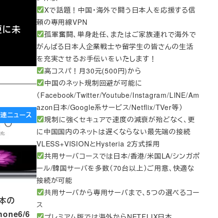
Xで話題！中国・海外で闘う日本人を応援する信
頼の専用線VPN
更に未
孤軍奮闘、単身赴任、またはご家族連れで海外で
がんばる日本人企業戦士や留学生の皆さんの生活
を充実させるお手伝いをいたします！
高コスパ！月30元(500円)から
中国のネット規制回避が可能に
（Facebook/Twitter/Youtube/Instagram/LINE/Am
azon日本/Google系サービス/Netflix/TVer等）
e関連ニュース
規制に強くセキュアで速度の減衰が殆どなく、更
に中国国内のネットは遅くならない最先端の接続
VLESS+VISIONとHysteria 2方式採用
共用サーバコースでは日本/香港/米国LA/シンガポ
ール/韓国サーバを多数（70台以上）ご用意、快適な
接続が可能
共用サーバから専用サーバまで、5つの選べるコー
日本の
ス
hone6/6
プレミアム版では海外からNETFLIX日本