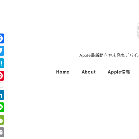
メ
イ
ン
コ
ン
テ
Apple最新動向や未発表デバ
ン
ツ
Home
About
Apple情報
へ
移
動