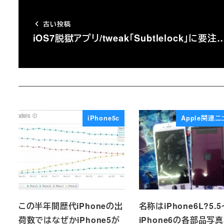
古い投稿
iOS7脱獄アプリ/tweak「Subtlelock」に要注
iPhone5c
Apple関連ニ
この半年間歴代iPhoneの出
名称はiPhone6L?5.
荷数ではなぜかiPhone5が
iPhone6の各部品写