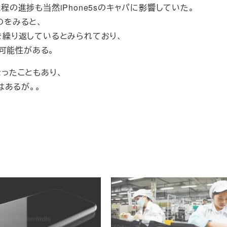
工程の進捗も当然iPhone5sのキャパに影響していた。
のをみると、
善を繰り返しているとみられており、
い可能性がある。
なったこともあり、
はあるが。。