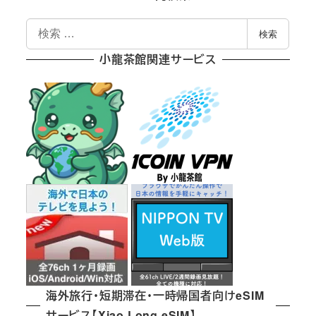
検
検索
索
小龍茶館関連サービス
海外旅行・短期滞在・一時帰国者向けeSIM
サービス【Xiao Long eSIM】