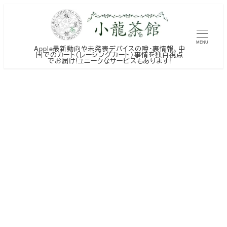
メ
イ
ン
MENU
Apple最新動向や未発表デバイスの噂・裏情報、中
コ
国でのカート（レーシングカート）事情を独自視点
でお届け!ユニークなサービスもあります!
ン
テ
ン
ツ
へ
移
動