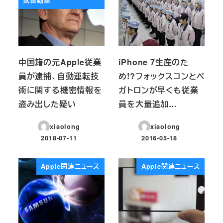
気自動車
中国籍の元Apple従業
iPhone 7生産のた
員が逮捕、自動運転技
め!?フォックスコンとペ
術に関する機密情報を
ガトロンが早くも従業
盗み出した疑い
員を大量追加…
xiaolong
xiaolong
2018-07-11
2016-05-18
投稿日
投稿日
Apple関連ニュース
Apple関連ニュース