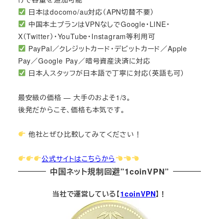
日本はdocomo/au対応（APN切替不要）
中国本土プランはVPNなしでGoogle・LINE・
X（Twitter）・YouTube・Instagram等利用可
PayPal／クレジットカード・デビットカード／Apple
Pay／Google Pay／暗号資産決済に対応
日本人スタッフが日本語で丁寧に対応（英語も可）
最安級の価格 — 大手のおよそ1/3。
後発だからこそ、価格も本気です。
他社とぜひ比較してみてください！
公式サイトはこちらから
中国ネット規制回避”1coinVPN”
当社で運営している【
1coinVPN
】！