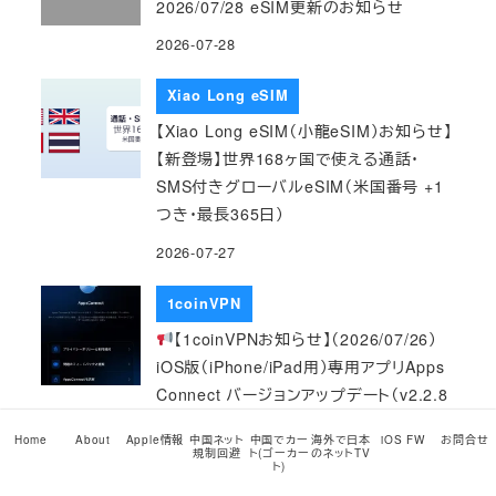
2026/07/28 eSIM更新のお知らせ
2026-07-28
Xiao Long eSIM
【Xiao Long eSIM（小龍eSIM）お知らせ】
【新登場】世界168ヶ国で使える通話・
SMS付きグローバルeSIM（米国番号 +1
つき・最長365日）
2026-07-27
1coinVPN
【1coinVPNお知らせ】（2026/07/26）
iOS版（iPhone/iPad用）専用アプリApps
Connect バージョンアップデート（v2.2.8
→ v2.2.9）のお知らせ
Home
About
Apple情報
中国ネット
中国でカー
海外で日本
iOS FW
お問合せ
規制回避
ト(ゴーカー
のネットTV
2026-07-26
ト)