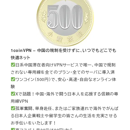
1coinVPN – 中国の規制を受けずに、いつでもどこでも
快適ネット
日系中国滞在者向けVPNサービスで唯一、中国で規制
されない専用線を全てのプラン・全てのサーバに導入済
ワンコイン（500円）で、安心・高速・自由なオンライン体
験
Xで話題！中国・海外で闘う日本人を応援する信頼の専
用線VPN
孤軍奮闘、単身赴任、またはご家族連れで海外でがんば
る日本人企業戦士や留学生の皆さんの生活を充実させる
お手伝いをいたします！
高コスパ！月30元(500円)から