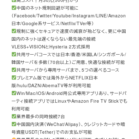
中国のネット規制回避が可能に
（Facebook/Twitter/Youtube/Instagram/LINE/Amazon
日本/Google系サービス/Netflix/TVer等）
規制に強くセキュアで速度の減衰が殆どなく、更に中国
国内のネットは遅くならない最先端の接続
VLESS+VISIONとHysteria 2方式採用
共用サーバコースでは日本/香港/米国LA/シンガポール/
韓国サーバを多数（70台以上）ご用意、快適な接続が可能
共用サーバから専用サーバまで、5つの選べるコース
プレミアム版では海外からNETFLIX日本
版/hulu/DAZN/AbemaTV等が利用可能
Win/Mac/iOS/Android用公式専用アプリあり、サードパ
ーティ接続アプリではLinuxやAmazon Fire TV Stickでも
利用可能
業界最多の同時接続7台
中国国内決済（WeChat/Alipay）、クレジットカードや暗
号資産USDT(Tether)でのお支払が可能