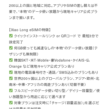
200以上の国と地域に対応。アプリやSIMの差し替えは不
要で、“本物”のデータ使い放題から現地キャリア公式プラ
ンまで揃います。
【Xiao Long eSIMの特徴】
クイックインストールリンク or QRコード で 最短3分で
設定完了
何GB使っても減速なしの“本物”のデータ使い放題（テ
ザリングも無制限）
韓国SKT・米T-Mobile・豪Vodafone・タイAIS・仏
Orange など現地キャリア公式プランあり
現地の電話番号付き・通話／SMS込みのプランもあり
世界200ヶ国以上のグローバルプラン、アジア・欧州・北
南米・中東・アフリカの周遊プランあり（切替不要）
フルスピードのデータ使い切り型／デイリー容量型／使
い放題型から用途に応じて選べます
対象プランは注文時に「チャージ（容量追加）」を選ぶだ
けで容量を追加可能