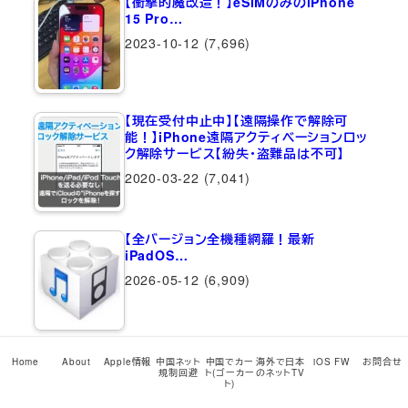
【衝撃的魔改造！】eSIMのみのiPhone
15 Pro…
2023-10-12
(7,696)
【現在受付中止中】【遠隔操作で解除可
能！】iPhone遠隔アクティベーションロッ
ク解除サービス【紛失・盗難品は不可】
2020-03-22
(7,041)
【全バージョン全機種網羅！最新
iPadOS…
2026-05-12
(6,909)
iPhone上でAndroidが動く！？脱獄アプ
Home
About
Apple情報
中国ネット
中国でカー
海外で日本
iOS FW
お問合せ
リ「iAndroid」
規制回避
ト(ゴーカー
のネットTV
ト)
2011-06-03
(6,733)