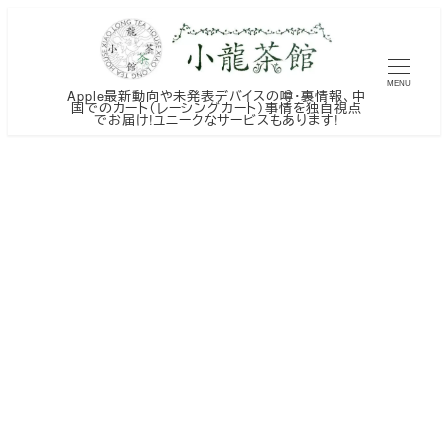
メ
イ
ン
MENU
Apple最新動向や未発表デバイスの噂・裏情報、中
コ
国でのカート（レーシングカート）事情を独自視点
でお届け!ユニークなサービスもあります!
ン
テ
ン
ツ
へ
移
動