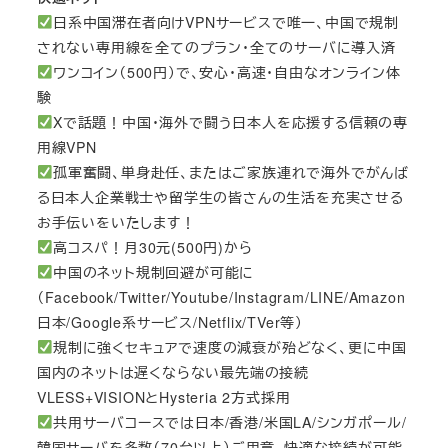
日系中国滞在者向けVPNサービスで唯一、中国で規制
されない専用線を全てのプラン・全てのサーバに導入済
ワンコイン（500円）で、安心・高速・自由なオンライン体
験
Xで話題！中国・海外で闘う日本人を応援する信頼の専
用線VPN
孤軍奮闘、単身赴任、またはご家族連れで海外でがんば
る日本人企業戦士や留学生の皆さんの生活を充実させる
お手伝いをいたします！
高コスパ！月30元(500円)から
中国のネット規制回避が可能に
（Facebook/Twitter/Youtube/Instagram/LINE/Amazon
日本/Google系サービス/Netflix/TVer等）
規制に強くセキュアで速度の減衰が殆どなく、更に中国
国内のネットは遅くならない最先端の接続
VLESS+VISIONとHysteria 2方式採用
共用サーバコースでは日本/香港/米国LA/シンガポール/
韓国サーバを多数（70台以上）ご用意、快適な接続が可能