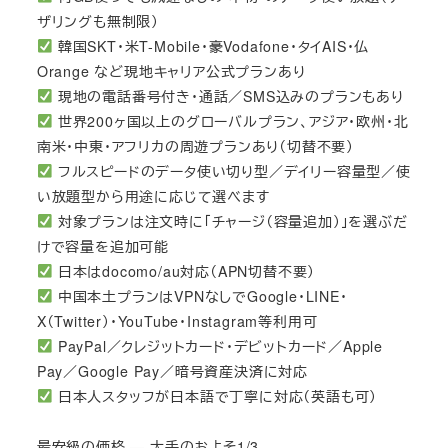
ザリングも無制限）
韓国SKT・米T-Mobile・豪Vodafone・タイAIS・仏
Orange など現地キャリア公式プランあり
現地の電話番号付き・通話／SMS込みのプランもあり
世界200ヶ国以上のグローバルプラン、アジア・欧州・北
南米・中東・アフリカの周遊プランあり（切替不要）
フルスピードのデータ使い切り型／デイリー容量型／使
い放題型から用途に応じて選べます
対象プランは注文時に「チャージ（容量追加）」を選ぶだ
けで容量を追加可能
日本はdocomo/au対応（APN切替不要）
中国本土プランはVPNなしでGoogle・LINE・
X（Twitter）・YouTube・Instagram等利用可
PayPal／クレジットカード・デビットカード／Apple
Pay／Google Pay／暗号資産決済に対応
日本人スタッフが日本語で丁寧に対応（英語も可）
最安級の価格 — 大手のおよそ1/3。