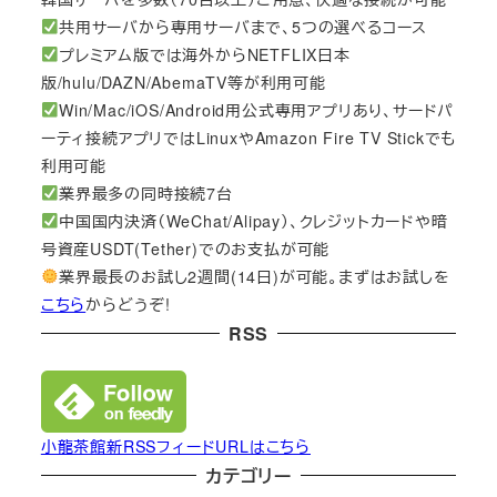
共用サーバから専用サーバまで、5つの選べるコース
プレミアム版では海外からNETFLIX日本
版/hulu/DAZN/AbemaTV等が利用可能
Win/Mac/iOS/Android用公式専用アプリあり、サードパ
ーティ接続アプリではLinuxやAmazon Fire TV Stickでも
利用可能
業界最多の同時接続7台
中国国内決済（WeChat/Alipay）、クレジットカードや暗
号資産USDT(Tether)でのお支払が可能
業界最長のお試し2週間(14日)が可能。まずはお試しを
こちら
からどうぞ!
RSS
小龍茶館新RSSフィードURLはこちら
カテゴリー