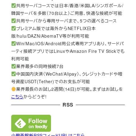
共用サーバコースでは日本/香港/米国LA/シンガポール/
韓国サーバを多数（70台以上）ご用意、快適な接続が可能
共用サーバから専用サーバまで、5つの選べるコース
プレミアム版では海外からNETFLIX日本
版/hulu/DAZN/AbemaTV等が利用可能
Win/Mac/iOS/Android用公式専用アプリあり、サードパ
ーティ接続アプリではLinuxやAmazon Fire TV Stickでも
利用可能
業界最多の同時接続7台
中国国内決済（WeChat/Alipay）、クレジットカードや暗
号資産USDT(Tether)でのお支払が可能
業界最長のお試し2週間(14日)が可能。まずはお試しを
こちら
からどうぞ!
RSS
小龍茶館新RSSフィードURLはこちら