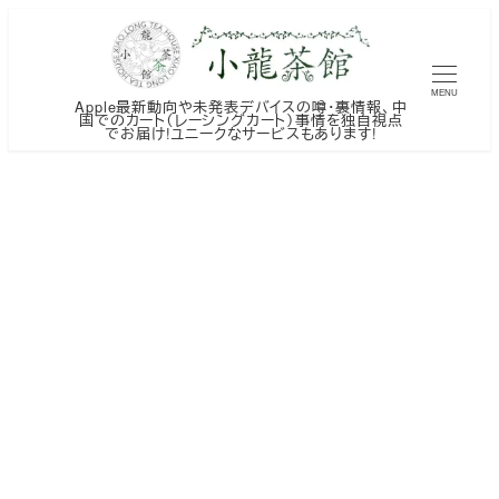
メ
イ
ン
MENU
Apple最新動向や未発表デバイスの噂・裏情報、中
コ
国でのカート（レーシングカート）事情を独自視点
でお届け!ユニークなサービスもあります!
ン
テ
ン
ツ
へ
移
動