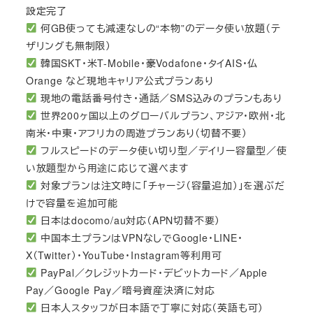
設定完了
何GB使っても減速なしの“本物”のデータ使い放題（テ
ザリングも無制限）
韓国SKT・米T-Mobile・豪Vodafone・タイAIS・仏
Orange など現地キャリア公式プランあり
現地の電話番号付き・通話／SMS込みのプランもあり
世界200ヶ国以上のグローバルプラン、アジア・欧州・北
南米・中東・アフリカの周遊プランあり（切替不要）
フルスピードのデータ使い切り型／デイリー容量型／使
い放題型から用途に応じて選べます
対象プランは注文時に「チャージ（容量追加）」を選ぶだ
けで容量を追加可能
日本はdocomo/au対応（APN切替不要）
中国本土プランはVPNなしでGoogle・LINE・
X（Twitter）・YouTube・Instagram等利用可
PayPal／クレジットカード・デビットカード／Apple
Pay／Google Pay／暗号資産決済に対応
日本人スタッフが日本語で丁寧に対応（英語も可）