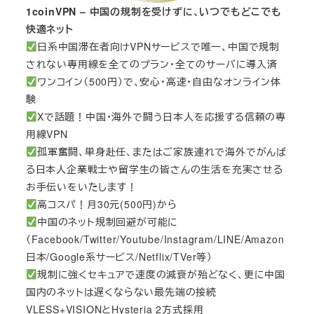
1coinVPN – 中国の規制を受けずに、いつでもどこでも
快適ネット
日系中国滞在者向けVPNサービスで唯一、中国で規制
されない専用線を全てのプラン・全てのサーバに導入済
ワンコイン（500円）で、安心・高速・自由なオンライン体
験
Xで話題！中国・海外で闘う日本人を応援する信頼の専
用線VPN
孤軍奮闘、単身赴任、またはご家族連れで海外でがんば
る日本人企業戦士や留学生の皆さんの生活を充実させる
お手伝いをいたします！
高コスパ！月30元(500円)から
中国のネット規制回避が可能に
（Facebook/Twitter/Youtube/Instagram/LINE/Amazon
日本/Google系サービス/Netflix/TVer等）
規制に強くセキュアで速度の減衰が殆どなく、更に中国
国内のネットは遅くならない最先端の接続
VLESS+VISIONとHysteria 2方式採用