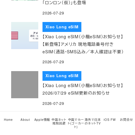
「ロンロン（仮）」も登場
2026-07-29
Xiao Long eSIM
【Xiao Long eSIM（小龍eSIM）お知らせ】
【新登場】アメリカ 現地電話番号付き
eSIM（通話・SMS込み／本人確認は不要）
2026-07-29
Xiao Long eSIM
【Xiao Long eSIM（小龍eSIM）お知らせ】
2026/07/29 eSIM更新のお知らせ
2026-07-29
Xiao Long eSIM
Home
About
Apple情報
中国ネット
中国でカー
海外で日本
iOS FW
お問合せ
規制回避
ト(ゴーカー
のネットTV
【Xiao Long eSIM（小龍eSIM）お知らせ】
ト)
【新登場】世界202ヶ国で使える超長期グ