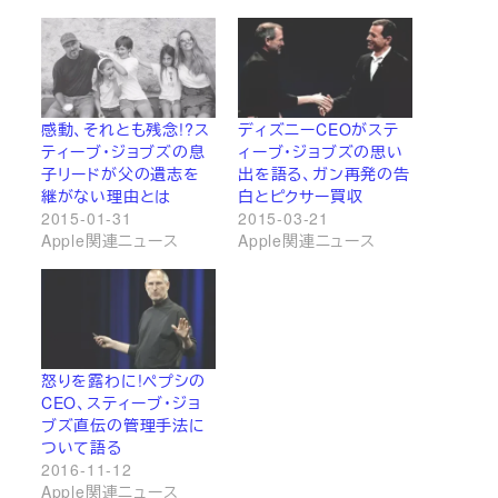
感動、それとも残念!?ス
ディズニーCEOがステ
ティーブ・ジョブズの息
ィーブ・ジョブズの思い
子リードが父の遺志を
出を語る、ガン再発の告
継がない理由とは
白とピクサー買収
2015-01-31
2015-03-21
Apple関連ニュース
Apple関連ニュース
怒りを露わに!ペプシの
CEO、スティーブ・ジョ
ブズ直伝の管理手法に
ついて語る
2016-11-12
Apple関連ニュース