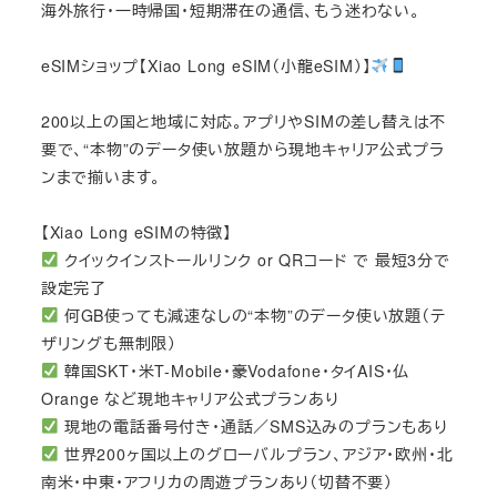
海外旅行・一時帰国・短期滞在の通信、もう迷わない。
eSIMショップ【Xiao Long eSIM（小龍eSIM）】
200以上の国と地域に対応。アプリやSIMの差し替えは不
要で、“本物”のデータ使い放題から現地キャリア公式プラ
ンまで揃います。
【Xiao Long eSIMの特徴】
クイックインストールリンク or QRコード で 最短3分で
設定完了
何GB使っても減速なしの“本物”のデータ使い放題（テ
ザリングも無制限）
韓国SKT・米T-Mobile・豪Vodafone・タイAIS・仏
Orange など現地キャリア公式プランあり
現地の電話番号付き・通話／SMS込みのプランもあり
世界200ヶ国以上のグローバルプラン、アジア・欧州・北
南米・中東・アフリカの周遊プランあり（切替不要）