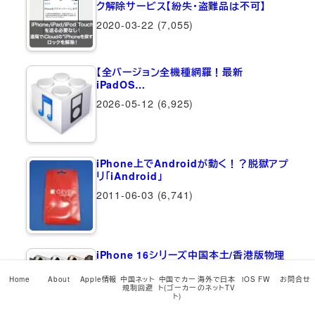
ク解除サービス【紛失・盗難品は不可】
2020-03-22
(7,055)
【全バージョン全機種網羅！最新
iPadOS…
2026-05-12
(6,925)
iPhone上でAndroidが動く！？脱獄アプ
リ「iAndroid」
2011-06-03
(6,741)
iPhone 16シリーズ中国本土/香港版物理
デュアルSIM仕様詳細まとめ【たぶんどこ
よりも詳しい】
Home
About
Apple情報
中国ネット
中国でカー
海外で日本
iOS FW
お問合せ
規制回避
ト(ゴーカー
のネットTV
ト)
2024-09-10
(5,920)