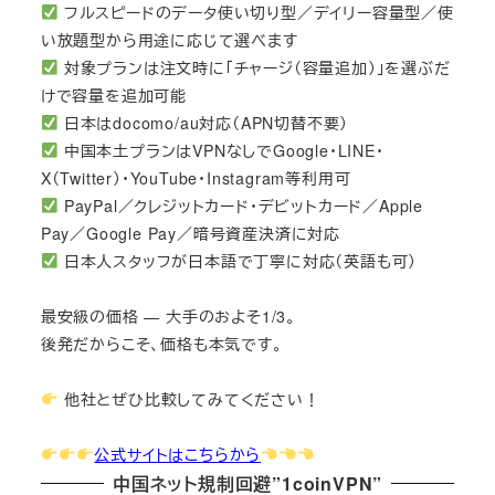
フルスピードのデータ使い切り型／デイリー容量型／使
い放題型から用途に応じて選べます
対象プランは注文時に「チャージ（容量追加）」を選ぶだ
けで容量を追加可能
日本はdocomo/au対応（APN切替不要）
中国本土プランはVPNなしでGoogle・LINE・
X（Twitter）・YouTube・Instagram等利用可
PayPal／クレジットカード・デビットカード／Apple
Pay／Google Pay／暗号資産決済に対応
日本人スタッフが日本語で丁寧に対応（英語も可）
最安級の価格 — 大手のおよそ1/3。
後発だからこそ、価格も本気です。
他社とぜひ比較してみてください！
公式サイトはこちらから
中国ネット規制回避”1coinVPN”