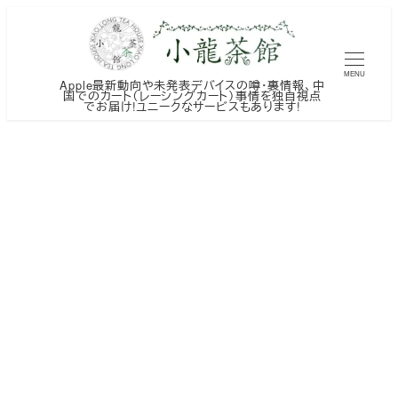
メ
イ
ン
MENU
Apple最新動向や未発表デバイスの噂・裏情報、中
コ
国でのカート（レーシングカート）事情を独自視点
でお届け!ユニークなサービスもあります!
ン
テ
ン
ツ
へ
移
動