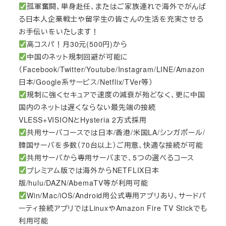
孤軍奮闘、単身赴任、またはご家族連れで海外でがんば
る日本人企業戦士や留学生の皆さんの生活を充実させる
お手伝いをいたします！
高コスパ！月30元(500円)から
中国のネット規制回避が可能に
（Facebook/Twitter/Youtube/Instagram/LINE/Amazon
日本/Google系サービス/Netflix/TVer等）
規制に強くセキュアで速度の減衰が殆どなく、更に中国
国内のネットは遅くならない最先端の接続
VLESS+VISIONとHysteria 2方式採用
共用サーバコースでは日本/香港/米国LA/シンガポール/
韓国サーバを多数（70台以上）ご用意、快適な接続が可能
共用サーバから専用サーバまで、5つの選べるコース
プレミアム版では海外からNETFLIX日本
版/hulu/DAZN/AbemaTV等が利用可能
Win/Mac/iOS/Android用公式専用アプリあり、サードパ
ーティ接続アプリではLinuxやAmazon Fire TV Stickでも
利用可能