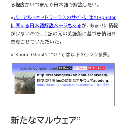
る程度かいつまんで日本語で解説したい。
※
パロアルトネットワークスのサイトにはYiSpecter
に関する日本語解説ページもある
が、あまりに情報
が少ないので、上記の元の英語版に基づき情報を
整理させていただいた。
※”Xcode Ghost”については以下のリンク参照。
xiaolongchakan.com
85 Posts
26 Users
55 Pockets
http://xiaolongchakan.com/archives/中
国で流行るiosの深刻なマルウェアxcode-gh
http://xiaolongchakan.com/archives/中国で流行るiosの深刻なマルウェアxcode-ghostに要注意現.html
o...
新たなマルウェア”