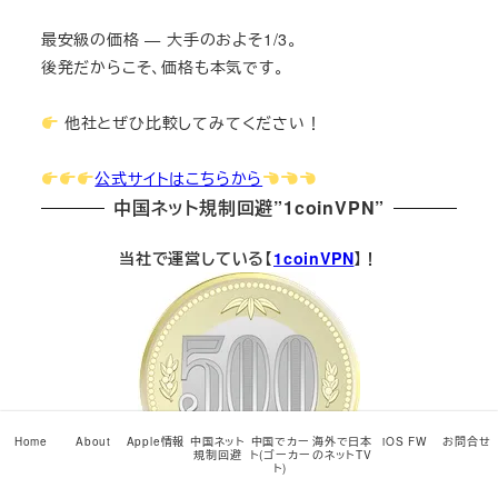
最安級の価格 — 大手のおよそ1/3。
後発だからこそ、価格も本気です。
他社とぜひ比較してみてください！
公式サイトはこちらから
中国ネット規制回避”1coinVPN”
当社で運営している【
1coinVPN
】！
Home
About
Apple情報
中国ネット
中国でカー
海外で日本
iOS FW
お問合せ
規制回避
ト(ゴーカー
のネットTV
ト)