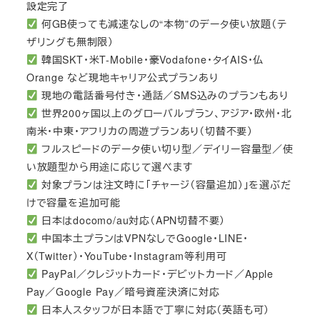
設定完了
何GB使っても減速なしの“本物”のデータ使い放題（テ
ザリングも無制限）
韓国SKT・米T-Mobile・豪Vodafone・タイAIS・仏
Orange など現地キャリア公式プランあり
現地の電話番号付き・通話／SMS込みのプランもあり
世界200ヶ国以上のグローバルプラン、アジア・欧州・北
南米・中東・アフリカの周遊プランあり（切替不要）
フルスピードのデータ使い切り型／デイリー容量型／使
い放題型から用途に応じて選べます
対象プランは注文時に「チャージ（容量追加）」を選ぶだ
けで容量を追加可能
日本はdocomo/au対応（APN切替不要）
中国本土プランはVPNなしでGoogle・LINE・
X（Twitter）・YouTube・Instagram等利用可
PayPal／クレジットカード・デビットカード／Apple
Pay／Google Pay／暗号資産決済に対応
日本人スタッフが日本語で丁寧に対応（英語も可）