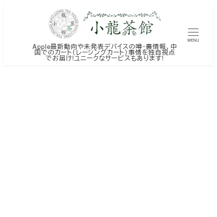
メ
イ
ン
MENU
Apple最新動向や未発表デバイスの噂・裏情報、中
コ
国でのカート（レーシングカート）事情を独自視点
でお届け!ユニークなサービスもあります!
ン
テ
ン
ツ
へ
移
動