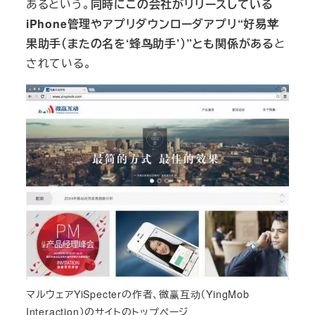
あるという。
同時にこの会社がリリースしている
iPhone管理やアプリダウンローダアプリ“好易苹
果助手（またの名を‘蜂鸟助手’）”とも関係がある
と
されている。
マルウェアYiSpecterの作者、微赢互动（YingMob
Interaction）のサイトのトップページ