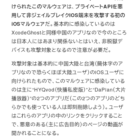
けられたこのマルウェア
は、
プライベートAPIを悪
用して非ジェイルブレイクIOS端末を攻撃する初の
iOSマルウェア
だ。基本的に感染しているのは
XcodeGhostと同様中国のアプリなので今のところ
は日本人にはあまり関係ないとはいえ、非脱獄デ
バイスも攻撃対象となるので注意が必要だ。
攻撃対象は基本的に中国大陸と台湾（簡体字のア
プリなので恐らくほぼ大陸ユーザ）のiOSユーザに
向けられたもので、このマルウェアに感染している
のは主に“HYQvod（快播私密版）”と“DaPian（大片
播放器）”の2つのアプリだ（この2つのアプリのどち
らかでも使っている人は即刻削除しよう）。ユーザ
はこれらのアプリの中のリンクをクリックすること
で、悪意のある（主に広告目的）のページの動画が
開かれることになる。