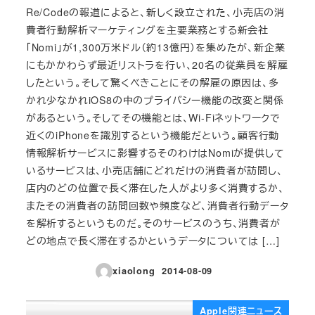
Re/Codeの報道によると、新しく設立された、小売店の消
費者行動解析マーケティングを主要業務とする新会社
「Nomi」が1,300万米ドル（約13億円）を集めたが、新企業
にもかかわらず最近リストラを行い、20名の従業員を解雇
したという。そして驚くべきことにその解雇の原因は、多
かれ少なかれiOS8の中のプライバシー機能の改変と関係
があるという。そしてその機能とは、Wi-Fiネットワークで
近くのiPhoneを識別するという機能だという。顧客行動
情報解析サービスに影響するそのわけはNomiが提供して
いるサービスは、小売店舗にどれだけの消費者が訪問し、
店内のどの位置で長く滞在した人がより多く消費するか、
またその消費者の訪問回数や頻度など、消費者行動データ
を解析するというものだ。そのサービスのうち、消費者が
どの地点で長く滞在するかというデータについては […]
xiaolong
2014-08-09
投稿日
Apple関連ニュース