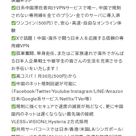
快適ネット
日系中国滞在者向けVPNサービスで唯一、中国で規制
されない専用線を全てのプラン・全てのサーバに導入済
ワンコイン（500円）で、安心・高速・自由なオンライン体
験
Xで話題！中国・海外で闘う日本人を応援する信頼の専
用線VPN
孤軍奮闘、単身赴任、またはご家族連れで海外でがんば
る日本人企業戦士や留学生の皆さんの生活を充実させる
お手伝いをいたします！
高コスパ！月30元(500円)から
中国のネット規制回避が可能に
（Facebook/Twitter/Youtube/Instagram/LINE/Amazon
日本/Google系サービス/Netflix/TVer等）
規制に強くセキュアで速度の減衰が殆どなく、更に中国
国内のネットは遅くならない最先端の接続
VLESS+VISIONとHysteria 2方式採用
共用サーバコースでは日本/香港/米国LA/シンガポール/