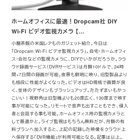
ホームオフィスに最適！Dropcam社 DIY
Wi-Fi ビデオ監視カメラ 【…
小龍茶館の米国レアものガジェット紹介。今日は
「Dropcam Wi-Fi ビデオ監視カメラ」。自宅・ホームオフィ
ス・会社などの監視カメラに、DIYでいかがだろうか。クラ
ウド録画サービス（DVRサービス）は月額10ドルで、24時
間×7日間の録画が可能。夜景も鮮明に映り、旧型製品より
も格段に性能がよくなった。ビデオはHD規格で画質が良
く、筐体のデザインもブラッシュアップ。たたずまいもかっ
こいい！視野角は旧型機よりも20度広く、130度まで映す
事が可能になった。リモートで音声も出すこともでき、侵入
者と会話する事も可能。ホームオフィス用の監視カメラと
して最適かと。ライブ監視はもちろん無料だが、月額の有
料プランへ加入すると、上記の記録した映像をクラウド上
へ保存する「DVR機能」が利用可能となる。記事は以上。