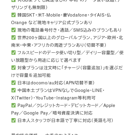
ザリングも無制限）
韓国SKT・米T-Mobile・豪Vodafone・タイAIS・仏
Orange など現地キャリア公式プランあり
現地の電話番号付き・通話／SMS込みのプランもあり
世界200ヶ国以上のグローバルプラン、アジア・欧州・北
南米・中東・アフリカの周遊プランあり（切替不要）
フルスピードのデータ使い切り型／デイリー容量型／使
い放題型から用途に応じて選べます
対象プランは注文時に「チャージ（容量追加）」を選ぶだ
けで容量を追加可能
日本はdocomo/au対応（APN切替不要）
中国本土プランはVPNなしでGoogle・LINE・
X（Twitter）・YouTube・Instagram等利用可
PayPal／クレジットカード・デビットカード／Apple
Pay／Google Pay／暗号資産決済に対応
日本人スタッフが日本語で丁寧に対応（英語も可）