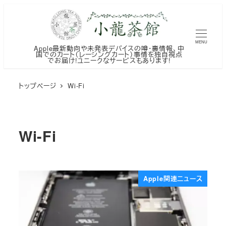
メ
イ
ン
MENU
Apple最新動向や未発表デバイスの噂・裏情報、中
コ
国でのカート（レーシングカート）事情を独自視点
でお届け!ユニークなサービスもあります!
ン
テ
トップページ
Wi-Fi
ン
ツ
へ
Wi-Fi
移
動
Apple関連ニュース