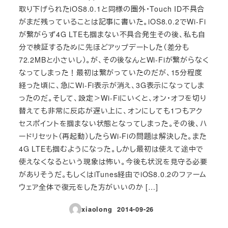
取り下げられたiOS8.0.1と同様の圏外・Touch ID不具合
がまだ残っていることは記事に書いた。iOS8.0.2でWi-Fi
が繋がらず4G LTEも掴まない不具合発生その後、私も自
分で検証するために先ほどアップデートした（差分も
72.2MBと小さいし）。が、その後なんとWi-Fiが繋がらなく
なってしまった！最初は繋がっていたのだが、15分程度
経った頃に、急にWi-Fi表示が消え、3G表示になってしま
ったのだ。そして、設定＞Wi-Fiにいくと、オン・オフを切り
替えても非常に反応が遅い上に、オンにしても1つもアク
セスポイントを掴まない状態となってしまった。その後、ハ
ードリセット（再起動）したらWi-Fiの問題は解決した。また
4G LTEも掴むようになった。しかし最初は使えて途中で
使えなくなるという現象は怖い。今後も状況を見守る必要
がありそうだ。もしくはiTunes経由でiOS8.0.2のファーム
ウェア全体で復元をした方がいいのか […]
xiaolong
2014-09-26
投稿日