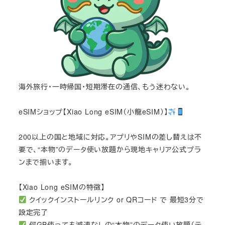
海外旅行・一時帰国・短期滞在の通信、もう迷わない。
eSIMショップ【Xiao Long eSIM（小龍eSIM）】
200以上の国と地域に対応。アプリやSIMの差し替えは不
要で、“本物”のデータ使い放題から現地キャリア公式プラ
ンまで揃います。
【Xiao Long eSIMの特徴】
クイックインストールリンク or QRコード で 最短3分で
設定完了
何GB使っても減速なしの“本物”のデータ使い放題（テ