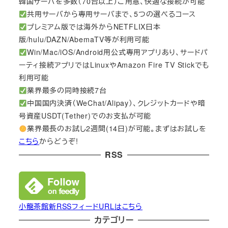
韓国サーバを多数（70台以上）ご用意、快適な接続が可能
共用サーバから専用サーバまで、5つの選べるコース
プレミアム版では海外からNETFLIX日本
版/hulu/DAZN/AbemaTV等が利用可能
Win/Mac/iOS/Android用公式専用アプリあり、サードパ
ーティ接続アプリではLinuxやAmazon Fire TV Stickでも
利用可能
業界最多の同時接続7台
中国国内決済（WeChat/Alipay）、クレジットカードや暗
号資産USDT(Tether)でのお支払が可能
業界最長のお試し2週間(14日)が可能。まずはお試しを
こちら
からどうぞ!
RSS
小龍茶館新RSSフィードURLはこちら
カテゴリー