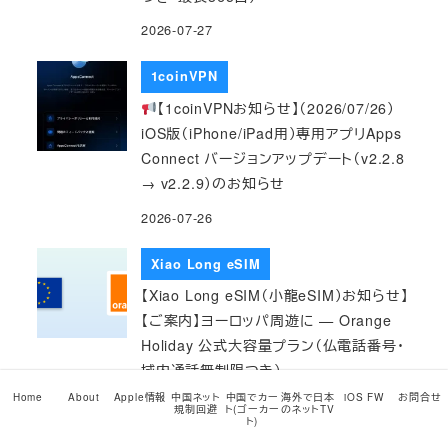
2026-07-27
1coinVPN
【1coinVPNお知らせ】（2026/07/26）
iOS版（iPhone/iPad用）専用アプリApps
Connect バージョンアップデート（v2.2.8
→ v2.2.9）のお知らせ
2026-07-26
Xiao Long eSIM
【Xiao Long eSIM（小龍eSIM）お知らせ】
【ご案内】ヨーロッパ周遊に — Orange
Holiday 公式大容量プラン（仏電話番号・
域内通話無制限つき）
Home
About
Apple情報
中国ネット
中国でカー
海外で日本
iOS FW
お問合せ
2026-07-26
規制回避
ト(ゴーカー
のネットTV
ト)