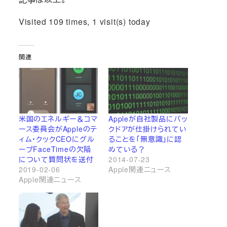
Visited 109 times, 1 visit(s) today
関連
米国のエネルギー＆コマ
Appleが自社製品にバッ
ース委員会がAppleのテ
クドアが仕掛けられてい
ィム・クックCEOにグル
ることを「無意識」に認
ープFaceTimeの欠陥
めている？
について質問状を送付
2014-07-23
2019-02-06
Apple関連ニュース
Apple関連ニュース