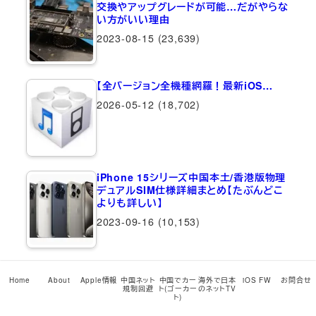
交換やアップグレードが可能…だがやらな
い方がいい理由
2023-08-15
(23,639)
【全バージョン全機種網羅！最新iOS…
2026-05-12
(18,702)
iPhone 15シリーズ中国本土/香港版物理
デュアルSIM仕様詳細まとめ【たぶんどこ
よりも詳しい】
2023-09-16
(10,153)
【衝撃的魔改造！】eSIMのみのiPhone
15 Pro…
Home
About
Apple情報
中国ネット
中国でカー
海外で日本
iOS FW
お問合せ
規制回避
ト(ゴーカー
のネットTV
ト)
2023-10-12
(7,721)