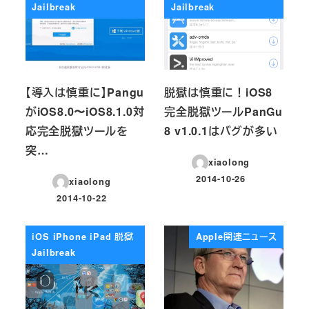
Jailbreak
Jailbreak
【導入は慎重に】Pangu
脱獄は慎重に！iOS8
がiOS8.0〜iOS8.1.0対
完全脱獄ツールPanGu
応完全脱獄ツールを
8 v1.0.1はバグが多い
突…
xiaolong
2014-10-26
xiaolong
投稿日
2014-10-22
投稿日
iOS iPhone iPad 脱獄
Apple関連ニュース
Jailbreak