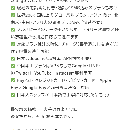
Orange など現地キャリア公式プランあり
現地の電話番号付き・通話／SMS込みのプランもあり
世界200ヶ国以上のグローバルプラン、アジア・欧州・北
南米・中東・アフリカの周遊プランあり（切替不要）
フルスピードのデータ使い切り型／デイリー容量型／使
い放題型から用途に応じて選べます
対象プランは注文時に「チャージ（容量追加）」を選ぶだ
けで容量を追加可能
日本はdocomo/au対応（APN切替不要）
中国本土プランはVPNなしでGoogle・LINE・
X（Twitter）・YouTube・Instagram等利用可
PayPal／クレジットカード・デビットカード／Apple
Pay／Google Pay／暗号資産決済に対応
日本人スタッフが日本語で丁寧に対応（英語も可）
最安級の価格 — 大手のおよそ1/3。
後発だからこそ、価格も本気です。