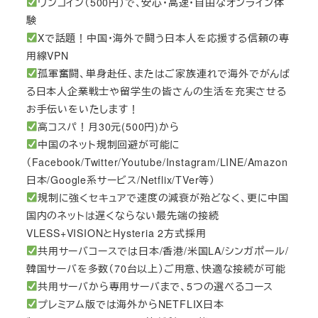
ワンコイン（500円）で、安心・高速・自由なオンライン体
験
Xで話題！中国・海外で闘う日本人を応援する信頼の専
用線VPN
孤軍奮闘、単身赴任、またはご家族連れで海外でがんば
る日本人企業戦士や留学生の皆さんの生活を充実させる
お手伝いをいたします！
高コスパ！月30元(500円)から
中国のネット規制回避が可能に
（Facebook/Twitter/Youtube/Instagram/LINE/Amazon
日本/Google系サービス/Netflix/TVer等）
規制に強くセキュアで速度の減衰が殆どなく、更に中国
国内のネットは遅くならない最先端の接続
VLESS+VISIONとHysteria 2方式採用
共用サーバコースでは日本/香港/米国LA/シンガポール/
韓国サーバを多数（70台以上）ご用意、快適な接続が可能
共用サーバから専用サーバまで、5つの選べるコース
プレミアム版では海外からNETFLIX日本