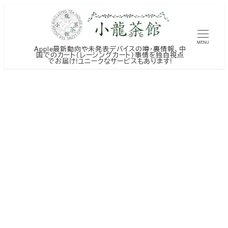
メ
イ
ン
MENU
Apple最新動向や未発表デバイスの噂・裏情報、中
コ
国でのカート（レーシングカート）事情を独自視点
でお届け!ユニークなサービスもあります!
ン
テ
ン
ツ
へ
移
動