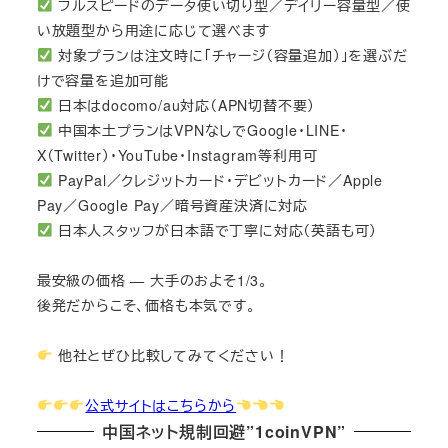
フルスピードのデータ使い切り型／デイリー容量型／使
い放題型から用途に応じて選べます
対象プランは注文時に「チャージ（容量追加）」を選ぶだ
けで容量を追加可能
日本はdocomo/au対応（APN切替不要）
中国本土プランはVPNなしでGoogle・LINE・
X（Twitter）・YouTube・Instagram等利用可
PayPal／クレジットカード・デビットカード／Apple
Pay／Google Pay／暗号資産決済に対応
日本人スタッフが日本語で丁寧に対応（英語も可）
最安級の価格 — 大手のおよそ1/3。
後発だからこそ、価格も本気です。
他社とぜひ比較してみてください！
公式サイトはこちらから
中国ネット規制回避”1coinVPN”