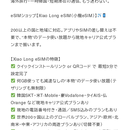
海外旅行・一時帰国・短期滞在の通信、もう迷わない。
eSIMショップ【Xiao Long eSIM（小龍eSIM）】
200以上の国と地域に対応。アプリやSIMの差し替えは不
要で、“本物”のデータ使い放題から現地キャリア公式プラ
ンまで揃います。
【Xiao Long eSIMの特徴】
クイックインストールリンク or QRコード で 最短3分で
設定完了
何GB使っても減速なしの“本物”のデータ使い放題（テ
ザリングも無制限）
韓国SKT・米T-Mobile・豪Vodafone・タイAIS・仏
Orange など現地キャリア公式プランあり
現地の電話番号付き・通話／SMS込みのプランもあり
世界200ヶ国以上のグローバルプラン、アジア・欧州・北
南米・中東・アフリカの周遊プランあり（切替不要）