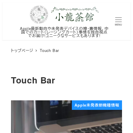
メ
イ
ン
MENU
Apple最新動向や未発表デバイスの噂・裏情報、中
コ
国でのカート（レーシングカート）事情を独自視点
でお届け!ユニークなサービスもあります!
ン
テ
トップページ
Touch Bar
ン
ツ
へ
Touch Bar
移
動
Apple未発表新機種情報