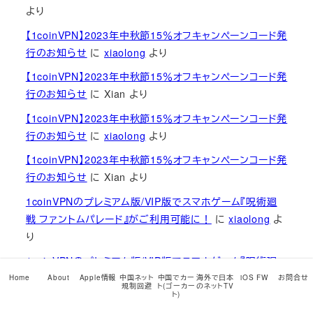
より
【1coinVPN】2023年中秋節15％オフキャンペーンコード発
行のお知らせ
に
xiaolong
より
【1coinVPN】2023年中秋節15％オフキャンペーンコード発
行のお知らせ
に
Xian
より
【1coinVPN】2023年中秋節15％オフキャンペーンコード発
行のお知らせ
に
xiaolong
より
【1coinVPN】2023年中秋節15％オフキャンペーンコード発
行のお知らせ
に
Xian
より
1coinVPNのプレミアム版/VIP版でスマホゲーム『呪術廻
戦 ファントムパレード』がご利用可能に！
に
xiaolong
よ
り
1coinVPNのプレミアム版/VIP版でスマホゲーム『呪術廻
戦 ファントムパレード』がご利用可能に！
に
藤田
より
Home
About
Apple情報
中国ネット
中国でカー
海外で日本
iOS FW
お問合せ
規制回避
ト(ゴーカー
のネットTV
ト)
【開封の儀】iPhone 15 Pro Max 1TB ナチュラルチタニウ