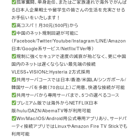
孤軍奮闘、単身赴任、またはご家族連れで海外でがんば
る日本人企業戦士や留学生の皆さんの生活を充実させる
お手伝いをいたします！
高コスパ！月30元(500円)から
中国のネット規制回避が可能に
（Facebook/Twitter/Youtube/Instagram/LINE/Amazon
日本/Google系サービス/Netflix/TVer等）
規制に強くセキュアで速度の減衰が殆どなく、更に中国
国内のネットは遅くならない最先端の接続
VLESS+VISIONとHysteria 2方式採用
共用サーバコースでは日本/香港/米国LA/シンガポール/
韓国サーバを多数（70台以上）ご用意、快適な接続が可能
共用サーバから専用サーバまで、5つの選べるコース
プレミアム版では海外からNETFLIX日本
版/hulu/DAZN/AbemaTV等が利用可能
Win/Mac/iOS/Android用公式専用アプリあり、サードパ
ーティ接続アプリではLinuxやAmazon Fire TV Stickでも
利用可能