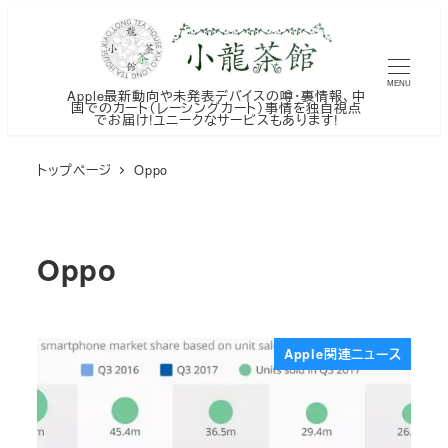
メ
イ
ン
MENU
Apple最新動向や未発表デバイスの噂・裏情報、中
コ
国でのカート（レーシングカート）事情を独自視点
でお届け!ユニークなサービスもあります!
ン
テ
トップページ
Oppo
ン
ツ
へ
Oppo
移
動
Apple関連ニュース