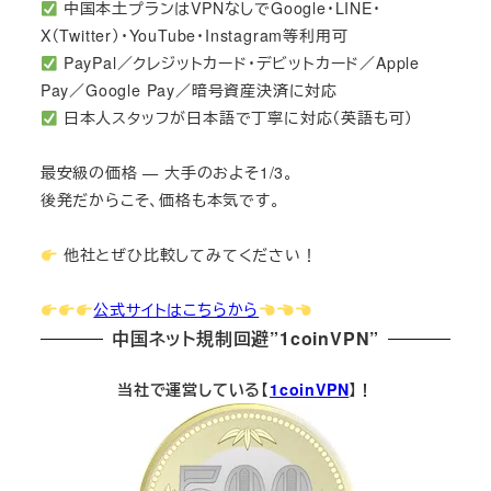
中国本土プランはVPNなしでGoogle・LINE・
X（Twitter）・YouTube・Instagram等利用可
PayPal／クレジットカード・デビットカード／Apple
Pay／Google Pay／暗号資産決済に対応
日本人スタッフが日本語で丁寧に対応（英語も可）
最安級の価格 — 大手のおよそ1/3。
後発だからこそ、価格も本気です。
他社とぜひ比較してみてください！
公式サイトはこちらから
中国ネット規制回避”1coinVPN”
当社で運営している【
1coinVPN
】！