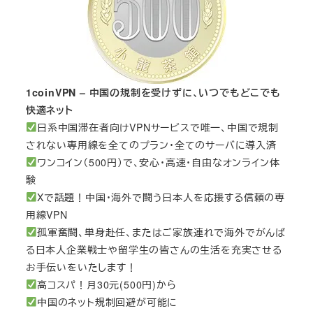
1coinVPN – 中国の規制を受けずに、いつでもどこでも
快適ネット
日系中国滞在者向けVPNサービスで唯一、中国で規制
されない専用線を全てのプラン・全てのサーバに導入済
ワンコイン（500円）で、安心・高速・自由なオンライン体
験
Xで話題！中国・海外で闘う日本人を応援する信頼の専
用線VPN
孤軍奮闘、単身赴任、またはご家族連れで海外でがんば
る日本人企業戦士や留学生の皆さんの生活を充実させる
お手伝いをいたします！
高コスパ！月30元(500円)から
中国のネット規制回避が可能に