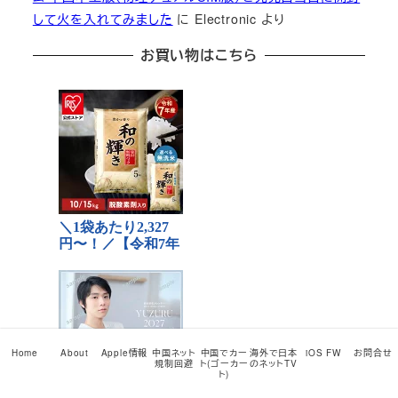
して火を入れてみました
に
Electronic
より
お買い物はこちら
Home
About
Apple情報
中国ネット
中国でカー
海外で日本
iOS FW
お問合せ
規制回避
ト(ゴーカー
のネットTV
ト)