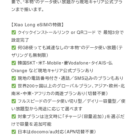
要で、“本物”のデータ使い放題から現地キャリア公式プラ
ンまで揃います。
【Xiao Long eSIMの特徴】
クイックインストールリンク or QRコード で 最短3分で
設定完了
何GB使っても減速なしの“本物”のデータ使い放題（テ
ザリングも無制限）
韓国SKT・米T-Mobile・豪Vodafone・タイAIS・仏
Orange など現地キャリア公式プランあり
現地の電話番号付き・通話／SMS込みのプランもあり
世界200ヶ国以上のグローバルプラン、アジア・欧州・北
南米・中東・アフリカの周遊プランあり（切替不要）
フルスピードのデータ使い切り型／デイリー容量型／使
い放題型から用途に応じて選べます
対象プランは注文時に「チャージ（容量追加）」を選ぶだ
けで容量を追加可能
日本はdocomo/au対応（APN切替不要）