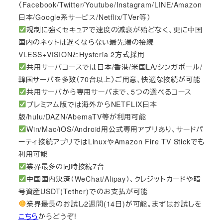
（Facebook/Twitter/Youtube/Instagram/LINE/Amazon
日本/Google系サービス/Netflix/TVer等）
規制に強くセキュアで速度の減衰が殆どなく、更に中国
国内のネットは遅くならない最先端の接続
VLESS+VISIONとHysteria 2方式採用
共用サーバコースでは日本/香港/米国LA/シンガポール/
韓国サーバを多数（70台以上）ご用意、快適な接続が可能
共用サーバから専用サーバまで、5つの選べるコース
プレミアム版では海外からNETFLIX日本
版/hulu/DAZN/AbemaTV等が利用可能
Win/Mac/iOS/Android用公式専用アプリあり、サードパ
ーティ接続アプリではLinuxやAmazon Fire TV Stickでも
利用可能
業界最多の同時接続7台
中国国内決済（WeChat/Alipay）、クレジットカードや暗
号資産USDT(Tether)でのお支払が可能
業界最長のお試し2週間(14日)が可能。まずはお試しを
こちら
からどうぞ!