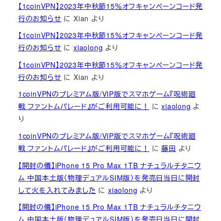
【1coinVPN】2023年中秋節15％オフキャンペーンコード発
行のお知らせ
に
Xian
より
【1coinVPN】2023年中秋節15％オフキャンペーンコード発
行のお知らせ
に
xiaolong
より
【1coinVPN】2023年中秋節15％オフキャンペーンコード発
行のお知らせ
に
Xian
より
1coinVPNのプレミアム版/VIP版でスマホゲーム『呪術廻
戦 ファントムパレード』がご利用可能に！
に
xiaolong
よ
り
1coinVPNのプレミアム版/VIP版でスマホゲーム『呪術廻
戦 ファントムパレード』がご利用可能に！
に
藤田
より
【開封の儀】iPhone 15 Pro Max 1TB ナチュラルチタニウ
ム 中国本土版（物理デュアルSIM版）を発売日当日に開封
して火を入れてみました
に
xiaolong
より
【開封の儀】iPhone 15 Pro Max 1TB ナチュラルチタニウ
ム 中国本土版（物理デュアルSIM版）を発売日当日に開封