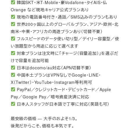
韓国SKT・米T-Mobile・豪Vodafone・タイAIS・仏
Orange など現地キャリア公式プランあり
現地の電話番号付き・通話／SMS込みのプランもあり
世界200ヶ国以上のグローバルプラン、アジア・欧州・北
南米・中東・アフリカの周遊プランあり（切替不要）
フルスピードのデータ使い切り型／デイリー容量型／使
い放題型から用途に応じて選べます
対象プランは注文時に「チャージ（容量追加）」を選ぶだ
けで容量を追加可能
日本はdocomo/au対応（APN切替不要）
中国本土プランはVPNなしでGoogle・LINE・
X（Twitter）・YouTube・Instagram等利用可
PayPal／クレジットカード・デビットカード／Apple
Pay／Google Pay／暗号資産決済に対応
日本人スタッフが日本語で丁寧に対応（英語も可）
最安級の価格 — 大手のおよそ1/3。
後発だからこそ、価格も本気です。