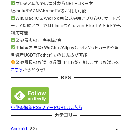
プレミアム版では海外からNETFLIX日本
版/hulu/DAZN/AbemaTV等が利用可能
Win/Mac/iOS/Android用公式専用アプリあり、サードパ
ーティ接続アプリではLinuxやAmazon Fire TV Stickでも
利用可能
業界最多の同時接続7台
中国国内決済（WeChat/Alipay）、クレジットカードや暗
号資産USDT(Tether)でのお支払が可能
業界最長のお試し2週間(14日)が可能。まずはお試しを
こちら
からどうぞ!
RSS
小龍茶館新RSSフィードURLはこちら
カテゴリー
Android
(82)