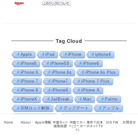
Tag Cloud
Apple
iPad
iPhone
iphone4
iPhone5
iPhone5S
iPhone6
iPhone 6
iPhone 6s
iPhone 6s Plus
iPhone 7
iPhone7
iPhone 7 Plus
iPhone 8
iPhone8
iPhone X
iPhoneX
JailBreak
Mac
Palmo
SIMロック解除
アップデート
アップル
ジェイルブレイク
スティーブ・ジョブズ
Home
About
Apple情報
中国ネット
中国でカー
海外で日本
iOS FW
お問合せ
パルモ
リーク
中国
発売日
規制回避
ト(ゴーカー
のネットTV
ト)
脱獄