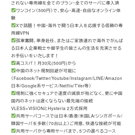
されない専用線を全てのプラン・全てのサーバに導入済
ワンコイン（500円）で、安心・高速・自由なオンライン体
験
Xで話題！中国・海外で闘う日本人を応援する信頼の専
用線VPN
孤軍奮闘、単身赴任、またはご家族連れで海外でがんば
る日本人企業戦士や留学生の皆さんの生活を充実させる
お手伝いをいたします！
高コスパ！月30元(500円)から
中国のネット規制回避が可能に
（Facebook/Twitter/Youtube/Instagram/LINE/Amazon
日本/Google系サービス/Netflix/TVer等）
規制に強くセキュアで速度の減衰が殆どなく、更に中国
国内のネットは遅くならない最先端の接続
VLESS+VISIONとHysteria 2方式採用
共用サーバコースでは日本/香港/米国LA/シンガポール/
韓国サーバを多数（70台以上）ご用意、快適な接続が可能
共用サーバから専用サーバまで、5つの選べるコース