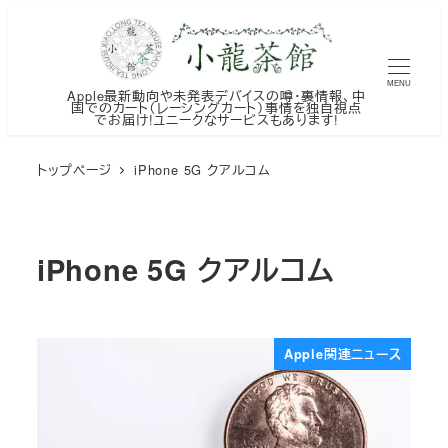
メ
イ
ン
MENU
Apple最新動向や未発表デバイスの噂・裏情報、中
コ
国でのカート（レーシングカート）事情を独自視点
でお届け!ユニークなサービスもあります!
ン
テ
トップページ
iPhone 5G クアルコム
ン
ツ
へ
iPhone 5G クアルコム
移
動
Apple関連ニュース