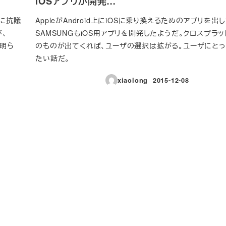
iOSアプリが開発…
に抗議
AppleがAndroid上にiOSに乗り換えるためのアプリを出
が、
SAMSUNGもiOS用アプリを開発したようだ。クロスプラ
を明ら
のものが出てくれば、ユーザの選択は拡がる。ユーザにと
たい話だ。
xiaolong
2015-12-08
投稿日