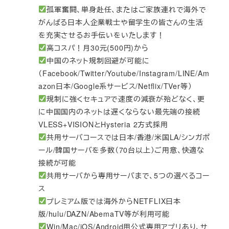
孤軍奮闘、単身赴任、またはご家族連れで海外で
がんばる日本人企業戦士や留学生の皆さんの生活
を充実させるお手伝いをいたします！
高コスパ！月30元(500円)から
中国のネット規制回避が可能に
（Facebook/Twitter/Youtube/Instagram/LINE/Am
azon日本/Google系サービス/Netflix/TVer等）
規制に強くセキュアで速度の減衰が殆どなく、更
に中国国内のネットは遅くならない最先端の接続
VLESS+VISIONとHysteria 2方式採用
共用サーバコースでは日本/香港/米国LA/シンガポ
ール/韓国サーバを多数（70台以上）ご用意、快適な
接続が可能
共用サーバから専用サーバまで、5つの選べるコー
ス
プレミアム版では海外からNETFLIX日本
版/hulu/DAZN/AbemaTV等が利用可能
Win/Mac/iOS/Android用公式専用アプリあり、サ