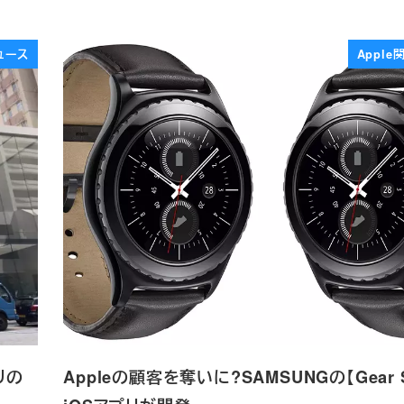
ュース
Appl
リの
Appleの顧客を奪いに?SAMSUNGの【Gear 