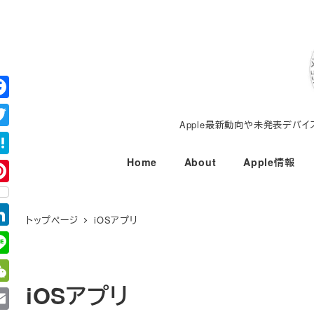
メ
イ
ン
コ
ン
テ
Apple最新動向や未発表デバ
ン
ツ
Home
About
Apple情報
へ
移
動
トップページ
iOSアプリ
iOSアプリ