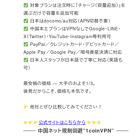
対象プランは注文時に「チャージ（容量追加）」を
選ぶだけで容量を追加可能
日本はdocomo/au対応（APN切替不要）
中国本土プランはVPNなしでGoogle・LINE・
X（Twitter）・YouTube・Instagram等利用可
PayPal／クレジットカード・デビットカード／
Apple Pay／Google Pay／暗号資産決済に対応
日本人スタッフが日本語で丁寧に対応（英語も
可）
最安級の価格 — 大手のおよそ1/3。
後発だからこそ、価格も本気です。
他社とぜひ比較してみてください！
公式サイトはこちらから
中国ネット規制回避”1coinVPN”