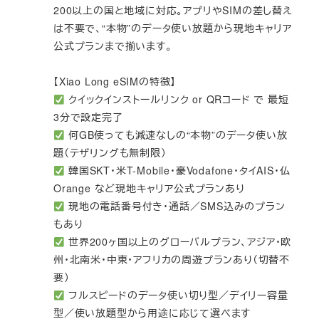
200以上の国と地域に対応。アプリやSIMの差し替え
は不要で、“本物”のデータ使い放題から現地キャリア
公式プランまで揃います。
【Xiao Long eSIMの特徴】
クイックインストールリンク or QRコード で 最短
3分で設定完了
何GB使っても減速なしの“本物”のデータ使い放
題（テザリングも無制限）
韓国SKT・米T-Mobile・豪Vodafone・タイAIS・仏
Orange など現地キャリア公式プランあり
現地の電話番号付き・通話／SMS込みのプラン
もあり
世界200ヶ国以上のグローバルプラン、アジア・欧
州・北南米・中東・アフリカの周遊プランあり（切替不
要）
フルスピードのデータ使い切り型／デイリー容量
型／使い放題型から用途に応じて選べます