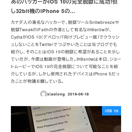
あのハッカーがiOS 10の完全脱獄に成功!但
し32bit機のiPhone 5の…
カナダ人の著名なハッカーで、脱獄ツールSn0wbreezeや
脱獄TweakのiFaithの作者として有名なiH8sn0wが、
CydiaがiOS 10（デベロッパ向けプレビュー版）でクラッシ
ュしないことをTwitterでつぶやいたことは当ブログでも
紹介し、そのことはiOS 10の脱獄に希望があることを示し
ていたが、今度は動画が登場した。iH8sn0wは本日、ショー
トムービーでiOS 10の完全脱獄について可能なことを紹
介しているが、しかし使用されたデバイスはiPhone 5だっ
たことが物議を醸している。
xiaolong
2016-06-18
投稿日
iOS 10