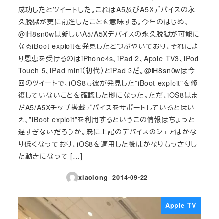
成功したとツイートした。これはA5及びA5Xデバイスの永
久脱獄が更に前進したことを意味する。今年のはじめ、
@iH8sn0wは新しいA5/A5Xデバイスの永久脱獄が可能に
なるiBoot exploitを発見したとつぶやいており、それによ
り恩恵を受けるのはiPhone4s、iPad 2、Apple TV3、iPod
Touch 5、iPad mini（初代）とiPad 3だ。@iH8sn0wは今
回のツイートで、iOS8も彼が発見した”iBoot exploit”を修
復していないことを確認した形になった。ただ、iOS8はま
だA5/A5Xチップ搭載デバイスをサポートしているとはい
え、”iBoot exploit”を利用するというこの情報はちょっと
遅すぎないだろうか。既に上記のデバイスのシェアはかな
り低くなっており、iOS8を適用した後はかなりもっさりし
た動きになって […]
xiaolong
2014-09-22
投稿日
Apple TV