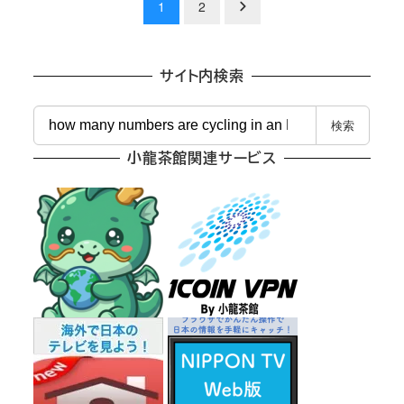
投
1
2
稿
の
サイト内検索
ペ
検
検索
索
ー
小龍茶館関連サービス
ジ
送
り