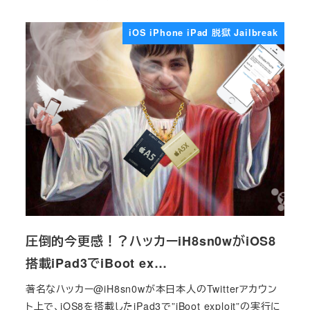
投稿日
iOS iPhone iPad 脱獄 Jailbreak
圧倒的今更感！？ハッカーiH8sn0wがiOS8
搭載iPad3でiBoot ex…
著名なハッカー@iH8sn0wが本日本人のTwitterアカウン
ト上で、iOS8を搭載したiPad3で”iBoot exploit”の実行に