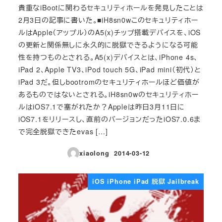
貴重なiBootに関わるセキュリティホールを発見したことは
2月3日の記事に書いた。■iH8sn0wこのセキュリティホー
ルはApple（アップル）のA5(x)チップ搭載デバイスを、iOS
の更新と関係無しに永久的に脱獄できるようになる可能
性を持つものとされる。A5(x)デバイスとは、iPhone 4s、
iPad 2、Apple TV3、iPod touch 5G、iPad mini（初代）と
iPad 3だ。但しbootromのセキュリティホールほど価値が
あるものではないとされる。iH8sn0wのセキュリティホー
ルはiOS7.1で塞がれたか？Appleは昨日3月11日に
iOS7.1をリリースし、直前のバージョンだったiOS7.0.6ま
で完全脱獄できたevas […]
xiaolong
2014-03-12
投稿日
iOS iPhone iPad 脱獄 Jailbreak