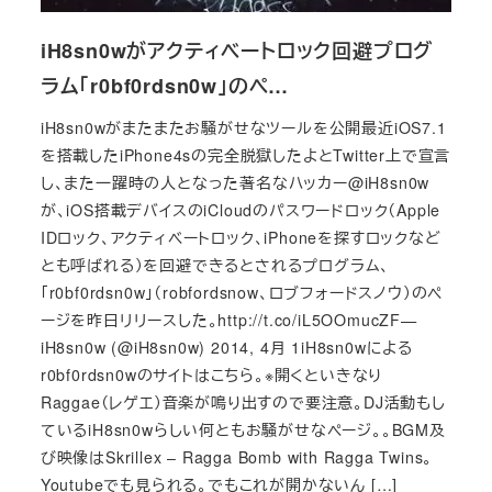
iH8sn0wがアクティベートロック回避プログ
ラム「r0bf0rdsn0w」のペ…
iH8sn0wがまたまたお騒がせなツールを公開最近iOS7.1
を搭載したiPhone4sの完全脱獄したよとTwitter上で宣言
し、また一躍時の人となった著名なハッカー@iH8sn0w
が、iOS搭載デバイスのiCloudのパスワードロック（Apple
IDロック、アクティベートロック、iPhoneを探すロックなど
とも呼ばれる）を回避できるとされるプログラム、
「r0bf0rdsn0w」（robfordsnow、ロブフォードスノウ）のペ
ージを昨日リリースした。http://t.co/iL5OOmucZF—
iH8sn0w (@iH8sn0w) 2014, 4月 1iH8sn0wによる
r0bf0rdsn0wのサイトはこちら。※開くといきなり
Raggae（レゲエ）音楽が鳴り出すので要注意。DJ活動もし
ているiH8sn0wらしい何ともお騒がせなページ。。BGM及
び映像はSkrillex – Ragga Bomb with Ragga Twins。
Youtubeでも見られる。でもこれが開かないん […]