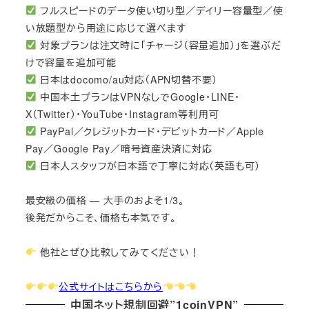
フルスピードのデータ使い切り型／デイリー容量型／使
い放題型から用途に応じて選べます
対象プランは注文時に「チャージ（容量追加）」を選ぶだ
けで容量を追加可能
日本はdocomo/au対応（APN切替不要）
中国本土プランはVPNなしでGoogle・LINE・
X（Twitter）・YouTube・Instagram等利用可
PayPal／クレジットカード・デビットカード／Apple
Pay／Google Pay／暗号資産決済に対応
日本人スタッフが日本語で丁寧に対応（英語も可）
最安級の価格 — 大手のおよそ1/3。
後発だからこそ、価格も本気です。
他社とぜひ比較してみてください！
公式サイトはこちらから
中国ネット規制回避”1coinVPN”