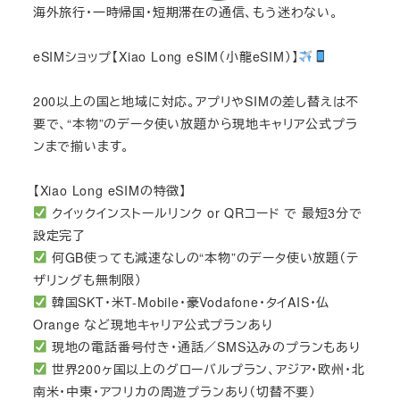
海外旅行・一時帰国・短期滞在の通信、もう迷わない。
eSIMショップ【Xiao Long eSIM（小龍eSIM）】
200以上の国と地域に対応。アプリやSIMの差し替えは不
要で、“本物”のデータ使い放題から現地キャリア公式プラ
ンまで揃います。
【Xiao Long eSIMの特徴】
クイックインストールリンク or QRコード で 最短3分で
設定完了
何GB使っても減速なしの“本物”のデータ使い放題（テ
ザリングも無制限）
韓国SKT・米T-Mobile・豪Vodafone・タイAIS・仏
Orange など現地キャリア公式プランあり
現地の電話番号付き・通話／SMS込みのプランもあり
世界200ヶ国以上のグローバルプラン、アジア・欧州・北
南米・中東・アフリカの周遊プランあり（切替不要）