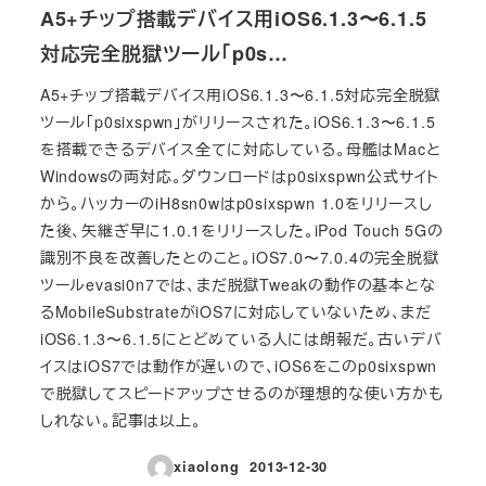
A5+チップ搭載デバイス用iOS6.1.3〜6.1.5
対応完全脱獄ツール「p0s…
A5+チップ搭載デバイス用iOS6.1.3〜6.1.5対応完全脱獄
ツール「p0sixspwn」がリリースされた。iOS6.1.3〜6.1.5
を搭載できるデバイス全てに対応している。母艦はMacと
Windowsの両対応。ダウンロードはp0sixspwn公式サイト
から。ハッカーのiH8sn0wはp0sixspwn 1.0をリリースし
た後、矢継ぎ早に1.0.1をリリースした。iPod Touch 5Gの
識別不良を改善したとのこと。iOS7.0〜7.0.4の完全脱獄
ツールevasi0n7では、まだ脱獄Tweakの動作の基本とな
るMobileSubstrateがiOS7に対応していないため、まだ
iOS6.1.3〜6.1.5にとどめている人には朗報だ。古いデバ
イスはiOS7では動作が遅いので、iOS6をこのp0sixspwn
で脱獄してスピードアップさせるのが理想的な使い方かも
しれない。記事は以上。
xiaolong
2013-12-30
投稿日