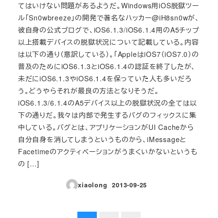
てはいけない問題があるようだ。Windows用iOS脱獄ツー
ル「Sn0wbreeze」の開発で著名なハッカー@iH8sn0wが、
彼自身の公式ブログで、iOS6.1.3/iOS6.1.4用のA5チップ
以上搭載デバイスの脱獄状況について記載している。内容
は以下の通り（意訳している）。「AppleはiOS7（iOS7.0）の
普及のためにiOS6.1.3とiOS6.1.4の認証を終了したが、
未だにiOS6.1.3やiOS6.1.4を保っていた人も多いだろ
う。どうやらそれが最良の方法となりそうだ。
iOS6.1.3/6.1.4のA5デバイス以上の脱獄状況の全ては以
下の通りだ。我々は内部で発生するバグのフィックスに集
中している。バグとは、アプリケーションがUI Cacheから
自分自身を消してしまうというものから、iMessageと
Facetimeのアクティベーションがうまくいかないというも
の […]
xiaolong
2013-09-25
投稿日