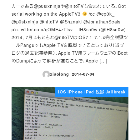
カーである@p0sixninjaや@nitoTVも含まれている。Got
serial working on the AppleTV3
/cc @ep0k_
@p0sixninja @nitoTV @Shznakl @JonathanSeals
pic.twitter.com/qOME4zTisv— iH8sn0w (@iH8sn0w)
2014, 7月 4もともと@nitoTVはiOS7.1-7.1.x完全脱獄ツ
ールPanguでもApple TVを脱獄できるとしており（当ブ
ログの過去記事参照）、Apple TV用ファームウェアのiBoot
のDumpによって解析が進むことで、Apple […]
xiaolong
2014-07-04
投稿日
iOS iPhone iPad 脱獄 Jailbreak