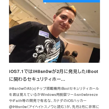
iOS7.1ではiH8sn0wが2月に発見したiBoot
に関わるセキュリティホー…
iH8sn0wのA5(x)チップ搭載機用iBootセキュリティホール
を君は覚えているかWindows用脱獄ツールsn0wbreeze
やiFaith等の開発で有名な、カナダのiOSハッカー
@iH8sn0w（アイヘイトスノウと読む）が、先月2月に非常に