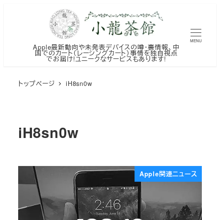
メ
イ
ン
MENU
Apple最新動向や未発表デバイスの噂・裏情報、中
コ
国でのカート（レーシングカート）事情を独自視点
でお届け!ユニークなサービスもあります!
ン
テ
トップページ
iH8sn0w
ン
ツ
へ
iH8sn0w
移
動
Apple関連ニュース