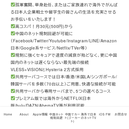
孤軍奮闘、単身赴任、またはご家族連れで海外でがんば
る日本人企業戦士や留学生の皆さんの生活を充実させる
お手伝いをいたします！
高コスパ！月30元(500円)から
中国のネット規制回避が可能に
（Facebook/Twitter/Youtube/Instagram/LINE/Amazon
日本/Google系サービス/Netflix/TVer等）
規制に強くセキュアで速度の減衰が殆どなく、更に中国
国内のネットは遅くならない最先端の接続
VLESS+VISIONとHysteria 2方式採用
共用サーバコースでは日本/香港/米国LA/シンガポール/
韓国サーバを多数（70台以上）ご用意、快適な接続が可能
共用サーバから専用サーバまで、5つの選べるコース
プレミアム版では海外からNETFLIX日本
版/hulu/DAZN/AbemaTV等が利用可能
Win/Mac/iOS/Android用公式専用アプリあり、サードパ
Home
About
Apple情報
中国ネット
中国でカー
海外で日本
iOS FW
お問合せ
規制回避
ト(ゴーカー
のネットTV
ーティ接続アプリではLinuxやAmazon Fire TV Stickでも
ト)
利用可能