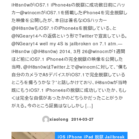
iH8sn0wがiOS7.1 iPhone4sの脱獄に成功数日前にハッ
カー@winocmがiOS7.1を搭載したiPhone4を完全脱獄し
た映像を公開したが、本日は著名なiOSハッカー
@iH8sn0wもiOS7.1のiPhone4sを脱獄している、と
@NGeary14への返信という形でTwitterで宣言している。
@NGeary14 well my 4S is jailbroken on 7.1 atm.—
iH8sn0w (@iH8sn0w) 2014, 3月 26@winocmが1週間
ほど前にiOS7.1 iPhone4の完全脱獄の映像を公開した
当時、@iH8sn0wはTwitter上で@winocmに対して、”僕も
自分のカメラでA5デバイスがiOS7.1で完全脱獄している
ところを撮ろうかな？”と話しかけており、iH8sn0wが当時
既にもうiOS7.1 iPhone4sの脱獄に成功していたか、もし
くは完全な自信があったかのどちらかだったことがうか
がえる。今のところ証拠はなししかし […]
xiaolong
2014-03-27
投稿日
iOS iPhone iPad 脱獄 Jailbreak