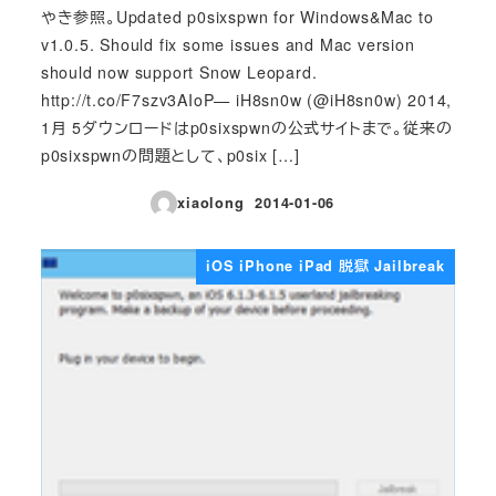
やき参照。Updated p0sixspwn for Windows&Mac to
v1.0.5. Should fix some issues and Mac version
should now support Snow Leopard.
http://t.co/F7szv3AIoP— iH8sn0w (@iH8sn0w) 2014,
1月 5ダウンロードはp0sixspwnの公式サイトまで。従来の
p0sixspwnの問題として、p0six […]
xiaolong
2014-01-06
投稿日
iOS iPhone iPad 脱獄 Jailbreak