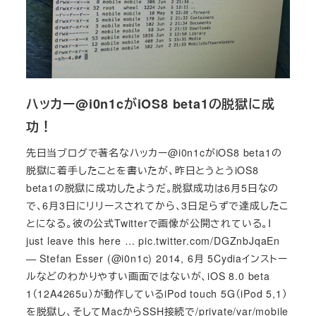
ハッカー@i0n1cがiOS8 beta1の脱獄に成
功！
先日当ブログで著名なハッカー@i0n1cがiOS8 beta1の
脱獄に着手したことを書いたが、昨日とうとうiOS8
beta1の脱獄に成功したようだ。脱獄成功は6月5日なの
で、6月3日にリリースされてから、3日足らずで達成したこ
とになる。彼の公式Twitterで画像が公開されている。I
just leave this here … pic.twitter.com/DGZnbJqaEn
— Stefan Esser (@i0n1c) 2014, 6月 5Cydiaインストー
ルなどのわかりやすい画面ではないが、iOS 8.0 beta
1（12A4265u）が動作しているiPod touch 5G（iPod 5,1）
を脱獄し、そしてMacからSSH接続で/private/var/mobile