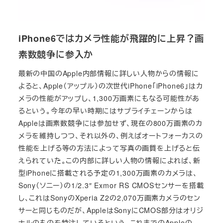
iPhone6ではカメラ性能が飛躍的に上昇？画
素数競争に参入か
最新の中国のApple内部情報に詳しい人物からの情報に
よると、Apple（アップル）の次世代iPhone「iPhone6」はカ
メラの性能がアップし、1,300万画素にもなる可能性があ
るという。今年の早い時期にはサプライチェーンからは
Appleは画素数競争には参加せず、現在の800万画素のカ
メラを維持しつつ、それ以外の、例えばオートフォーカスの
性能を上げる等の方法によって写真の画質を上げると伝
えられていた。この内部に詳しい人物の情報によれば、新
型iPhoneに搭載される予定の1,300万画素のカメラは、
Sony（ソニー）の1/2.3″ Exmor RS CMOSセンサーを搭載
し、これはSonyのXperia Z2の2,070万画素カメラのセン
サーと同じものだが、AppleはSonyにCMOS部分はオリジ
ナルのものを特注しているという。これまでのAppleの