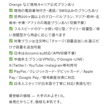
Orange など現地キャリア公式プランあり
現地の電話番号付き・通話／SMS込みのプランもあり
世界200ヶ国以上のグローバルプラン、アジア・欧州・北
南米・中東・アフリカの周遊プランあり（切替不要）
フルスピードのデータ使い切り型／デイリー容量型／使
い放題型から用途に応じて選べます
対象プランは注文時に「チャージ（容量追加）」を選ぶだ
けで容量を追加可能
日本はdocomo/au対応（APN切替不要）
中国本土プランはVPNなしでGoogle・LINE・
X（Twitter）・YouTube・Instagram等利用可
PayPal／クレジットカード・デビットカード／Apple
Pay／Google Pay／暗号資産決済に対応
日本人スタッフが日本語で丁寧に対応（英語も可）
最安級の価格 — 大手のおよそ1/3。
後発だからこそ、価格も本気です。