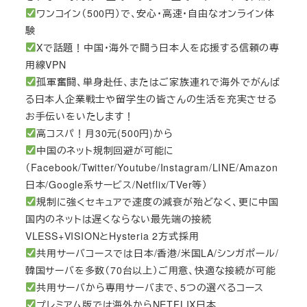
ワンコイン（500円）で、安心・高速・自由なオンライン体
験
Xで話題！中国・海外で闘う日本人を応援する信頼の専
用線VPN
孤軍奮闘、単身赴任、またはご家族連れで海外でがんば
る日本人企業戦士や留学生の皆さんの生活を充実させる
お手伝いをいたします！
高コスパ！月30元(500円)から
中国のネット規制回避が可能に
（Facebook/Twitter/Youtube/Instagram/LINE/Amazon
日本/Google系サービス/Netflix/TVer等）
規制に強くセキュアで速度の減衰が殆どなく、更に中国
国内のネットは遅くならない最先端の接続
VLESS+VISIONとHysteria 2方式採用
共用サーバコースでは日本/香港/米国LA/シンガポール/
韓国サーバを多数（70台以上）ご用意、快適な接続が可能
共用サーバから専用サーバまで、5つの選べるコース
プレミアム版では海外からNETFLIX日本