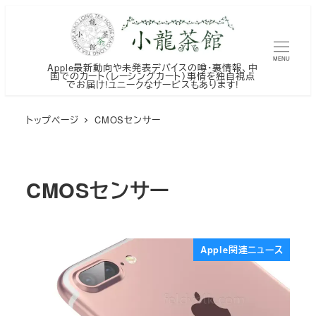
メ
イ
ン
MENU
Apple最新動向や未発表デバイスの噂・裏情報、中
コ
国でのカート（レーシングカート）事情を独自視点
でお届け!ユニークなサービスもあります!
ン
テ
トップページ
CMOSセンサー
ン
ツ
へ
CMOSセンサー
移
動
Apple関連ニュース