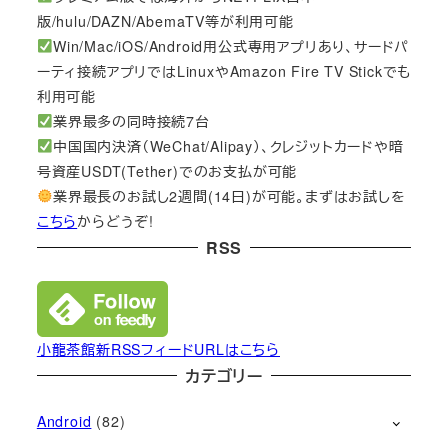
版/hulu/DAZN/AbemaTV等が利用可能
Win/Mac/iOS/Android用公式専用アプリあり、サードパ
ーティ接続アプリではLinuxやAmazon Fire TV Stickでも
利用可能
業界最多の同時接続7台
中国国内決済（WeChat/Alipay）、クレジットカードや暗
号資産USDT(Tether)でのお支払が可能
業界最長のお試し2週間(14日)が可能。まずはお試しを
こちら
からどうぞ!
RSS
小龍茶館新RSSフィードURLはこちら
カテゴリー
Android
(82)