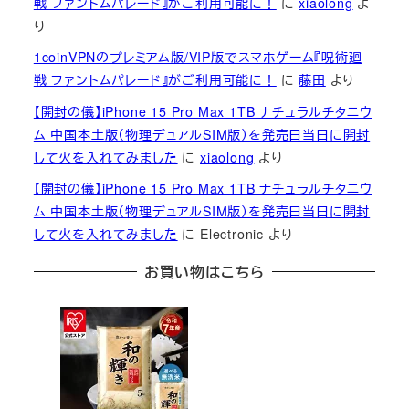
戦 ファントムパレード』がご利用可能に！
に
xiaolong
よ
り
1coinVPNのプレミアム版/VIP版でスマホゲーム『呪術廻
戦 ファントムパレード』がご利用可能に！
に
藤田
より
【開封の儀】iPhone 15 Pro Max 1TB ナチュラルチタニウ
ム 中国本土版（物理デュアルSIM版）を発売日当日に開封
して火を入れてみました
に
xiaolong
より
【開封の儀】iPhone 15 Pro Max 1TB ナチュラルチタニウ
ム 中国本土版（物理デュアルSIM版）を発売日当日に開封
して火を入れてみました
に
Electronic
より
お買い物はこちら