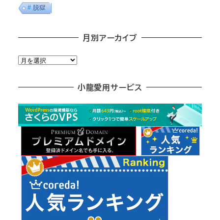
脱獄
月別アーカイブ
月
別
ア
小龍愛用サービス
ー
カ
イ
ブ