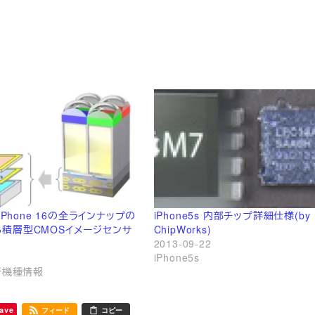
のiPhone 16の全ラインナップの
iPhone5s 内部チップ詳細仕様(by
積層型CMOSイメージセンサ
ChipWorks)
2013-09-22
iPhone5s
表新機種情報
ave
フィード
コピー