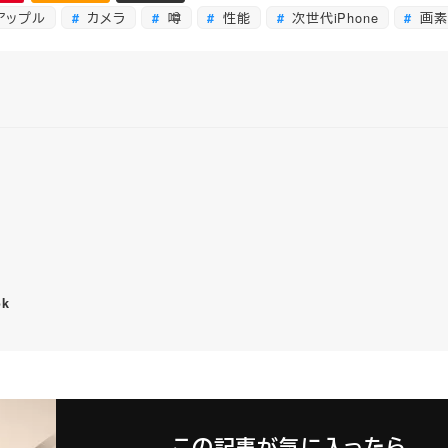
アップル
カメラ
噂
性能
次世代iPhone
画素
ok
この記事が気に入ったら