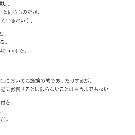
搭載し、
ンサーと同じものだが、
しているという。
と、
る。
42 mm) で、
現在においても議論の的であったりするが、
能に影響するとは限らないことは言うまでもない。
付き、
、
だ。