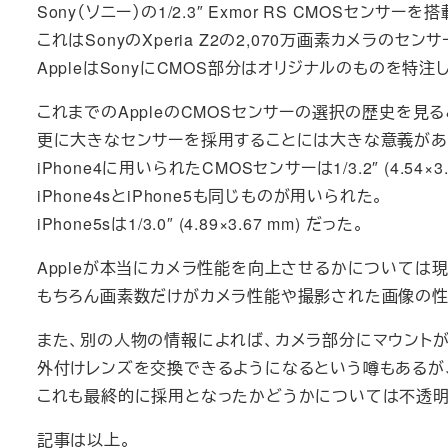
Sony（ソニー）の1/2.3″ Exmor RS CMOSセンサーを
これはSonyのXperia Z2の2,070万画素カメラのセ
AppleはSonyにCMOS部分はオリジナルのものを特注
これまでのAppleのCMOSセンサーの選択の歴史を見る
更に大きなセンサーを採用することには大きな意義があ
iPhone4に用いられたCMOSセンサーは1/3.2″ (4.54×3.
iPhone4sとiPhone5も同じものが用いられた。
iPhone5sは1/3.0″ (4.89×3.67 mm) だった。
Appleが本当にカメラ性能を向上させるかについては
もちろん画素数だけがカメラ性能や撮影された画像の性
また、別の人物の情報によれば、カメラ部分にマウントが
外付けレンズを交換できるようになるという噂もあるが
これも最終的に採用となったかどうかについては不透明
記事は以上。