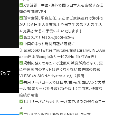
Xで話題！中国・海外で闘う日本人を応援する信
頼の専用線VPN
孤軍奮闘、単身赴任、またはご家族連れで海外で
がんばる日本人企業戦士や留学生の皆さんの生活
を充実させるお手伝いをいたします！
高コスパ！月30元(500円)から
中国のネット規制回避が可能に
（Facebook/Twitter/Youtube/Instagram/LINE/Am
azon日本/Google系サービス/Netflix/TVer等）
規制に強くセキュアで速度の減衰が殆どなく、更
に中国国内のネットは遅くならない最先端の接続
のバッテ
VLESS+VISIONとHysteria 2方式採用
共用サーバコースでは日本/香港/米国LA/シンガポ
ール/韓国サーバを多数（70台以上）ご用意、快適な
接続が可能
共用サーバから専用サーバまで、5つの選べるコー
ス
プレミアム版では海外からNETFLIX日本