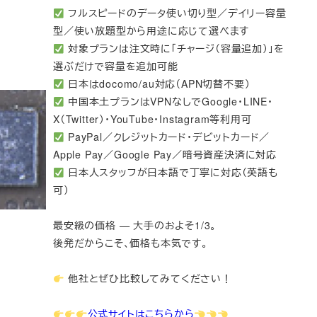
フルスピードのデータ使い切り型／デイリー容量
型／使い放題型から用途に応じて選べます
対象プランは注文時に「チャージ（容量追加）」を
選ぶだけで容量を追加可能
日本はdocomo/au対応（APN切替不要）
中国本土プランはVPNなしでGoogle・LINE・
X（Twitter）・YouTube・Instagram等利用可
PayPal／クレジットカード・デビットカード／
Apple Pay／Google Pay／暗号資産決済に対応
日本人スタッフが日本語で丁寧に対応（英語も
可）
最安級の価格 — 大手のおよそ1/3。
後発だからこそ、価格も本気です。
他社とぜひ比較してみてください！
公式サイトはこちらから