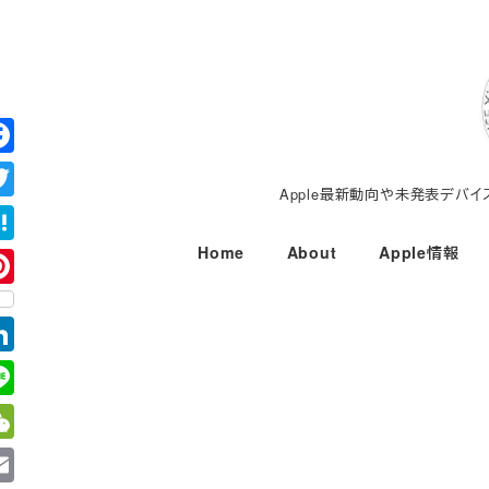
メ
イ
ン
コ
ン
テ
Apple最新動向や未発表デバ
ン
ツ
Home
About
Apple情報
へ
移
動