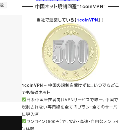
数
中国ネット規制回避”1coinVPN”
当社で運営している【
1coinVPN
】！
1coinVPN – 中国の規制を受けずに、いつでもどこ
でも快適ネット
日系中国滞在者向けVPNサービスで唯一、中国で
規制されない専用線を全てのプラン・全てのサーバ
に導入済
ワンコイン（500円）で、安心・高速・自由なオンライ
ン体験