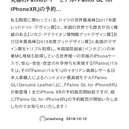
iPhoneXR』の予約…
私も開発に関わっている、ドイツの世界最高峰【2017年度
レッドドット・デザイン賞】と、米国の世界でも歴史が古く権
威のある【シカゴ・アテナイオン博物館グッドデザイン賞】及
び日本最高峰【2015年度グッドデザイン賞】と各国のデザ
イン賞をトリプル取得し、米国国防総省（ペンタゴン）の米
軍MIL規格も取得している世界唯一の究極のiPhoneケー
スで、安心・安全・安定の片手持ちを実現する『Palmo(パル
モ)』。その『Palmo（パルモ）』のイタリアン高級レザー＆日
本人革職人によるハンドメイド最高級モデル『Palmo
GL（Genuine Leather）』に、『Palmo GL for iPhoneXR』
が新登場！まだiPhone XRの予約販売開始前ですが、既
に『Palmo GL for iPhoneXR』の予約販売が開始いたしま
したのでお知らせいたします！
xiaolong
2018-10-12
投稿日