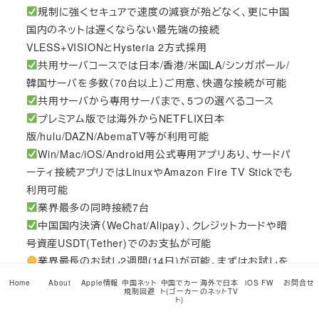
規制に強くセキュアで速度の減衰が殆どなく、更に中国
国内のネットは遅くならない最先端の接続
VLESS+VISIONとHysteria 2方式採用
共用サーバコースでは日本/香港/米国LA/シンガポール/
韓国サーバを多数（70台以上）ご用意、快適な接続が可能
共用サーバから専用サーバまで、5つの選べるコース
プレミアム版では海外からNETFLIX日本
版/hulu/DAZN/AbemaTV等が利用可能
Win/Mac/iOS/Android用公式専用アプリあり、サードパ
ーティ接続アプリではLinuxやAmazon Fire TV Stickでも
利用可能
業界最多の同時接続7台
中国国内決済（WeChat/Alipay）、クレジットカードや暗
号資産USDT(Tether)でのお支払が可能
業界最長のお試し2週間(14日)が可能。まずはお試しを
こちら
からどうぞ!
Home
About
Apple情報
中国ネット
中国でカー
海外で日本
iOS FW
お問合せ
規制回避
ト(ゴーカー
のネットTV
RSS
ト)