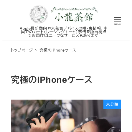
メ
イ
ン
MENU
Apple最新動向や未発表デバイスの噂・裏情報、中
コ
国でのカート（レーシングカート）事情を独自視点
でお届け!ユニークなサービスもあります!
ン
テ
トップページ
究極のiPhoneケース
ン
ツ
へ
究極のiPhoneケース
移
動
未分類