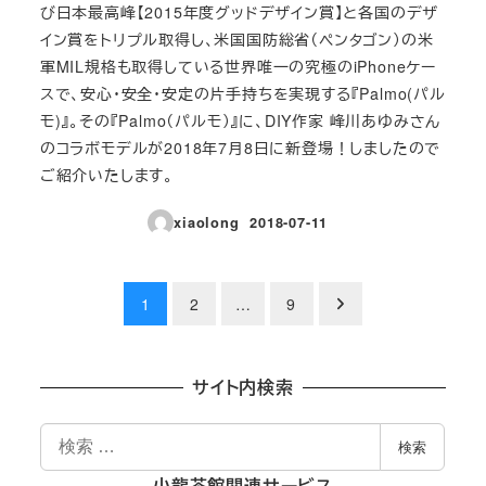
び日本最高峰【2015年度グッドデザイン賞】と各国のデザ
イン賞をトリプル取得し、米国国防総省（ペンタゴン）の米
軍MIL規格も取得している世界唯一の究極のiPhoneケー
スで、安心・安全・安定の片手持ちを実現する『Palmo(パル
モ)』。その『Palmo（パルモ）』に、DIY作家 峰川あゆみさん
のコラボモデルが2018年7月8日に新登場！しましたので
ご紹介いたします。
xiaolong
2018-07-11
投稿日
投
1
2
…
9
稿
の
サイト内検索
ペ
検
検索
索
ー
小龍茶館関連サービス