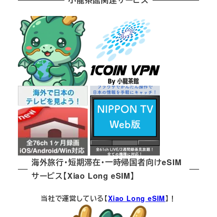
ジ
送
り
海外旅行・短期滞在・一時帰国者向けeSIM
サービス【Xiao Long eSIM】
当社で運営している【
Xiao Long eSIM
】！