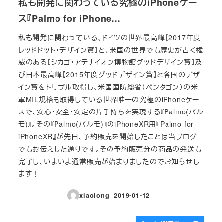
私も開発に関わっている究極のiPhoneケー
ス『Palmo for iPhone…
私も開発に関わっている、ドイツの世界最高峰【2017年度
レッドドット・デザイン賞】と、米国の世界でも歴史が古く権
威のある【シカゴ・アテナイオン博物館グッドデザイン賞】及
び日本最高峰【2015年度グッドデザイン賞】と各国のデザ
イン賞をトリプル取得し、米国国防総省（ペンタゴン）の米
軍MIL規格も取得している世界唯一の究極のiPhoneケー
スで、安心・安全・安定の片手持ちを実現する『Palmo(パル
モ)』。その『Palmo(パルモ)』のiPhoneXR用『Palmo for
iPhoneXR』が先日、予約販売を開始したことは当ブログ
でもお伝えした通りです。その予約販売分の商品の発送も
完了し、いよいよ通常販売が始まりましたのでお知らせし
ます！
xiaolong
2019-01-12
投稿日