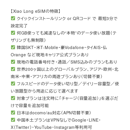
【Xiao Long eSIMの特徴】
クイックインストールリンク or QRコード で 最短3分で
設定完了
何GB使っても減速なしの“本物”のデータ使い放題（テ
ザリングも無制限）
韓国SKT・米T-Mobile・豪Vodafone・タイAIS・仏
Orange など現地キャリア公式プランあり
現地の電話番号付き・通話／SMS込みのプランもあり
世界200ヶ国以上のグローバルプラン、アジア・欧州・北
南米・中東・アフリカの周遊プランあり（切替不要）
フルスピードのデータ使い切り型／デイリー容量型／使
い放題型から用途に応じて選べます
対象プランは注文時に「チャージ（容量追加）」を選ぶだ
けで容量を追加可能
日本はdocomo/au対応（APN切替不要）
中国本土プランはVPNなしでGoogle・LINE・
X（Twitter）・YouTube・Instagram等利用可