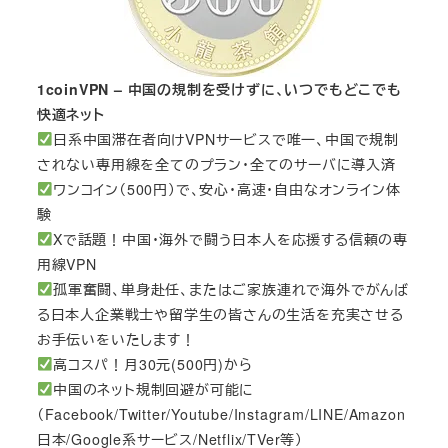
1coinVPN – 中国の規制を受けずに、いつでもどこでも
快適ネット
日系中国滞在者向けVPNサービスで唯一、中国で規制
されない専用線を全てのプラン・全てのサーバに導入済
ワンコイン（500円）で、安心・高速・自由なオンライン体
験
Xで話題！中国・海外で闘う日本人を応援する信頼の専
用線VPN
孤軍奮闘、単身赴任、またはご家族連れで海外でがんば
る日本人企業戦士や留学生の皆さんの生活を充実させる
お手伝いをいたします！
高コスパ！月30元(500円)から
中国のネット規制回避が可能に
（Facebook/Twitter/Youtube/Instagram/LINE/Amazon
日本/Google系サービス/Netflix/TVer等）