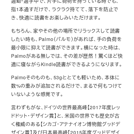
通勤・通学中で、片手に荷物を持っている時でも、
指1本通すだけで、ラクラク持てて、落下を防止で
き、快適に読書をお楽しみいただけます。
もちろん、家やその他の場所でリラックスして読書
したい時も、Palmo（パルモ）があれば、手の負荷を
最小限に抑えて読書ができます。横になった時は、
Palmoがある無しでは、その差が歴然！驚くほど快
適に寝ながらKindle読書ができるようになります。
Palmoそのものも、53gととても軽いため、本体に
数%の重みが追加されるだけで、まるで何もつけて
いないような感覚です。
言わずもがな、ドイツの世界最高峰【2017年度レッ
ドドット・デザイン賞】と、米国の世界でも歴史が古
く権威のある【シカゴ・アテナイオン博物館グッドデ
ザイン賞】及び日本最高峰【2015年度グッドデザイ