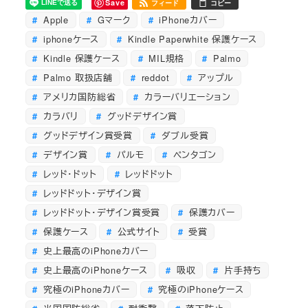
Save
フィード
コピー
Apple
Gマーク
iPhoneカバー
iphoneケース
Kindle Paperwhite 保護ケース
Kindle 保護ケース
MIL規格
Palmo
Palmo 取扱店舗
reddot
アップル
アメリカ国防総省
カラーバリエーション
カラバリ
グッドデザイン賞
グッドデザイン賞受賞
ダブル受賞
デザイン賞
パルモ
ペンタゴン
レッド・ドット
レッドドット
レッドドット・デザイン賞
レッドドット・デザイン賞受賞
保護カバー
保護ケース
公式サイト
受賞
史上最高のiPhoneカバー
史上最高のiPhoneケース
吸収
片手持ち
究極のiPhoneカバー
究極のiPhoneケース