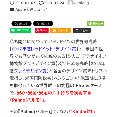
2019-01-05
2019-01-24
xiaolong
投稿日
更新日
著
カテゴリー
Apple関連ニュース
者
Save
フィード
コピー
私も開発に関わっている、ドイツの世界最高峰
【
2017年度レッドドット・デザイン賞
】と、米国の世
界でも歴史が古く権威のある【シカゴ・アテナイオン
博物館グッドデザイン賞】及び日本最高峰【2015年
度
グッドデザイン賞
】と各国のデザイン賞をトリプル
取得し、米国国防総省（ペンタゴン）の米軍MIL規格
も取得している
世界唯一の究極のiPhoneケース
で、
安心・安全・安定の片手持ちを実現する
『Palmo(パルモ)』
。
その
『Palmo(パルモ)』
に、なんと
Kindle対応