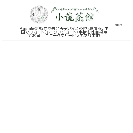
メ
イ
ン
MENU
Apple最新動向や未発表デバイスの噂・裏情報、中
コ
国でのカート（レーシングカート）事情を独自視点
でお届け!ユニークなサービスもあります!
ン
テ
ン
ツ
へ
移
動