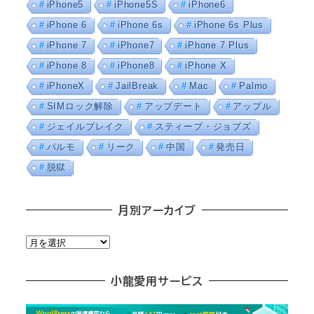
iPhone5
iPhone5S
iPhone6
iPhone 6
iPhone 6s
iPhone 6s Plus
iPhone 7
iPhone7
iPhone 7 Plus
iPhone 8
iPhone8
iPhone X
iPhoneX
JailBreak
Mac
Palmo
SIMロック解除
アップデート
アップル
ジェイルブレイク
スティーブ・ジョブズ
パルモ
リーク
中国
発売日
脱獄
月別アーカイブ
月
別
ア
小龍愛用サービス
ー
カ