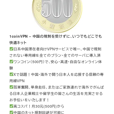
1coinVPN – 中国の規制を受けずに、いつでもどこでも
快適ネット
日系中国滞在者向けVPNサービスで唯一、中国で規制
されない専用線を全てのプラン・全てのサーバに導入済
ワンコイン（500円）で、安心・高速・自由なオンライン体
験
Xで話題！中国・海外で闘う日本人を応援する信頼の専
用線VPN
孤軍奮闘、単身赴任、またはご家族連れで海外でがんば
る日本人企業戦士や留学生の皆さんの生活を充実させる
お手伝いをいたします！
高コスパ！月30元(500円)から
中国のネット規制回避が可能に