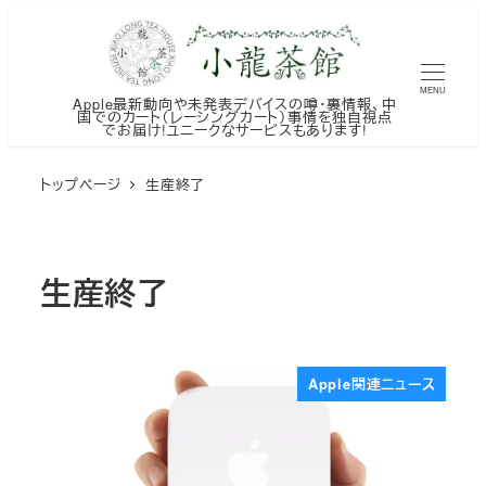
メ
イ
ン
MENU
Apple最新動向や未発表デバイスの噂・裏情報、中
コ
国でのカート（レーシングカート）事情を独自視点
でお届け!ユニークなサービスもあります!
ン
テ
トップページ
生産終了
ン
ツ
へ
生産終了
移
動
Apple関連ニュース