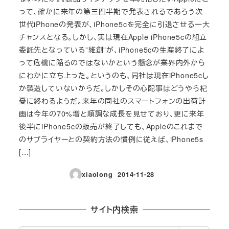
って、確かに来年の第三四半期で発表されるであろう次
世代iPhoneの発表が、iPhone5cを完全に引退させる一大
チャンスとなる。しかし、実は現在Apple iPhone5cの組立
委託先となっている”維創”が、iPhone5cの生産終了によ
って危機に陥るのではないかという懸念が業界内外から
にわかに立ち上った。というのも、同社は現在iPhone5cし
か製造していないからだ。しかしその心配事はどうやら杞
憂に終わるようだ。来年の同社のスマートフォンの出荷計
画は今年の70%増と順調な成長を見せており、更に来年
後半にiPhone5cの販売が終了しても、Appleのこれまで
のサプライヤーとの契約方法の慣例に従えば、iPhone5s
[…]
xiaolong
2014-11-28
投稿日
サイト内検索