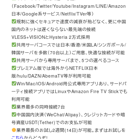
（Facebook/Twitter/Youtube/Instagram/LINE/Amazon
日本/Google系サービス/Netflix/TVer等）
規制に強くセキュアで速度の減衰が殆どなく、更に中国
国内のネットは遅くならない最先端の接続
VLESS+VISIONとHysteria 2方式採用
共用サーバコースでは日本/香港/米国LA/シンガポール/
韓国サーバを多数（70台以上）ご用意、快適な接続が可能
共用サーバから専用サーバまで、5つの選べるコース
プレミアム版では海外からNETFLIX日本
版/hulu/DAZN/AbemaTV等が利用可能
Win/Mac/iOS/Android用公式専用アプリあり、サードパ
ーティ接続アプリではLinuxやAmazon Fire TV Stickでも
利用可能
業界最多の同時接続7台
中国国内決済（WeChat/Alipay）、クレジットカードや暗
号資産USDT(Tether)でのお支払が可能
業界最長のお試し2週間(14日)が可能。まずはお試しを
こちら
からどうぞ!