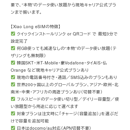
要で、“本物”のデータ使い放題から現地キャリア公式プラ
ンまで揃います。
【Xiao Long eSIMの特徴】
クイックインストールリンク or QRコード で 最短3分で
設定完了
何GB使っても減速なしの“本物”のデータ使い放題（テ
ザリングも無制限）
韓国SKT・米T-Mobile・豪Vodafone・タイAIS・仏
Orange など現地キャリア公式プランあり
現地の電話番号付き・通話／SMS込みのプランもあり
世界200ヶ国以上のグローバルプラン、アジア・欧州・北
南米・中東・アフリカの周遊プランあり（切替不要）
フルスピードのデータ使い切り型／デイリー容量型／使
い放題型から用途に応じて選べます
対象プランは注文時に「チャージ（容量追加）」を選ぶだ
けで容量を追加可能
日本はdocomo/au対応（APN切替不要）