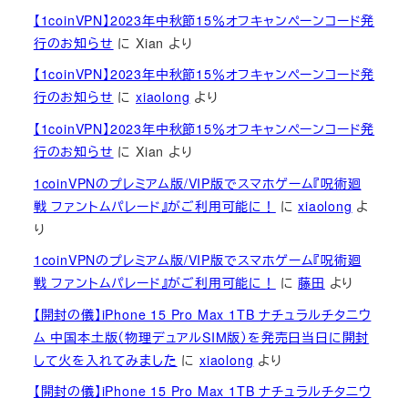
【1coinVPN】2023年中秋節15％オフキャンペーンコード発
行のお知らせ
に
Xian
より
【1coinVPN】2023年中秋節15％オフキャンペーンコード発
行のお知らせ
に
xiaolong
より
【1coinVPN】2023年中秋節15％オフキャンペーンコード発
行のお知らせ
に
Xian
より
1coinVPNのプレミアム版/VIP版でスマホゲーム『呪術廻
戦 ファントムパレード』がご利用可能に！
に
xiaolong
よ
り
1coinVPNのプレミアム版/VIP版でスマホゲーム『呪術廻
戦 ファントムパレード』がご利用可能に！
に
藤田
より
【開封の儀】iPhone 15 Pro Max 1TB ナチュラルチタニウ
ム 中国本土版（物理デュアルSIM版）を発売日当日に開封
して火を入れてみました
に
xiaolong
より
【開封の儀】iPhone 15 Pro Max 1TB ナチュラルチタニウ