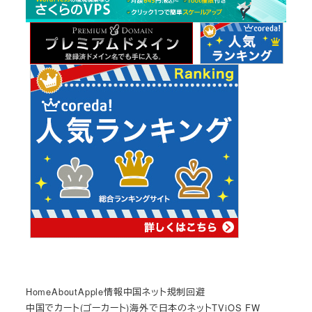
イ
ブ
Home
About
Apple情報
中国ネット規制回避
中国でカート(ゴーカート)
海外で日本のネットTV
iOS FW