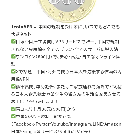
1coinVPN – 中国の規制を受けずに、いつでもどこでも
快適ネット
日系中国滞在者向けVPNサービスで唯一、中国で規制
されない専用線を全てのプラン・全てのサーバに導入済
ワンコイン（500円）で、安心・高速・自由なオンライン体
験
Xで話題！中国・海外で闘う日本人を応援する信頼の専
用線VPN
孤軍奮闘、単身赴任、またはご家族連れで海外でがんば
る日本人企業戦士や留学生の皆さんの生活を充実させる
お手伝いをいたします！
高コスパ！月30元(500円)から
中国のネット規制回避が可能に
（Facebook/Twitter/Youtube/Instagram/LINE/Amazon
日本/Google系サービス/Netflix/TVer等）