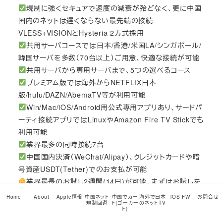
規制に強くセキュアで速度の減衰が殆どなく、更に中国
国内のネットは遅くならない最先端の接続
VLESS+VISIONとHysteria 2方式採用
共用サーバコースでは日本/香港/米国LA/シンガポール/
韓国サーバを多数（70台以上）ご用意、快適な接続が可能
共用サーバから専用サーバまで、5つの選べるコース
プレミアム版では海外からNETFLIX日本
版/hulu/DAZN/AbemaTV等が利用可能
Win/Mac/iOS/Android用公式専用アプリあり、サードパ
ーティ接続アプリではLinuxやAmazon Fire TV Stickでも
利用可能
業界最多の同時接続7台
中国国内決済（WeChat/Alipay）、クレジットカードや暗
号資産USDT(Tether)でのお支払が可能
業界最長のお試し2週間(14日)が可能。まずはお試しを
こちら
からどうぞ!
Home
About
Apple情報
中国ネット
中国でカー
海外で日本
iOS FW
お問合せ
規制回避
ト(ゴーカー
のネットTV
RSS
ト)