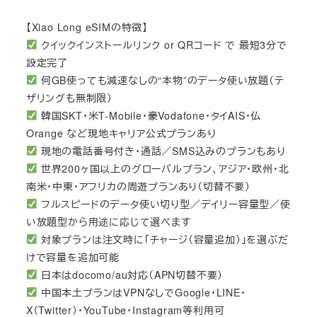
【Xiao Long eSIMの特徴】
クイックインストールリンク or QRコード で 最短3分で
設定完了
何GB使っても減速なしの“本物”のデータ使い放題（テ
ザリングも無制限）
韓国SKT・米T-Mobile・豪Vodafone・タイAIS・仏
Orange など現地キャリア公式プランあり
現地の電話番号付き・通話／SMS込みのプランもあり
世界200ヶ国以上のグローバルプラン、アジア・欧州・北
南米・中東・アフリカの周遊プランあり（切替不要）
フルスピードのデータ使い切り型／デイリー容量型／使
い放題型から用途に応じて選べます
対象プランは注文時に「チャージ（容量追加）」を選ぶだ
けで容量を追加可能
日本はdocomo/au対応（APN切替不要）
中国本土プランはVPNなしでGoogle・LINE・
X（Twitter）・YouTube・Instagram等利用可