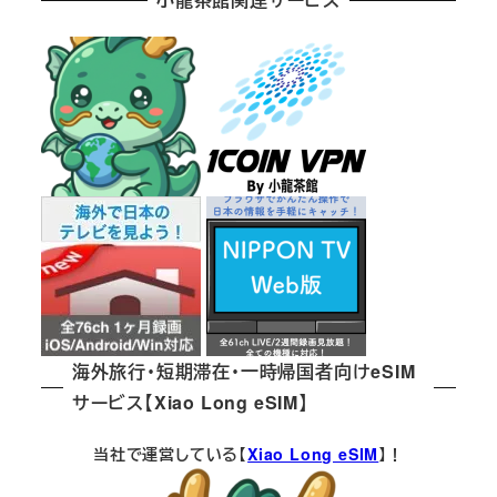
ジ
送
り
海外旅行・短期滞在・一時帰国者向けeSIM
サービス【Xiao Long eSIM】
当社で運営している【
Xiao Long eSIM
】！