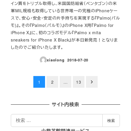
イン賞をトリプル取得し、米国国防総省（ペンタゴン）の米
軍MIL規格も取得している世界唯一の究極のiPhoneケー
スで、安心・安全・安定の片手持ちを実現する『Palmo(パル
モ)』。その『Palmo（パルモ）』のiPhone X用『Palmo for
iPhone X』に、初のコラボモデル『Palmo x mita
sneakers for iPhone X Black』が本日新発売！となりま
したのでご紹介いたします。
xiaolong
2018-07-20
投稿日
投
1
2
…
13
稿
の
サイト内検索
ペ
検
検索
索
ー
小龍茶館関連サービス