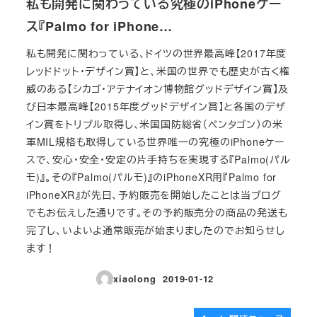
私も開発に関わっている究極のiPhoneケー
ス『Palmo for iPhone…
私も開発に関わっている、ドイツの世界最高峰【2017年度
レッドドット・デザイン賞】と、米国の世界でも歴史が古く権
威のある【シカゴ・アテナイオン博物館グッドデザイン賞】及
び日本最高峰【2015年度グッドデザイン賞】と各国のデザ
イン賞をトリプル取得し、米国国防総省（ペンタゴン）の米
軍MIL規格も取得している世界唯一の究極のiPhoneケー
スで、安心・安全・安定の片手持ちを実現する『Palmo(パル
モ)』。その『Palmo(パルモ)』のiPhoneXR用『Palmo for
iPhoneXR』が先日、予約販売を開始したことは当ブログ
でもお伝えした通りです。その予約販売分の商品の発送も
完了し、いよいよ通常販売が始まりましたのでお知らせし
ます！
xiaolong
2019-01-12
投稿日