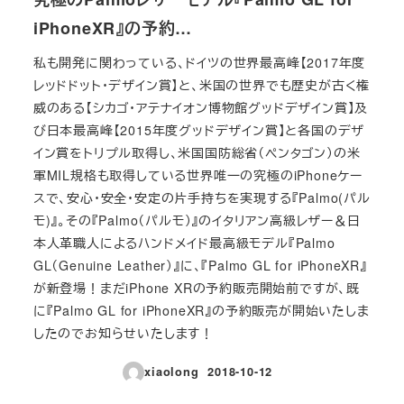
iPhoneXR』の予約…
私も開発に関わっている、ドイツの世界最高峰【2017年度
レッドドット・デザイン賞】と、米国の世界でも歴史が古く権
威のある【シカゴ・アテナイオン博物館グッドデザイン賞】及
び日本最高峰【2015年度グッドデザイン賞】と各国のデザ
イン賞をトリプル取得し、米国国防総省（ペンタゴン）の米
軍MIL規格も取得している世界唯一の究極のiPhoneケー
スで、安心・安全・安定の片手持ちを実現する『Palmo(パル
モ)』。その『Palmo（パルモ）』のイタリアン高級レザー＆日
本人革職人によるハンドメイド最高級モデル『Palmo
GL（Genuine Leather）』に、『Palmo GL for iPhoneXR』
が新登場！まだiPhone XRの予約販売開始前ですが、既
に『Palmo GL for iPhoneXR』の予約販売が開始いたしま
したのでお知らせいたします！
xiaolong
2018-10-12
投稿日