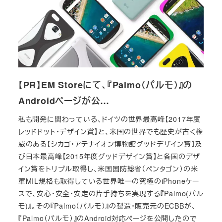
【PR】EM Storeにて、『Palmo（パルモ）』の
Androidページが公…
私も開発に関わっている、ドイツの世界最高峰【2017年度
レッドドット・デザイン賞】と、米国の世界でも歴史が古く権
威のある【シカゴ・アテナイオン博物館グッドデザイン賞】及
び日本最高峰【2015年度グッドデザイン賞】と各国のデザ
イン賞をトリプル取得し、米国国防総省（ペンタゴン）の米
軍MIL規格も取得している世界唯一の究極のiPhoneケー
スで、安心・安全・安定の片手持ちを実現する『Palmo(パル
モ)』。その『Palmo（パルモ）』の製造・販売元のECBBが、
『Palmo（パルモ）』のAndroid対応ページを公開したので