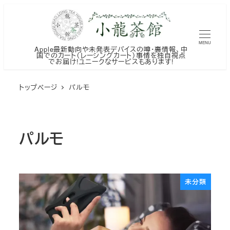
メ
イ
ン
MENU
Apple最新動向や未発表デバイスの噂・裏情報、中
コ
国でのカート（レーシングカート）事情を独自視点
でお届け!ユニークなサービスもあります!
ン
テ
トップページ
パルモ
ン
ツ
へ
パルモ
移
動
未分類