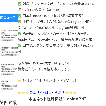
対象プランは注文時に「チャージ（容量追加）」を
選ぶだけで容量を追加可能
日本はdocomo/au対応（APN切替不要）
e関連ニュース
中国本土プランはVPNなしでGoogle・LINE・
X（Twitter）・YouTube・Instagram等利用可
PayPal／クレジットカード・デビットカード／
Apple Pay／Google Pay／暗号資産決済に対応
日本人スタッフが日本語で丁寧に対応（英語も
可）
最安級の価格 — 大手のおよそ1/3。
後発だからこそ、価格も本気です。
他社とぜひ比較してみてください！
公式サイトはこちらから
中国ネット規制回避”1coinVPN”
国が世界最