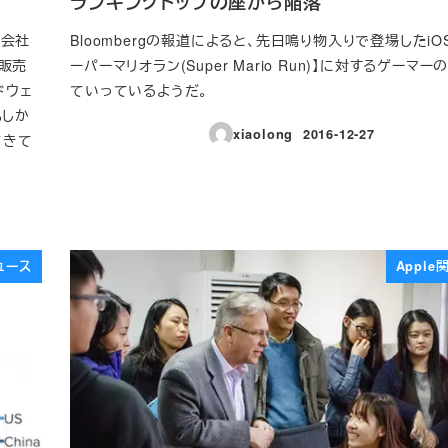
ランキングトップの座から陥落
、会社
Bloombergの報道によると、先日鳴り物入りで登場したiO
の販売
ーパーマリオラン(Super Mario Run)】に対するゲーマ
ドウェ
ていっているようだ。
もしか
xiaolong
2016-12-27
てきて
投稿日
ュース
Appl