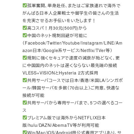
孤軍奮闘、単身赴任、またはご家族連れで海外で
がんばる日本人企業戦士や留学生の皆さんの生活
を充実させるお手伝いをいたします！
高コスパ！月30元(500円)から
中国のネット規制回避が可能に
（Facebook/Twitter/Youtube/Instagram/LINE/Am
azon日本/Google系サービス/Netflix/TVer等）
規制に強くセキュアで速度の減衰が殆どなく、更
に中国国内のネットは遅くならない最先端の接続
VLESS+VISIONとHysteria 2方式採用
共用サーバコースでは日本/香港/米国LA/シンガポ
ール/韓国サーバを多数（70台以上）ご用意、快適な
接続が可能
共用サーバから専用サーバまで、5つの選べるコー
ス
プレミアム版では海外からNETFLIX日本
版/hulu/DAZN/AbemaTV等が利用可能
Win/Mac/iOS/Android用公式専用アプリあり、サ