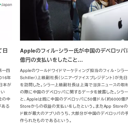
て日
Appleのフィル・シラー氏が中国のデベロッパに
億円の支払いをしたこと…
第一四
Appleのワールドワイドマーケティング担当のフィル・シラー（P
16年
Schiller）上級副社長（シニア・ヴァイスプレジデント）が
た日本が
を訪問した。シラー上級副社長は上海で澎湃ニュースの取
おい
の際に中国のデベロッパに関するデータを披露した。シラ
位の中
と、Appleは既に中国のデベロッパに50億ドル（約6000億円
がある
Storeからの収益の支払いをしたという。またApp Store
ド数が最大のアプリのうち、大部分が中国のデベロッパの
作られたものであるという。