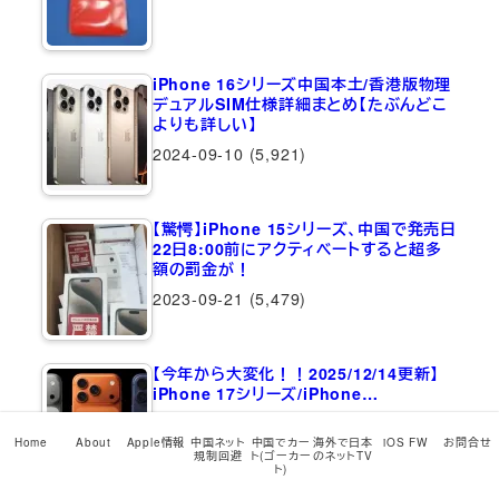
iPhone 16シリーズ中国本土/香港版物理
デュアルSIM仕様詳細まとめ【たぶんどこ
よりも詳しい】
2024-09-10
(5,921)
【驚愕】iPhone 15シリーズ、中国で発売日
22日8:00前にアクティベートすると超多
額の罰金が！
2023-09-21
(5,479)
【今年から大変化！！2025/12/14更新】
iPhone 17シリーズ/iPhone…
2025-09-10
(5,232)
Home
About
Apple情報
中国ネット
中国でカー
海外で日本
iOS FW
お問合せ
規制回避
ト(ゴーカー
のネットTV
ト)