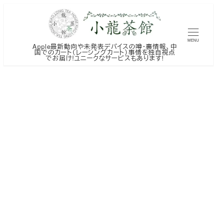
メ
イ
ン
MENU
Apple最新動向や未発表デバイスの噂・裏情報、中
コ
国でのカート（レーシングカート）事情を独自視点
でお届け!ユニークなサービスもあります!
ン
テ
ン
ツ
へ
移
動