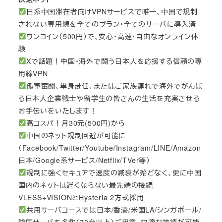
日系中国滞在者向けVPNサービスで唯一、中国で規制
されない専用線を全てのプラン・全てのサーバに導入済
ワンコイン（500円）で、安心・高速・自由なオンライン体
験
Xで話題！中国・海外で闘う日本人を応援する信頼の専
用線VPN
孤軍奮闘、単身赴任、またはご家族連れで海外でがんば
る日本人企業戦士や留学生の皆さんの生活を充実させる
お手伝いをいたします！
高コスパ！月30元(500円)から
中国のネット規制回避が可能に
（Facebook/Twitter/Youtube/Instagram/LINE/Amazon
日本/Google系サービス/Netflix/TVer等）
規制に強くセキュアで速度の減衰が殆どなく、更に中国
国内のネットは遅くならない最先端の接続
VLESS+VISIONとHysteria 2方式採用
共用サーバコースでは日本/香港/米国LA/シンガポール/
韓国サーバを多数（70台以上）ご用意、快適な接続が可能