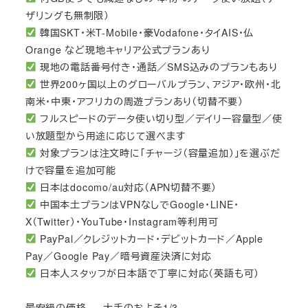
ザリングも無制限）
韓国SKT・米T-Mobile・豪Vodafone・タイAIS・仏
Orange など現地キャリア公式プランあり
現地の電話番号付き・通話／SMS込みのプランもあり
世界200ヶ国以上のグローバルプラン、アジア・欧州・北
南米・中東・アフリカの周遊プランあり（切替不要）
フルスピードのデータ使い切り型／デイリー容量型／使
い放題型から用途に応じて選べます
対象プランは注文時に「チャージ（容量追加）」を選ぶだ
けで容量を追加可能
日本はdocomo/au対応（APN切替不要）
中国本土プランはVPNなしでGoogle・LINE・
X（Twitter）・YouTube・Instagram等利用可
PayPal／クレジットカード・デビットカード／Apple
Pay／Google Pay／暗号資産決済に対応
日本人スタッフが日本語で丁寧に対応（英語も可）
最安級の価格 — 大手のおよそ1/3。