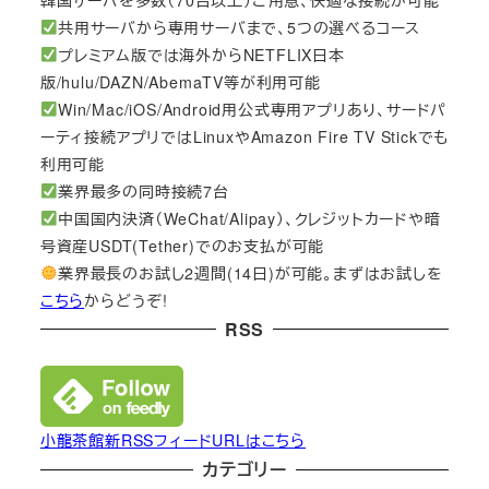
共用サーバから専用サーバまで、5つの選べるコース
プレミアム版では海外からNETFLIX日本
版/hulu/DAZN/AbemaTV等が利用可能
Win/Mac/iOS/Android用公式専用アプリあり、サードパ
ーティ接続アプリではLinuxやAmazon Fire TV Stickでも
利用可能
業界最多の同時接続7台
中国国内決済（WeChat/Alipay）、クレジットカードや暗
号資産USDT(Tether)でのお支払が可能
業界最長のお試し2週間(14日)が可能。まずはお試しを
こちら
からどうぞ!
RSS
小龍茶館新RSSフィードURLはこちら
カテゴリー