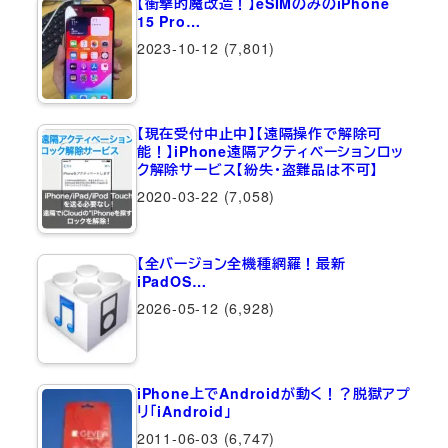
【衝撃的魔改造！】eSIMのみのiPhone
15 Pro…
2023-10-12
(7,801)
【現在受付中止中】【遠隔操作で解除可
能！】iPhone遠隔アクティベーションロッ
ク解除サービス【紛失・盗難品は不可】
2020-03-22
(7,058)
【全バージョン全機種網羅！最新
iPadOS…
2026-05-12
(6,928)
iPhone上でAndroidが動く！？脱獄アプ
リ「iAndroid」
2011-06-03
(6,747)