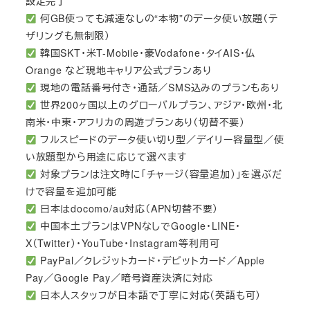
設定完了
何GB使っても減速なしの“本物”のデータ使い放題（テ
ザリングも無制限）
韓国SKT・米T-Mobile・豪Vodafone・タイAIS・仏
Orange など現地キャリア公式プランあり
現地の電話番号付き・通話／SMS込みのプランもあり
世界200ヶ国以上のグローバルプラン、アジア・欧州・北
南米・中東・アフリカの周遊プランあり（切替不要）
フルスピードのデータ使い切り型／デイリー容量型／使
い放題型から用途に応じて選べます
対象プランは注文時に「チャージ（容量追加）」を選ぶだ
けで容量を追加可能
日本はdocomo/au対応（APN切替不要）
中国本土プランはVPNなしでGoogle・LINE・
X（Twitter）・YouTube・Instagram等利用可
PayPal／クレジットカード・デビットカード／Apple
Pay／Google Pay／暗号資産決済に対応
日本人スタッフが日本語で丁寧に対応（英語も可）