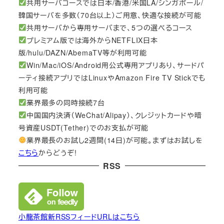
共用サーバコースでは日本/香港/米国LA/シンガポール/
韓国サーバを多数（70台以上）ご用意、快適な接続が可能
共用サーバから専用サーバまで、5つの選べるコース
プレミアム版では海外からNETFLIX日本
版/hulu/DAZN/AbemaTV等が利用可能
Win/Mac/iOS/Android用公式専用アプリあり、サードパ
ーティ接続アプリではLinuxやAmazon Fire TV Stickでも
利用可能
業界最多の同時接続7台
中国国内決済（WeChat/Alipay）、クレジットカードや暗
号資産USDT(Tether)でのお支払が可能
業界最長のお試し2週間(14日)が可能。まずはお試しを
こちら
からどうぞ!
RSS
小龍茶館新RSSフィードURLはこちら