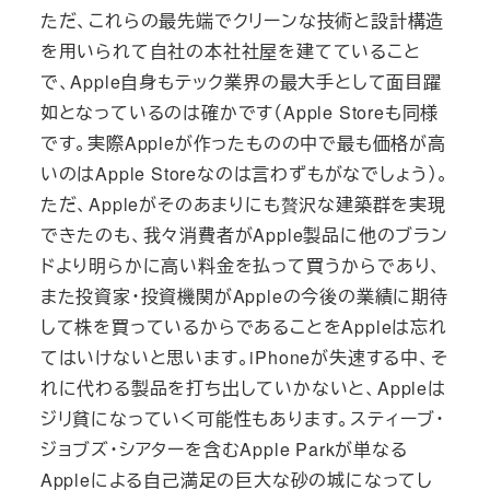
ただ、これらの最先端でクリーンな技術と設計構造
を用いられて自社の本社社屋を建てていること
で、Apple自身もテック業界の最大手として面目躍
如となっているのは確かです（Apple Storeも同様
です。実際Appleが作ったものの中で最も価格が高
いのはApple Storeなのは言わずもがなでしょう）。
ただ、Appleがそのあまりにも贅沢な建築群を実現
できたのも、我々消費者がApple製品に他のブラン
ドより明らかに高い料金を払って買うからであり、
また投資家・投資機関がAppleの今後の業績に期待
して株を買っているからであることをAppleは忘れ
てはいけないと思います。iPhoneが失速する中、そ
れに代わる製品を打ち出していかないと、Appleは
ジリ貧になっていく可能性もあります。スティーブ・
ジョブズ・シアターを含むApple Parkが単なる
Appleによる自己満足の巨大な砂の城になってし