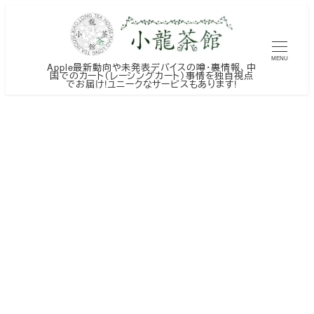
メ
イ
ン
MENU
Apple最新動向や未発表デバイスの噂・裏情報、中
コ
国でのカート（レーシングカート）事情を独自視点
でお届け!ユニークなサービスもあります!
ン
テ
ン
ツ
へ
移
動