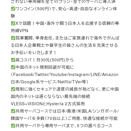
されない専用線を全てのプラン・全てのサーバに導入済
ワンコイン（500円）で、安心・高速・自由なオンライン体
験
Xで話題！中国・海外で闘う日本人を応援する信頼の専
用線VPN
孤軍奮闘、単身赴任、またはご家族連れで海外でがんば
る日本人企業戦士や留学生の皆さんの生活を充実させる
お手伝いをいたします！
高コスパ！月30元(500円)から
中国のネット規制回避が可能に
（Facebook/Twitter/Youtube/Instagram/LINE/Amazon
日本/Google系サービス/Netflix/TVer等）
規制に強くセキュアで速度の減衰が殆どなく、更に中国
国内のネットは遅くならない最先端の接続
VLESS+VISIONとHysteria 2方式採用
共用サーバコースでは日本/香港/米国LA/シンガポール/
韓国サーバを多数（70台以上）ご用意、快適な接続が可能
共用サーバから専用サーバまで、5つの選べるコース