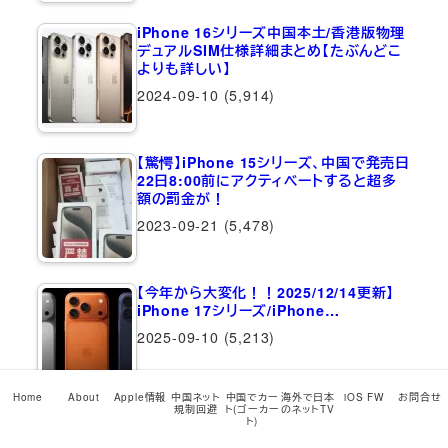
iPhone 16シリーズ中国本土/香港版物理
デュアルSIM仕様詳細まとめ【たぶんどこ
よりも詳しい】
2024-09-10
(5,914)
【驚愕】iPhone 15シリーズ、中国で発売日
22日8:00前にアクティベートすると超多
額の罰金が！
2023-09-21
(5,478)
【今年から大変化！！2025/12/14更新】
iPhone 17シリーズ/iPhone…
2025-09-10
(5,213)
Home
About
Apple情報
中国ネット
中国でカー
海外で日本
iOS FW
お問合せ
最近のコメント
規制回避
ト(ゴーカー
のネットTV
ト)