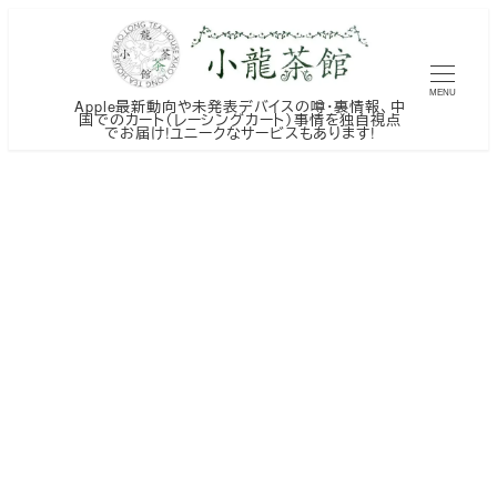
メ
イ
ン
MENU
Apple最新動向や未発表デバイスの噂・裏情報、中
コ
国でのカート（レーシングカート）事情を独自視点
でお届け!ユニークなサービスもあります!
ン
テ
ン
ツ
へ
移
動