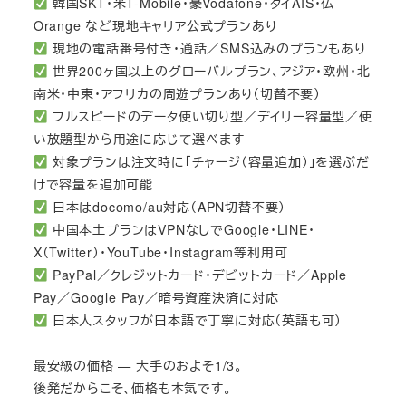
韓国SKT・米T-Mobile・豪Vodafone・タイAIS・仏
Orange など現地キャリア公式プランあり
現地の電話番号付き・通話／SMS込みのプランもあり
世界200ヶ国以上のグローバルプラン、アジア・欧州・北
南米・中東・アフリカの周遊プランあり（切替不要）
フルスピードのデータ使い切り型／デイリー容量型／使
い放題型から用途に応じて選べます
対象プランは注文時に「チャージ（容量追加）」を選ぶだ
けで容量を追加可能
日本はdocomo/au対応（APN切替不要）
中国本土プランはVPNなしでGoogle・LINE・
X（Twitter）・YouTube・Instagram等利用可
PayPal／クレジットカード・デビットカード／Apple
Pay／Google Pay／暗号資産決済に対応
日本人スタッフが日本語で丁寧に対応（英語も可）
最安級の価格 — 大手のおよそ1/3。
後発だからこそ、価格も本気です。