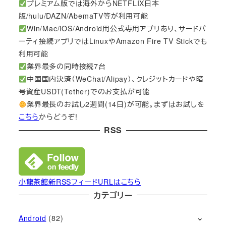
プレミアム版では海外からNETFLIX日本
版/hulu/DAZN/AbemaTV等が利用可能
Win/Mac/iOS/Android用公式専用アプリあり、サードパ
ーティ接続アプリではLinuxやAmazon Fire TV Stickでも
利用可能
業界最多の同時接続7台
中国国内決済（WeChat/Alipay）、クレジットカードや暗
号資産USDT(Tether)でのお支払が可能
業界最長のお試し2週間(14日)が可能。まずはお試しを
こちら
からどうぞ!
RSS
小龍茶館新RSSフィードURLはこちら
カテゴリー
Android
(82)