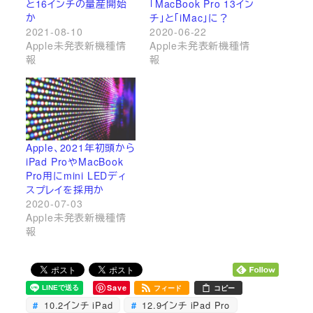
と16インチの量産開始
「MacBook Pro 13イン
か
チ」と「iMac」に？
2021-08-10
2020-06-22
Apple未発表新機種情
Apple未発表新機種情
報
報
Apple、2021年初頭から
iPad ProやMacBook
Pro用にmini LEDディ
スプレイを採用か
2020-07-03
Apple未発表新機種情
報
Save
フィード
コピー
10.2インチ iPad
12.9インチ iPad Pro