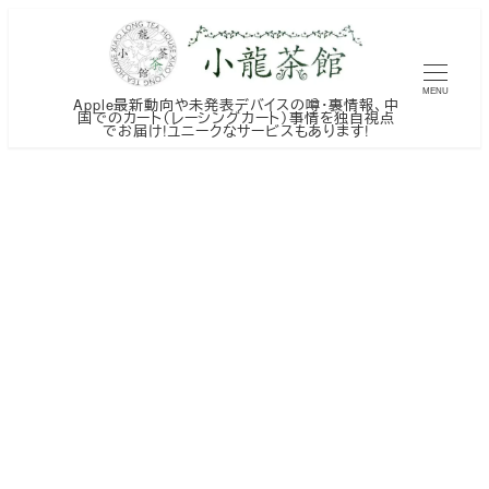
メ
イ
ン
MENU
Apple最新動向や未発表デバイスの噂・裏情報、中
コ
国でのカート（レーシングカート）事情を独自視点
でお届け!ユニークなサービスもあります!
ン
テ
ン
ツ
へ
移
動