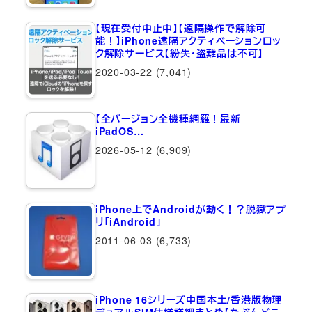
【現在受付中止中】【遠隔操作で解除可
能！】iPhone遠隔アクティベーションロッ
ク解除サービス【紛失・盗難品は不可】
2020-03-22
(7,041)
【全バージョン全機種網羅！最新
iPadOS…
2026-05-12
(6,909)
iPhone上でAndroidが動く！？脱獄アプ
リ「iAndroid」
2011-06-03
(6,733)
iPhone 16シリーズ中国本土/香港版物理
デュアルSIM仕様詳細まとめ【たぶんどこ