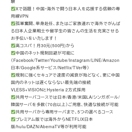
験
Xで話題！中国・海外で闘う日本人を応援する信頼の専
用線VPN
孤軍奮闘、単身赴任、またはご家族連れで海外でがんば
る日本人企業戦士や留学生の皆さんの生活を充実させる
お手伝いをいたします！
高コスパ！月30元(500円)から
中国のネット規制回避が可能に
（Facebook/Twitter/Youtube/Instagram/LINE/Amazon
日本/Google系サービス/Netflix/TVer等）
規制に強くセキュアで速度の減衰が殆どなく、更に中国
国内のネットは遅くならない最先端の接続
VLESS+VISIONとHysteria 2方式採用
共用サーバコースでは日本/香港/米国LA/シンガポール/
韓国サーバを多数（70台以上）ご用意、快適な接続が可能
共用サーバから専用サーバまで、5つの選べるコース
プレミアム版では海外からNETFLIX日本
版/hulu/DAZN/AbemaTV等が利用可能