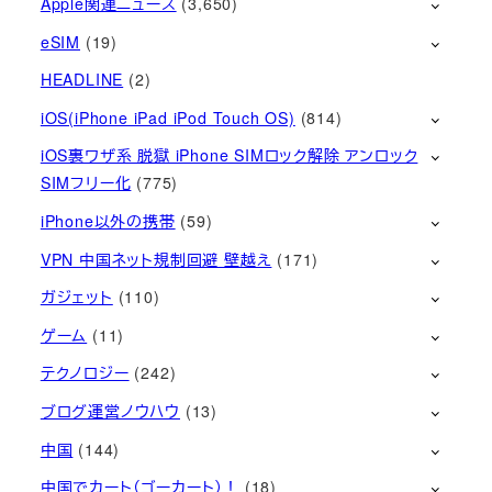
Apple関連ニュース
(3,650)
eSIM
(19)
HEADLINE
(2)
iOS(iPhone iPad iPod Touch OS)
(814)
iOS裏ワザ系 脱獄 iPhone SIMロック解除 アンロック
SIMフリー化
(775)
iPhone以外の携帯
(59)
VPN 中国ネット規制回避 壁越え
(171)
ガジェット
(110)
ゲーム
(11)
テクノロジー
(242)
ブログ運営ノウハウ
(13)
中国
(144)
中国でカート（ゴーカート）！
(18)