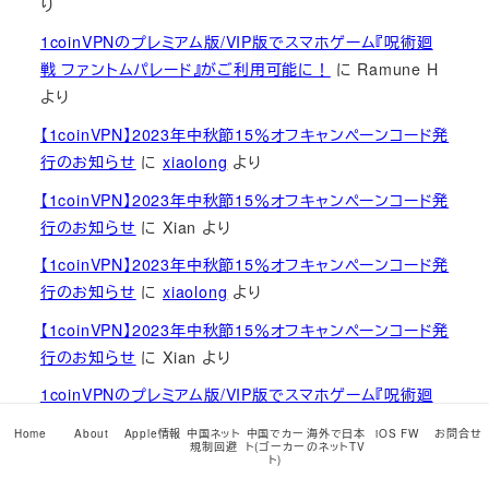
り
1coinVPNのプレミアム版/VIP版でスマホゲーム『呪術廻
戦 ファントムパレード』がご利用可能に！
に
Ramune H
より
【1coinVPN】2023年中秋節15％オフキャンペーンコード発
行のお知らせ
に
xiaolong
より
【1coinVPN】2023年中秋節15％オフキャンペーンコード発
行のお知らせ
に
Xian
より
【1coinVPN】2023年中秋節15％オフキャンペーンコード発
行のお知らせ
に
xiaolong
より
【1coinVPN】2023年中秋節15％オフキャンペーンコード発
行のお知らせ
に
Xian
より
1coinVPNのプレミアム版/VIP版でスマホゲーム『呪術廻
戦 ファントムパレード』がご利用可能に！
に
xiaolong
よ
Home
About
Apple情報
中国ネット
中国でカー
海外で日本
iOS FW
お問合せ
り
規制回避
ト(ゴーカー
のネットTV
ト)
1coinVPNのプレミアム版/VIP版でスマホゲーム『呪術廻