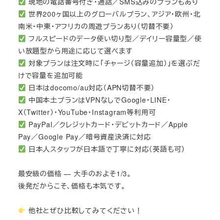
現地の電話番号付き・通話／SMS込みのプランもあり
世界200ヶ国以上のグローバルプラン、アジア・欧州・北
南米・中東・アフリカの周遊プランあり（切替不要）
フルスピードのデータ使い切り型／デイリー容量型／使
い放題型から用途に応じて選べます
対象プランは注文時に「チャージ（容量追加）」を選ぶだ
けで容量を追加可能
日本はdocomo/au対応（APN切替不要）
中国本土プランはVPNなしでGoogle・LINE・
X（Twitter）・YouTube・Instagram等利用可
PayPal／クレジットカード・デビットカード／Apple
Pay／Google Pay／暗号資産決済に対応
日本人スタッフが日本語で丁寧に対応（英語も可）
最安級の価格 — 大手のおよそ1/3。
後発だからこそ、価格も本気です。
他社とぜひ比較してみてください！