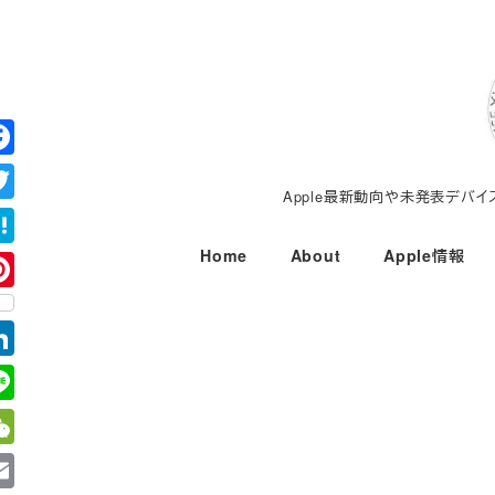
メ
イ
ン
コ
ン
テ
Apple最新動向や未発表デバ
ン
ツ
Home
About
Apple情報
へ
移
動