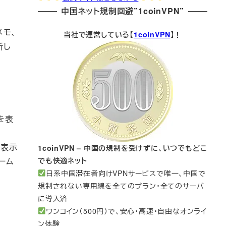
中国ネット規制回避”1coinVPN”
メモ、
当社で運営している【
1coinVPN
】！
新し
を表
を表示
1coinVPN – 中国の規制を受けずに、いつでもどこ
でも快適ネット
ーム
日系中国滞在者向けVPNサービスで唯一、中国で
規制されない専用線を全てのプラン・全てのサーバ
に導入済
ワンコイン（500円）で、安心・高速・自由なオンライ
ン体験