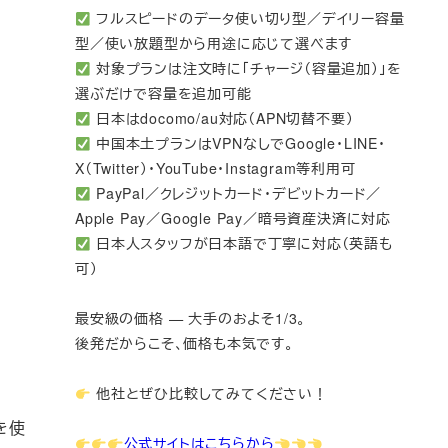
フルスピードのデータ使い切り型／デイリー容量
型／使い放題型から用途に応じて選べます
対象プランは注文時に「チャージ（容量追加）」を
選ぶだけで容量を追加可能
日本はdocomo/au対応（APN切替不要）
中国本土プランはVPNなしでGoogle・LINE・
X（Twitter）・YouTube・Instagram等利用可
PayPal／クレジットカード・デビットカード／
Apple Pay／Google Pay／暗号資産決済に対応
日本人スタッフが日本語で丁寧に対応（英語も
可）
。
最安級の価格 — 大手のおよそ1/3。
後発だからこそ、価格も本気です。
他社とぜひ比較してみてください！
を使
公式サイトはこちらから