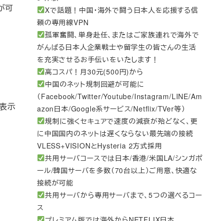
が可
Xで話題！中国・海外で闘う日本人を応援する信
頼の専用線VPN
孤軍奮闘、単身赴任、またはご家族連れで海外で
がんばる日本人企業戦士や留学生の皆さんの生活
を充実させるお手伝いをいたします！
高コスパ！月30元(500円)から
中国のネット規制回避が可能に
（Facebook/Twitter/Youtube/Instagram/LINE/Am
表示
azon日本/Google系サービス/Netflix/TVer等）
規制に強くセキュアで速度の減衰が殆どなく、更
に中国国内のネットは遅くならない最先端の接続
VLESS+VISIONとHysteria 2方式採用
共用サーバコースでは日本/香港/米国LA/シンガポ
ール/韓国サーバを多数（70台以上）ご用意、快適な
接続が可能
共用サーバから専用サーバまで、5つの選べるコー
ス
プレミアム版では海外からNETFLIX日本