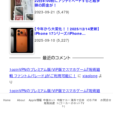
22日8:00前にアクティベートすると超多
額の罰金が！
2023-09-21
(5,479)
【今年から大変化！！2025/12/14更新】
iPhone 17シリーズ/iPhone…
2025-09-10
(5,227)
最近のコメント
1coinVPNのプレミアム版/VIP版でスマホゲーム『呪術廻
戦 ファントムパレード』がご利用可能に！
に
xiaolong
よ
り
1coinVPNのプレミアム版/VIP版でスマホゲーム『呪術廻
戦 ファントムパレード』がご利用可能に！
に
Ramune H
Home
About
Apple情報
中国ネット
中国でカー
海外で日本
iOS FW
お問合せ
より
規制回避
ト(ゴーカー
のネットTV
ト)
【1coinVPN】2023年中秋節15％オフキャンペーンコード発