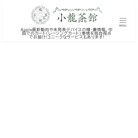
メ
イ
ン
MENU
Apple最新動向や未発表デバイスの噂・裏情報、中
コ
国でのカート（レーシングカート）事情を独自視点
でお届け!ユニークなサービスもあります!
ン
テ
ン
ツ
へ
移
動