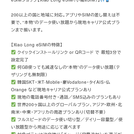
200以上の国と地域に対応。アプリやSIMの差し替えは不
要で、“本物”のデータ使い放題から現地キャリア公式プラ
ンまで揃います。
【Xiao Long eSIMの特徴】
クイックインストールリンク or QRコード で 最短3分で
設定完了
何GB使っても減速なしの“本物”のデータ使い放題（テ
ザリングも無制限）
韓国SKT・米T-Mobile・豪Vodafone・タイAIS・仏
Orange など現地キャリア公式プランあり
現地の電話番号付き・通話／SMS込みのプランもあり
世界200ヶ国以上のグローバルプラン、アジア・欧州・北
南米・中東・アフリカの周遊プランあり（切替不要）
フルスピードのデータ使い切り型／デイリー容量型／使
い放題型から用途に応じて選べます