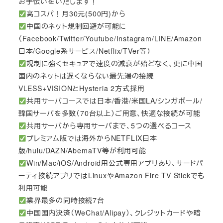
お手伝いをいたします！
高コスパ！月30元(500円)から
中国のネット規制回避が可能に
（Facebook/Twitter/Youtube/Instagram/LINE/Amazon
日本/Google系サービス/Netflix/TVer等）
規制に強くセキュアで速度の減衰が殆どなく、更に中国
国内のネットは遅くならない最先端の接続
VLESS+VISIONとHysteria 2方式採用
共用サーバコースでは日本/香港/米国LA/シンガポール/
韓国サーバを多数（70台以上）ご用意、快適な接続が可能
共用サーバから専用サーバまで、5つの選べるコース
プレミアム版では海外からNETFLIX日本
版/hulu/DAZN/AbemaTV等が利用可能
Win/Mac/iOS/Android用公式専用アプリあり、サードパ
ーティ接続アプリではLinuxやAmazon Fire TV Stickでも
利用可能
業界最多の同時接続7台
中国国内決済（WeChat/Alipay）、クレジットカードや暗