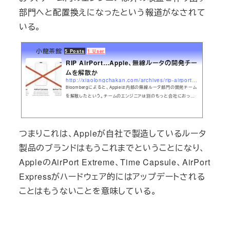
部門へと配置換えになったという報道がなされて
いる。
小龍茶館
5 Posts
1 User
RIP AirPort…Apple、無線ルータの開発チー
ムを解散か
http://xiaolongchakan.com/archives/rip-airport-apple、無線ルータの開発チームを解散か.html
Bloombergによると、Appleは内部の無線ルータ部門の開発チーム
を解散したという。チームのエンジニアは別のもっと会社におって
利益をもたらすプロジェクトに回された。つまりこれは、Appleが自
社で無線ルータ製品をリリースするのは終わりを迎えたということ
を意味するといっていいだろう。
つまりこれは、Appleが自社で製造しているルータ
製品のブランドはもうこれまでということになり、
AppleのAirPort Extreme、Time Capsule、AirPort
Expressがハードウェア的にはアップデートされる
ことはもうないことを意味している。