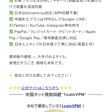
対象プランは注文時に「チャージ（容量追加）」を選ぶだ
けで容量を追加可能
日本はdocomo/au対応（APN切替不要）
中国本土プランはVPNなしでGoogle・LINE・
X（Twitter）・YouTube・Instagram等利用可
PayPal／クレジットカード・デビットカード／Apple
Pay／Google Pay／暗号資産決済に対応
日本人スタッフが日本語で丁寧に対応（英語も可）
最安級の価格 — 大手のおよそ1/3。
後発だからこそ、価格も本気です。
他社とぜひ比較してみてください！
公式サイトはこちらから
中国ネット規制回避”1coinVPN”
当社で運営している【
1coinVPN
】！