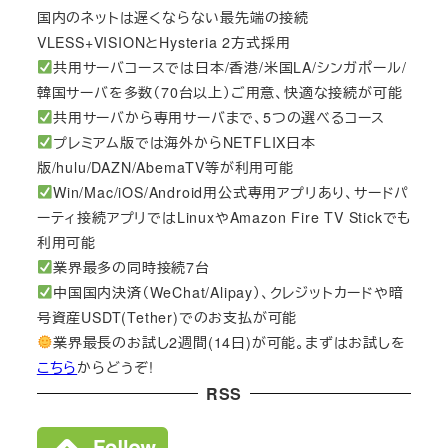
国内のネットは遅くならない最先端の接続
VLESS+VISIONとHysteria 2方式採用
共用サーバコースでは日本/香港/米国LA/シンガポール/
韓国サーバを多数（70台以上）ご用意、快適な接続が可能
共用サーバから専用サーバまで、5つの選べるコース
プレミアム版では海外からNETFLIX日本
版/hulu/DAZN/AbemaTV等が利用可能
Win/Mac/iOS/Android用公式専用アプリあり、サードパ
ーティ接続アプリではLinuxやAmazon Fire TV Stickでも
利用可能
業界最多の同時接続7台
中国国内決済（WeChat/Alipay）、クレジットカードや暗
号資産USDT(Tether)でのお支払が可能
業界最長のお試し2週間(14日)が可能。まずはお試しを
こちら
からどうぞ!
RSS