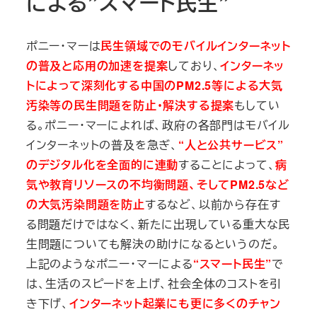
による”スマート民生”
ポニー・マーは
民生領域でのモバイルインターネット
の普及と応用の加速を提案
しており、
インターネッ
トによって深刻化する中国のPM2.5等による大気
汚染等の民生問題を防止・解決する提案
もしてい
る。ポニー・マーによれば、政府の各部門はモバイル
インターネットの普及を急ぎ、
“人と公共サービス”
のデジタル化を全面的に連動
することによって、
病
気や教育リソースの不均衡問題、そしてPM2.5など
の大気汚染問題を防止
するなど、以前から存在す
る問題だけではなく、新たに出現している重大な民
生問題についても解決の助けになるというのだ。
上記のようなポニー・マーによる
“スマート民生”
で
は、生活のスピードを上げ、社会全体のコストを引
き下げ、
インターネット起業にも更に多くのチャン