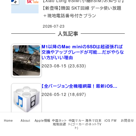
【Xiao Long eSIM（小龍eSIM）お知らせ】
【新登場】韓国 SKT回線 データ使い放題
＋現地電話番号付きプラン
2026-07-23
人気記事
M1以降のMac miniのSSDは超頑張れば
交換やアップグレードが可能…だがやらな
い方がいい理由
2023-08-15
(23,633)
【全バージョン全機種網羅！最新iOS…
2026-05-12
(18,697)
Home
About
Apple情報
中国ネット
中国でカー
海外で日本
iOS FW
お問合せ
規制回避
ト(ゴーカー
のネットTV
iPhone 15シリーズ中国本土/香港版物理
ト)
デュアルSIM仕様詳細まとめ【たぶんどこ