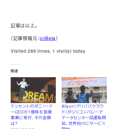
記事は以上。
（記事情報元：
cnBeta
）
Visited 286 times, 1 visit(s) today
関連
テンセントのポニー・マ
Aliyun（アリババクラウ
ーCEOが1億株を慈善
ド）がシリコンバレーで
事業に寄付、その金額
データセンター試運転開
は?
始、世界向けにサービス
2016-04-19
開始