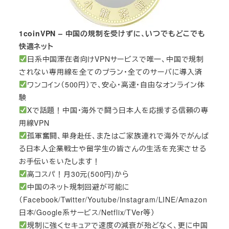
1coinVPN – 中国の規制を受けずに、いつでもどこでも
快適ネット
日系中国滞在者向けVPNサービスで唯一、中国で規制
されない専用線を全てのプラン・全てのサーバに導入済
ワンコイン（500円）で、安心・高速・自由なオンライン体
験
Xで話題！中国・海外で闘う日本人を応援する信頼の専
用線VPN
孤軍奮闘、単身赴任、またはご家族連れで海外でがんば
る日本人企業戦士や留学生の皆さんの生活を充実させる
お手伝いをいたします！
高コスパ！月30元(500円)から
中国のネット規制回避が可能に
（Facebook/Twitter/Youtube/Instagram/LINE/Amazon
日本/Google系サービス/Netflix/TVer等）
規制に強くセキュアで速度の減衰が殆どなく、更に中国