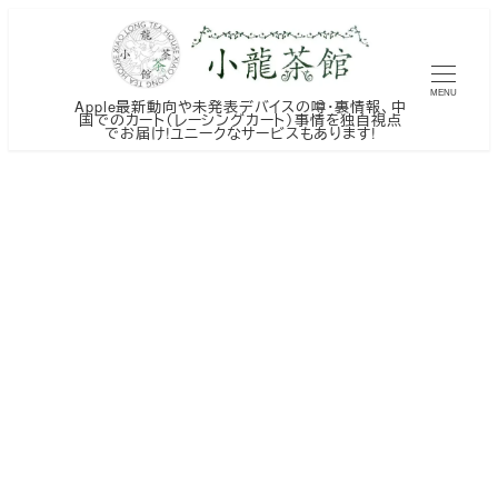
メ
イ
ン
MENU
Apple最新動向や未発表デバイスの噂・裏情報、中
コ
国でのカート（レーシングカート）事情を独自視点
でお届け!ユニークなサービスもあります!
ン
テ
ン
ツ
へ
移
動