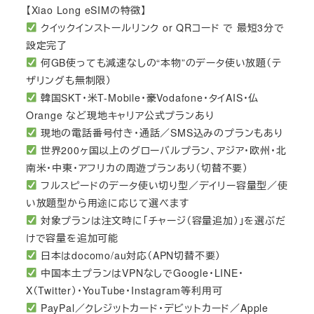
【Xiao Long eSIMの特徴】
クイックインストールリンク or QRコード で 最短3分で
設定完了
何GB使っても減速なしの“本物”のデータ使い放題（テ
ザリングも無制限）
韓国SKT・米T-Mobile・豪Vodafone・タイAIS・仏
Orange など現地キャリア公式プランあり
現地の電話番号付き・通話／SMS込みのプランもあり
世界200ヶ国以上のグローバルプラン、アジア・欧州・北
南米・中東・アフリカの周遊プランあり（切替不要）
フルスピードのデータ使い切り型／デイリー容量型／使
い放題型から用途に応じて選べます
対象プランは注文時に「チャージ（容量追加）」を選ぶだ
けで容量を追加可能
日本はdocomo/au対応（APN切替不要）
中国本土プランはVPNなしでGoogle・LINE・
X（Twitter）・YouTube・Instagram等利用可
PayPal／クレジットカード・デビットカード／Apple