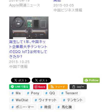
Apple関連ニュース
2015-03-05
中国ビジネス情報
誕生して1年、中国ネッ
ト企業最大手テンセント
の【QQ IoT】は何をして
きたか?
2015-10-25
中国IT情報
Save
フィード
コピー
Ma
Pony
QQ
Tencent
WeChat
ウィチャット
テンセント
ポニー・マー
微信
馬化騰