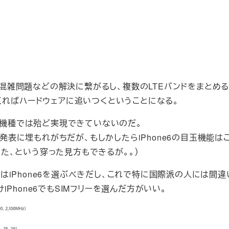
アの通話混雑問題などの解決に繋がるし、複数のLTEバンドをまとめる
くればハードウェアに追いつくということになる。
他の機種では殆ど実現できていないのだ。
新製品の発表に埋もれがちだが、もしかしたらiPhone6の目玉機能
だった、という穿った見方もできるが。。）
iPhone6を選ぶべきだし、これで特に国際派の人には間違
Phone6でもSIMフリーを選んだ方がいい。