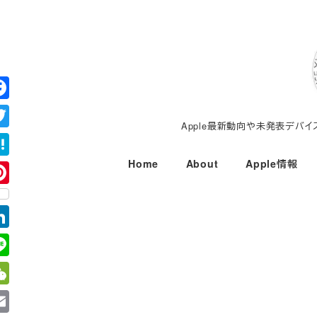
メ
イ
ン
コ
ン
テ
Apple最新動向や未発表デバ
ン
ツ
Home
About
Apple情報
へ
移
動