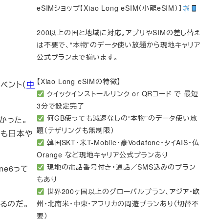
eSIMショップ【Xiao Long eSIM（小龍eSIM）】
200以上の国と地域に対応。アプリやSIMの差し替え
は不要で、“本物”のデータ使い放題から現地キャリア
公式プランまで揃います。
【Xiao Long eSIMの特徴】
イベント（
中
クイックインストールリンク or QRコード で 最短
3分で設定完了
何GB使っても減速なしの“本物”のデータ使い放
かった。
題（テザリングも無制限）
yも日本や
韓国SKT・米T-Mobile・豪Vodafone・タイAIS・仏
Orange など現地キャリア公式プランあり
現地の電話番号付き・通話／SMS込みのプラン
ne6って
もあり
世界200ヶ国以上のグローバルプラン、アジア・欧
るのだ。
州・北南米・中東・アフリカの周遊プランあり（切替不
要）