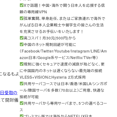
Xで話題！中国・海外で闘う日本人を応援する信
頼の専用線VPN
孤軍奮闘、単身赴任、またはご家族連れで海外で
がんばる日本人企業戦士や留学生の皆さんの生活
を充実させるお手伝いをいたします！
高コスパ！月30元(500円)から
中国のネット規制回避が可能に
（Facebook/Twitter/Youtube/Instagram/LINE/Am
azon日本/Google系サービス/Netflix/TVer等）
規制に強くセキュアで速度の減衰が殆どなく、更
に中国国内のネットは遅くならない最先端の接続
になるもよ
VLESS+VISIONとHysteria 2方式採用
共用サーバコースでは日本/香港/米国LA/シンガポ
ール/韓国サーバを多数（70台以上）ご用意、快適な
6日受取の
接続が可能
にて開封儀
共用サーバから専用サーバまで、5つの選べるコー
ス
プレミアム版では海外からNETFLIX日本