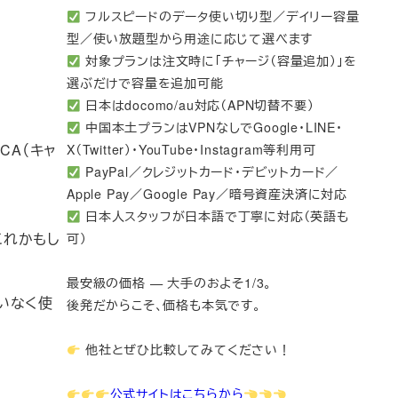
フルスピードのデータ使い切り型／デイリー容量
型／使い放題型から用途に応じて選べます
対象プランは注文時に「チャージ（容量追加）」を
選ぶだけで容量を追加可能
日本はdocomo/au対応（APN切替不要）
中国本土プランはVPNなしでGoogle・LINE・
CA（キャ
X（Twitter）・YouTube・Instagram等利用可
PayPal／クレジットカード・デビットカード／
Apple Pay／Google Pay／暗号資産決済に対応
日本人スタッフが日本語で丁寧に対応（英語も
はこれかもし
可）
最安級の価格 — 大手のおよそ1/3。
いなく使
後発だからこそ、価格も本気です。
他社とぜひ比較してみてください！
公式サイトはこちらから