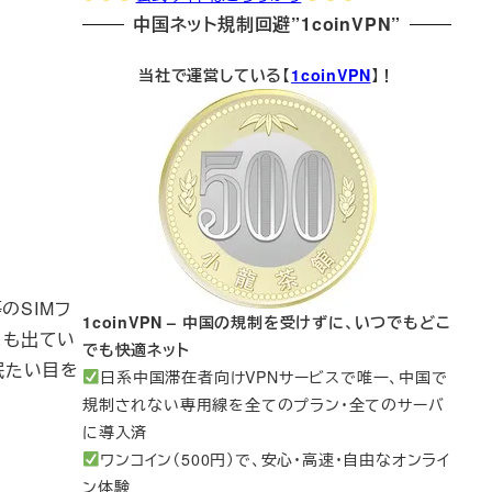
中国ネット規制回避”1coinVPN”
当社で運営している【
1coinVPN
】！
のSIMフ
1coinVPN – 中国の規制を受けずに、いつでもどこ
にも出てい
でも快適ネット
眠たい目を
日系中国滞在者向けVPNサービスで唯一、中国で
規制されない専用線を全てのプラン・全てのサーバ
に導入済
ワンコイン（500円）で、安心・高速・自由なオンライ
ン体験