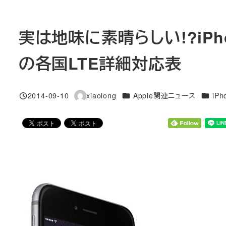
実は地味に素晴らしい!?iPhon
の各国LTE詳細対応表
カテゴリー
カテゴ
2014-09-10
xiaolong
Apple関連ニュース
iPh
投稿日
著
者