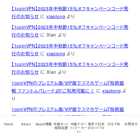
【1coinVPN】2023年中秋節15％オフキャンペーンコード発
行のお知らせ
に
xiaolong
より
【1coinVPN】2023年中秋節15％オフキャンペーンコード発
行のお知らせ
に
Xian
より
【1coinVPN】2023年中秋節15％オフキャンペーンコード発
行のお知らせ
に
xiaolong
より
【1coinVPN】2023年中秋節15％オフキャンペーンコード発
行のお知らせ
に
Xian
より
1coinVPNのプレミアム版/VIP版でスマホゲーム『呪術廻
戦 ファントムパレード』がご利用可能に！
に
xiaolong
よ
り
1coinVPNのプレミアム版/VIP版でスマホゲーム『呪術廻
戦 ファントムパレード』がご利用可能に！
に
藤田
より
Home
About
Apple情報
中国ネット
中国でカー
海外で日本
iOS FW
お問合せ
【開封の儀】iPhone 15 Pro Max 1TB ナチュラルチタニウ
規制回避
ト(ゴーカー
のネットTV
ト)
ム 中国本土版（物理デュアルSIM版）を発売日当日に開封