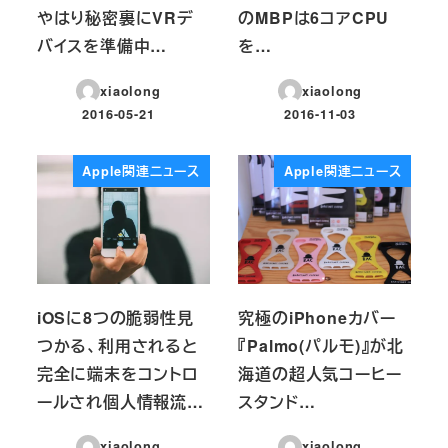
やはり秘密裏にVRデ
のMBPは6コアCPU
バイスを準備中…
を…
xiaolong
xiaolong
2016-05-21
2016-11-03
投稿日
投稿日
Apple関連ニュース
Apple関連ニュース
iOSに8つの脆弱性見
究極のiPhoneカバー
つかる、利用されると
『Palmo(パルモ)』が北
完全に端末をコントロ
海道の超人気コーヒー
ールされ個人情報流…
スタンド…
xiaolong
xiaolong