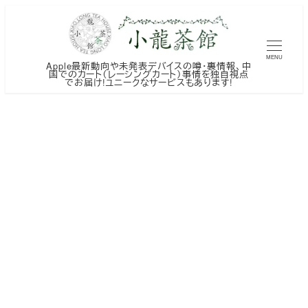
メ
イ
ン
MENU
Apple最新動向や未発表デバイスの噂・裏情報、中
コ
国でのカート（レーシングカート）事情を独自視点
でお届け!ユニークなサービスもあります!
ン
テ
ン
ツ
へ
移
動