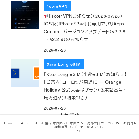
1coinVPN
【1coinVPNお知らせ】（2026/07/26）
iOS版（iPhone/iPad用）専用アプリApps
Connect バージョンアップデート（v2.2.8
→ v2.2.9）のお知らせ
2026-07-26
Xiao Long eSIM
【Xiao Long eSIM（小龍eSIM）お知らせ】
【ご案内】ヨーロッパ周遊に — Orange
Holiday 公式大容量プラン（仏電話番号・
域内通話無制限つき）
2026-07-26
人気記事
Home
About
Apple情報
中国ネット
中国でカー
海外で日本
iOS FW
お問合せ
規制回避
ト(ゴーカー
のネットTV
M1以降のMac miniのSSDは超頑張れば
ト)
交換やアップグレードが可能…だがやらな