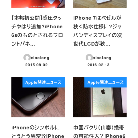
【本邦初公開】感圧タッ
iPhone 7はベゼルが
チやはり追加?iPhone
狭く防水仕様に?ジャ
6sのものとされるフロ
パンディスプレイの次
ントパネ…
世代LCDが狭…
xiaolong
xiaolong
2015-08-02
2016-02-13
投稿日
投稿日
Apple関連ニュース
Apple関連ニュース
iPhoneのシンボルに
中国パクリ（山寨）携帯
とうとう異変!?iPhone
の可能性大？iPhone6