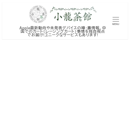
メ
イ
ン
MENU
Apple最新動向や未発表デバイスの噂・裏情報、中
コ
国でのカート（レーシングカート）事情を独自視点
でお届け!ユニークなサービスもあります!
ン
テ
ン
ツ
へ
移
動