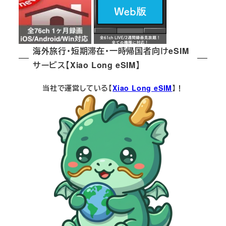
海外旅行・短期滞在・一時帰国者向けeSIM
サービス【Xiao Long eSIM】
当社で運営している【
Xiao Long eSIM
】！