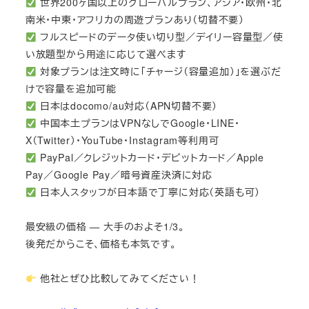
世界200ヶ国以上のグローバルプラン、アジア・欧州・北
南米・中東・アフリカの周遊プランあり（切替不要）
フルスピードのデータ使い切り型／デイリー容量型／使
い放題型から用途に応じて選べます
対象プランは注文時に「チャージ（容量追加）」を選ぶだ
けで容量を追加可能
日本はdocomo/au対応（APN切替不要）
中国本土プランはVPNなしでGoogle・LINE・
X（Twitter）・YouTube・Instagram等利用可
PayPal／クレジットカード・デビットカード／Apple
Pay／Google Pay／暗号資産決済に対応
日本人スタッフが日本語で丁寧に対応（英語も可）
最安級の価格 — 大手のおよそ1/3。
後発だからこそ、価格も本気です。
他社とぜひ比較してみてください！