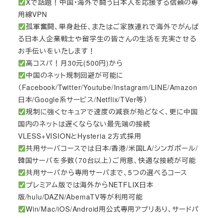
Xで話題！中国・海外で闘う日本人を応援する信頼の専
用線VPN
孤軍奮闘、単身赴任、またはご家族連れで海外でがんば
る日本人企業戦士や留学生の皆さんの生活を充実させる
お手伝いをいたします！
高コスパ！月30元(500円)から
中国のネット規制回避が可能に
（Facebook/Twitter/Youtube/Instagram/LINE/Amazon
日本/Google系サービス/Netflix/TVer等）
規制に強くセキュアで速度の減衰が殆どなく、更に中国
国内のネットは遅くならない最先端の接続
VLESS+VISIONとHysteria 2方式採用
共用サーバコースでは日本/香港/米国LA/シンガポール/
韓国サーバを多数（70台以上）ご用意、快適な接続が可能
共用サーバから専用サーバまで、5つの選べるコース
プレミアム版では海外からNETFLIX日本
版/hulu/DAZN/AbemaTV等が利用可能
Win/Mac/iOS/Android用公式専用アプリあり、サードパ