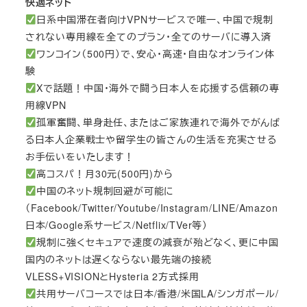
快適ネット
日系中国滞在者向けVPNサービスで唯一、中国で規制
されない専用線を全てのプラン・全てのサーバに導入済
ワンコイン（500円）で、安心・高速・自由なオンライン体
験
Xで話題！中国・海外で闘う日本人を応援する信頼の専
用線VPN
孤軍奮闘、単身赴任、またはご家族連れで海外でがんば
る日本人企業戦士や留学生の皆さんの生活を充実させる
お手伝いをいたします！
高コスパ！月30元(500円)から
中国のネット規制回避が可能に
（Facebook/Twitter/Youtube/Instagram/LINE/Amazon
日本/Google系サービス/Netflix/TVer等）
規制に強くセキュアで速度の減衰が殆どなく、更に中国
国内のネットは遅くならない最先端の接続
VLESS+VISIONとHysteria 2方式採用
共用サーバコースでは日本/香港/米国LA/シンガポール/