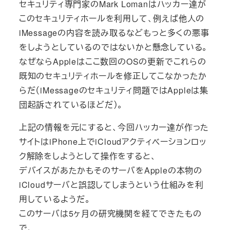
セキュリティ専門家のMark Lomanはハッカー達が
このセキュリティホールを利用して、例えば他人の
iMessageの内容を読み取るなどもっと多くの悪事
をしようとしているのではないかと懸念している。
なぜならAppleはここ数回のOSの更新でこれらの
既知のセキュリティホールを修正してこなかったか
らだ（iMessageのセキュリティ問題ではAppleは集
団起訴されているほどだ）。
上記の情報を元にすると、今回ハッカー達が作った
サイトはiPhone上でiCloudアクティベーションロッ
ク解除をしようとして操作をすると、
デバイスがあたかもそのサーバをAppleの本物の
iCloudサーバと誤認してしまうという仕組みを利
用しているようだ。
このサーバは5ヶ月の研究機関を経てできたもの
で、