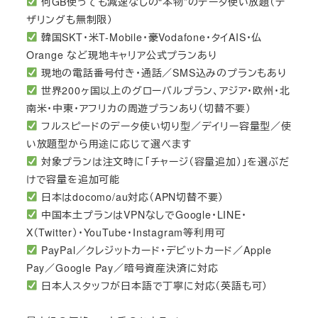
何GB使っても減速なしの“本物”のデータ使い放題（テ
ザリングも無制限）
韓国SKT・米T-Mobile・豪Vodafone・タイAIS・仏
Orange など現地キャリア公式プランあり
現地の電話番号付き・通話／SMS込みのプランもあり
世界200ヶ国以上のグローバルプラン、アジア・欧州・北
南米・中東・アフリカの周遊プランあり（切替不要）
フルスピードのデータ使い切り型／デイリー容量型／使
い放題型から用途に応じて選べます
対象プランは注文時に「チャージ（容量追加）」を選ぶだ
けで容量を追加可能
日本はdocomo/au対応（APN切替不要）
中国本土プランはVPNなしでGoogle・LINE・
X（Twitter）・YouTube・Instagram等利用可
PayPal／クレジットカード・デビットカード／Apple
Pay／Google Pay／暗号資産決済に対応
日本人スタッフが日本語で丁寧に対応（英語も可）