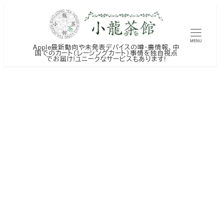
メ
イ
ン
MENU
Apple最新動向や未発表デバイスの噂・裏情報、中
コ
国でのカート（レーシングカート）事情を独自視点
でお届け!ユニークなサービスもあります!
ン
テ
ン
ツ
へ
移
動