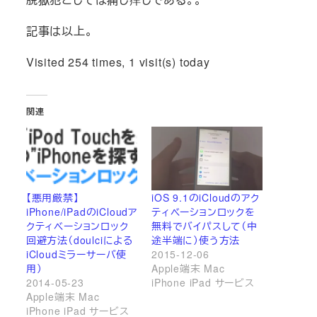
記事は以上。
Visited 254 times, 1 visit(s) today
関連
【悪用厳禁】
iOS 9.1のiCloudのアク
iPhone/iPadのiCloudア
ティベーションロックを
クティベーションロック
無料でバイパスして（中
回避方法（doulciによる
途半端に）使う方法
iCloudミラーサーバ使
2015-12-06
用）
Apple端末 Mac
2014-05-23
iPhone iPad サービス
Apple端末 Mac
iPhone iPad サービス