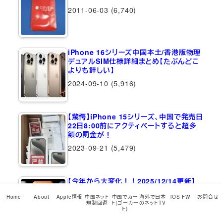
2011-06-03
(6,740)
iPhone 16シリーズ中国本土/香港版物理
デュアルSIM仕様詳細まとめ【たぶんどこ
よりも詳しい】
2024-09-10
(5,916)
【驚愕】iPhone 15シリーズ、中国で発売日
22日8:00前にアクティベートすると超多
額の罰金が！
2023-09-21
(5,479)
【今年から大変化！！2025/12/14更新】
iPhone 17シリーズ/iPhone…
Home
About
Apple情報
中国ネット
中国でカー
海外で日本
iOS FW
お問合せ
2025-09-10
(5,215)
規制回避
ト(ゴーカー
のネットTV
ト)