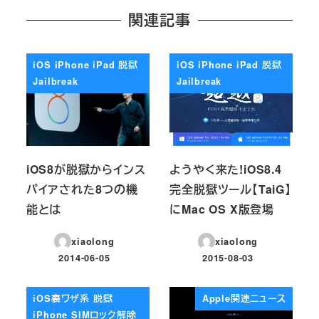
関連記事
iOS iPhone iPad 脱獄
iOS iPhone iPad 脱獄
Jailbreak
Jailbreak
iOS8が脱獄からインス
ようやく来た!iOS8.4
パイアされた8つの機
完全脱獄ツール【TaiG】
能とは
にMac OS X版登場
xiaolong
xiaolong
2014-06-05
2015-08-03
投稿日
投稿日
iOS裏ワザ系 脱獄
Apple関連ニュース
iPhone SIMロック解除