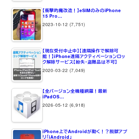
【衝撃的魔改造！】eSIMのみのiPhone
15 Pro…
2023-10-12
(7,751)
【現在受付中止中】【遠隔操作で解除可
能！】iPhone遠隔アクティベーションロッ
ク解除サービス【紛失・盗難品は不可】
2020-03-22
(7,049)
【全バージョン全機種網羅！最新
iPadOS…
2026-05-12
(6,918)
iPhone上でAndroidが動く！？脱獄アプ
リ「iAndroid」