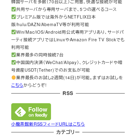
韓国サーバを多数（70台以上）ご用意、快適な接続が可能
共用サーバから専用サーバまで、5つの選べるコース
プレミアム版では海外からNETFLIX日本
版/hulu/DAZN/AbemaTV等が利用可能
Win/Mac/iOS/Android用公式専用アプリあり、サードパ
ーティ接続アプリではLinuxやAmazon Fire TV Stickでも
利用可能
業界最多の同時接続7台
中国国内決済（WeChat/Alipay）、クレジットカードや暗
号資産USDT(Tether)でのお支払が可能
業界最長のお試し2週間(14日)が可能。まずはお試しを
こちら
からどうぞ!
RSS
小龍茶館新RSSフィードURLはこちら
カテゴリー